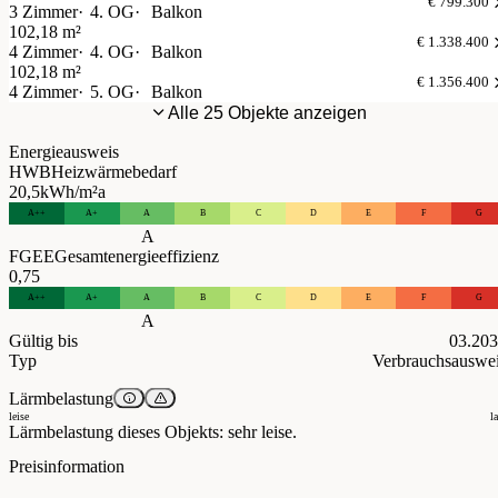
€ 799.300
3 Zimmer
4. OG
Balkon
102,18 m²
€ 1.338.400
4 Zimmer
4. OG
Balkon
102,18 m²
€ 1.356.400
4 Zimmer
5. OG
Balkon
Alle 25 Objekte anzeigen
Energieausweis
HWB
Heizwärmebedarf
20,5
kWh/m²a
A++
A+
A
B
C
D
E
F
G
A
FGEE
Gesamtenergieeffizienz
0,75
A++
A+
A
B
C
D
E
F
G
A
Gültig bis
03.20
Typ
Verbrauchsauswe
Lärmbelastung
leise
l
Lärmbelastung dieses Objekts: sehr leise.
Preisinformation