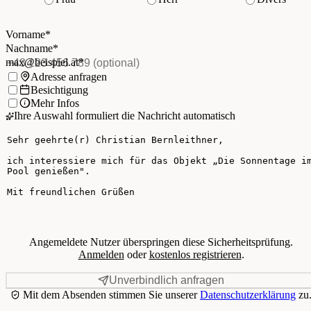
Vorname
*
(Pflichtfeld)
Nachname
*
(Pflichtfeld)
Vorname
*
E-Mail
*
(Pflichtfeld)
Nachname
*
Telefon
(optional)
max@beispiel.at
*
Ich möchte:
Adresse anfragen
Besichtigung
Mehr Infos
Ihre Auswahl formuliert die Nachricht automatisch
Ihre Nachricht
Angemeldete Nutzer überspringen diese Sicherheitsprüfung.
Anmelden
oder
kostenlos registrieren
.
Unverbindlich anfragen
Mit dem Absenden stimmen Sie unserer
Datenschutzerklärung
zu