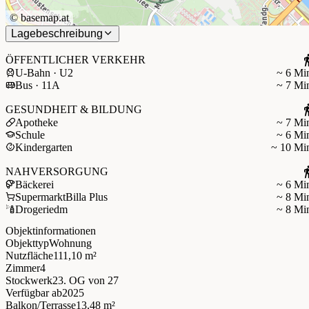
©
basemap.at
Lagebeschreibung
ÖFFENTLICHER VERKEHR
U-Bahn · U2
~ 6 Mi
Bus · 11A
~ 7 Mi
GESUNDHEIT & BILDUNG
Apotheke
~ 7 Mi
Schule
~ 6 Mi
Kindergarten
~ 10 Mi
NAHVERSORGUNG
Bäckerei
~ 6 Mi
Supermarkt
Billa Plus
~ 8 Mi
Drogerie
dm
~ 8 Mi
Objektinformationen
Objekttyp
Wohnung
Nutzfläche
111,10 m²
Zimmer
4
Stockwerk
23. OG
von 27
Verfügbar ab
2025
Balkon/Terrasse
13,48 m²