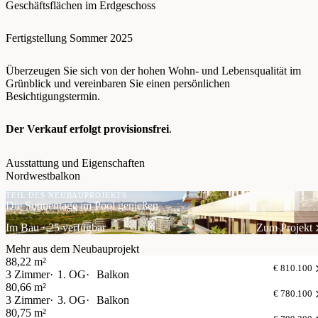
Geschäftsflächen im Erdgeschoss
Fertigstellung Sommer 2025
Überzeugen Sie sich von der hohen Wohn- und Lebensqualität im
Grünblick und vereinbaren Sie einen persönlichen
Besichtigungstermin.
Der Verkauf erfolgt provisionsfrei
.
Ausstattung und Eigenschaften
Nordwestbalkon
TEIL DES NEUBAUPROJEKTS
Die Sonnentage im Pool genießen
Im Bau · 25 verfügbar
Zum Projekt
Mehr aus dem Neubauprojekt
88,22 m²
€ 810.100
3 Zimmer
1. OG
Balkon
80,66 m²
€ 780.100
3 Zimmer
3. OG
Balkon
80,75 m²