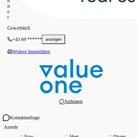
h
n
e
r
VIERTEL ZWEI KRIEAU GmbH
Gewerblich
+43 69 ******
anzeigen
Weitere Immobilien
Anfragen
Kontaktanfrage
Ihre Kontaktdaten
Anrede
Frau
Herr
Divers