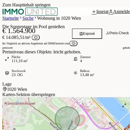
Zum Hauptinhalt springen
Inserat
Anmelde
Grundriss
7 / 30
Startseite
Suche
Wohnung in 1020 Wien
Die Sonnentage im Pool genießen
€ 1.564.900
Preis-Check
Exposé
€ 14.085,51/m²
Im Vergleich zu aktiven Angeboten auf IMMOunited.com
preiswert
gehob
Preisniveau dieses Objekts: leicht gehoben.
Fläche
Zimmer
111,10 m²
4
Stockwerk
Balkon
23. OG
13,48 m²
Lage
1020 Wien
Karten-Sektion überspringen