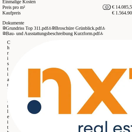
Einmalige Kosten
€ 14.085,
Preis pro m²
Kaufpreis
€ 1.564.9
Dokumente
Grundriss Top 311.pdf
Broschüre Grünblick.pdf
Bau- und Ausstattungsbeschreibung Kurzform.pdf
C
h
r
i
s
t
i
a
n
B
e
r
n
l
e
i
t