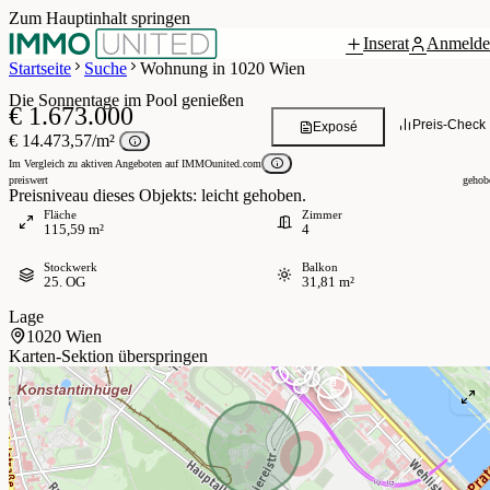
Zum Hauptinhalt springen
Inserat
Anmelde
Grundriss
 / 30
Startseite
Suche
Wohnung in 1020 Wien
Die Sonnentage im Pool genießen
€ 1.673.000
Preis-Check
Exposé
€ 14.473,57/m²
Im Vergleich zu aktiven Angeboten auf IMMOunited.com
preiswert
gehob
Preisniveau dieses Objekts: leicht gehoben.
Fläche
Zimmer
115,59 m²
4
Stockwerk
Balkon
25. OG
31,81 m²
Lage
1020 Wien
Karten-Sektion überspringen