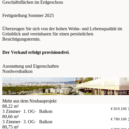
Geschäftsflächen im Erdgeschoss
Fertigstellung Sommer 2025
Überzeugen Sie sich von der hohen Wohn- und Lebensqualität im
Grünblick und vereinbaren Sie einen persönlichen
Besichtigungstermin.
Der Verkauf erfolgt provisionsfrei
.
Ausstattung und Eigenschaften
Nordwestbalkon
TEIL DES NEUBAUPROJEKTS
Die Sonnentage im Pool genießen
Im Bau · 25 verfügbar
Zum Projekt
Mehr aus dem Neubauprojekt
88,22 m²
€ 810.100
3 Zimmer
1. OG
Balkon
80,66 m²
€ 780.100
3 Zimmer
3. OG
Balkon
80,75 m²