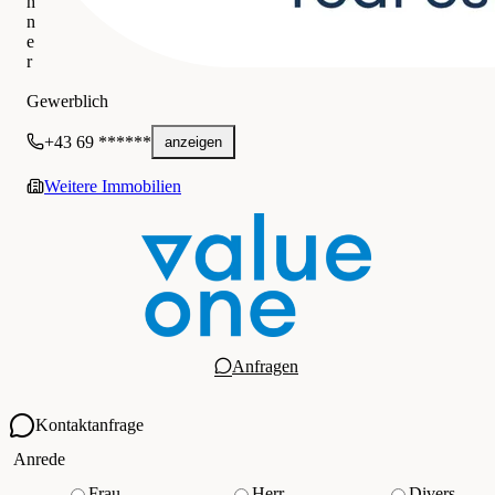
h
n
e
r
VIERTEL ZWEI KRIEAU GmbH
Gewerblich
+43 69 ******
anzeigen
Weitere Immobilien
Anfragen
Kontaktanfrage
Ihre Kontaktdaten
Anrede
Frau
Herr
Divers