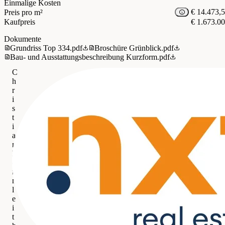
Einmalige Kosten
€ 14.473,
Preis pro m²
Kaufpreis
€ 1.673.0
Dokumente
Grundriss Top 334.pdf
Broschüre Grünblick.pdf
Bau- und Ausstattungsbeschreibung Kurzform.pdf
C
h
r
i
s
t
i
a
n
B
e
r
n
l
e
i
t