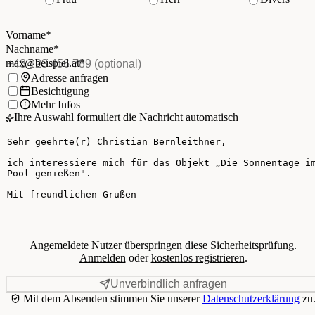
Vorname
*
(Pflichtfeld)
Nachname
*
(Pflichtfeld)
Vorname
*
E-Mail
*
(Pflichtfeld)
Nachname
*
Telefon
(optional)
max@beispiel.at
*
Ich möchte:
Adresse anfragen
Besichtigung
Mehr Infos
Ihre Auswahl formuliert die Nachricht automatisch
Ihre Nachricht
Angemeldete Nutzer überspringen diese Sicherheitsprüfung.
Anmelden
oder
kostenlos registrieren
.
Unverbindlich anfragen
Mit dem Absenden stimmen Sie unserer
Datenschutzerklärung
zu