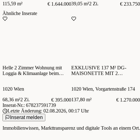
115,59 m²
39,05 m²
2 Zi.
€ 1.644.000
€ 233.750
Ähnliche Inserate
Helle 2 Zimmer Wohnung mit
EXKLUSIVE 137 M² DG-
Loggia & Klimaanlage beim
MAISONETTE MIT 2
Karmelitermarkt
TERRASSEN & WEITBLICK –
PERFEKT FÜR
1020 Wien
1020 Wien, Vorgartenstraße 174
ANSPRUCHSVOLLE PAARE
IM 2. BEZIRK
68,36 m²
2 Zi.
137,80 m²
€ 395.000
€ 1.270.000
Inserat-Nr.: 678237591739
Letzte Änderung: 02.08.2026, 00:17 Uhr
Inserat melden
Immobilienwissen, Markttransparenz und digitale Tools an einem Ort.