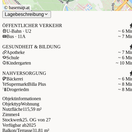
©
basemap.at
Lagebeschreibung
ÖFFENTLICHER VERKEHR
U-Bahn · U2
~ 6 Mi
Bus · 11A
~ 7 Mi
GESUNDHEIT & BILDUNG
Apotheke
~ 7 Mi
Schule
~ 6 Mi
Kindergarten
~ 10 Mi
NAHVERSORGUNG
Bäckerei
~ 6 Mi
Supermarkt
Billa Plus
~ 8 Mi
Drogerie
dm
~ 8 Mi
Objektinformationen
Objekttyp
Wohnung
Nutzfläche
115,59 m²
Zimmer
4
Stockwerk
25. OG
von 27
Verfügbar ab
2025
Balkon/Terrasse
31,81 m²