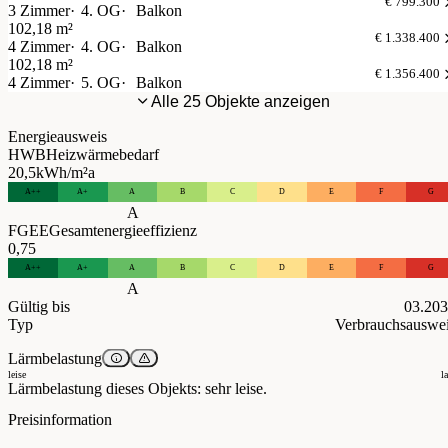
€ 799.300
3 Zimmer
4. OG
Balkon
102,18 m²
€ 1.338.400
4 Zimmer
4. OG
Balkon
102,18 m²
€ 1.356.400
4 Zimmer
5. OG
Balkon
Alle 25 Objekte anzeigen
Energieausweis
HWB
Heizwärmebedarf
20,5
kWh/m²a
A++
A+
A
B
C
D
E
F
G
A
FGEE
Gesamtenergieeffizienz
0,75
A++
A+
A
B
C
D
E
F
G
A
Gültig bis
03.20
Typ
Verbrauchsauswe
Lärmbelastung
leise
l
Lärmbelastung dieses Objekts: sehr leise.
Preisinformation