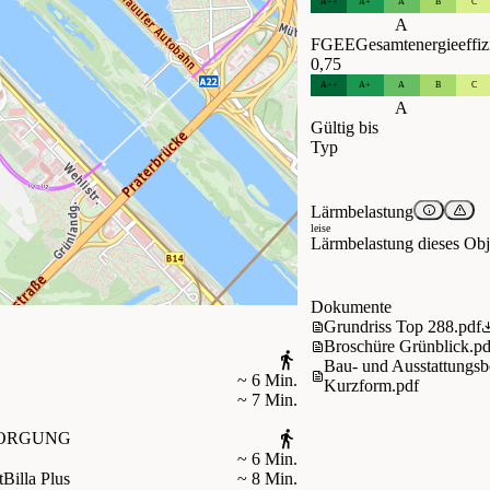
A++
A+
A
B
C
A
FGEE
Gesamtenergieeffiz
0,75
A++
A+
A
B
C
A
Gültig bis
Typ
Lärmbelastung
leise
Lärmbelastung dieses Obje
Dokumente
Grundriss Top 288.pdf
Broschüre Grünblick.pd
Bau- und Ausstattungsb
~ 6 Min.
Kurzform.pdf
~ 7 Min.
ORGUNG
~ 6 Min.
t
Billa Plus
~ 8 Min.