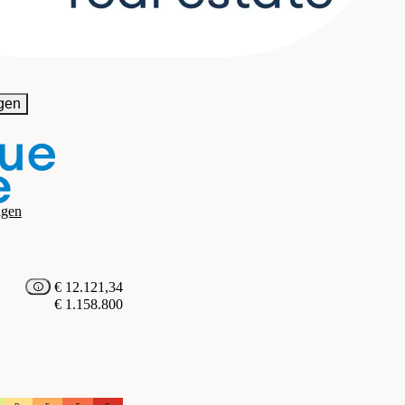
AU GmbH
gen
agen
€ 12.121,34
€ 1.158.800