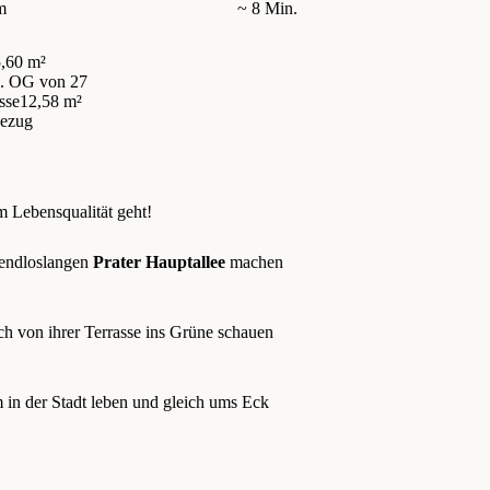
m
~ 8 Min.
,60 m²
1. OG
von 27
sse
12,58 m²
bezug
m Lebensqualität geht!
r endloslangen
Prater Hauptallee
machen
fach von ihrer Terrasse ins Grüne schauen
m in der Stadt leben und gleich ums Eck