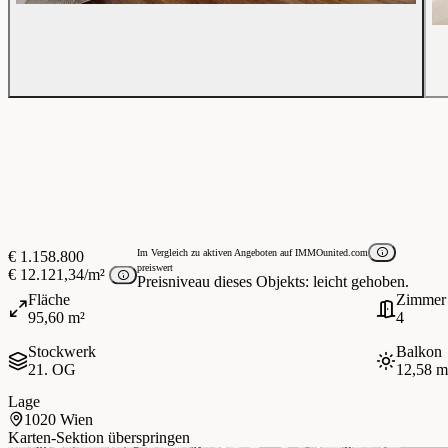
Im Vergleich zu aktiven Angeboten auf IMMOunited.com
€ 1.158.800
preiswert
€ 12.121,34/m²
Preisniveau dieses Objekts: leicht gehoben.
Fläche
Zimmer
95,60 m²
4
Stockwerk
Balkon
21. OG
12,58 m
Lage
1020 Wien
Karten-Sektion überspringen