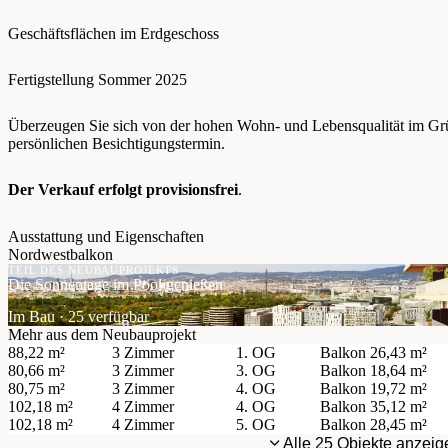
Geschäftsflächen im Erdgeschoss
Fertigstellung Sommer 2025
Überzeugen Sie sich von der hohen Wohn- und Lebensqualität im Grü
persönlichen Besichtigungstermin.
Der Verkauf erfolgt provisionsfrei
.
Ausstattung und Eigenschaften
Nordwestbalkon
TEIL DES NEUBAUPROJEKTS
Die Sonnentage im Pool genießen
Im Bau · 25 verfügbar
Mehr aus dem Neubauprojekt
88,22 m²
3 Zimmer
1. OG
Balkon
26,43 m²
80,66 m²
3 Zimmer
3. OG
Balkon
18,64 m²
80,75 m²
3 Zimmer
4. OG
Balkon
19,72 m²
102,18 m²
4 Zimmer
4. OG
Balkon
35,12 m²
102,18 m²
4 Zimmer
5. OG
Balkon
28,45 m²
Alle 25 Objekte anzeig