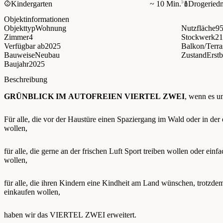
Kindergarten
~ 10 Min.
Drogerie
d
Objektinformationen
Objekttyp
Wohnung
Nutzfläche
95
Zimmer
4
Stockwerk
2
Verfügbar ab
2025
Balkon/Terra
Bauweise
Neubau
Zustand
Erst
Baujahr
2025
Beschreibung
GRÜNBLICK IM AUTOFREIEN VIERTEL ZWEI
, wenn es u
Für alle, die vor der Haustüre einen Spaziergang im Wald oder in de
wollen,
für alle, die gerne an der frischen Luft Sport treiben wollen oder ein
wollen,
für alle, die ihren Kindern eine Kindheit am Land wünschen, trotzde
einkaufen wollen,
haben wir das VIERTEL ZWEI erweitert.