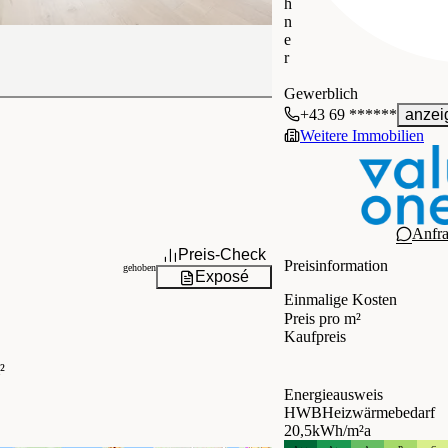
h
n
e
r
VIERTEL ZWEI KRIE
Gewerblich
+43 69 ******
anzei
Weitere Immobilien
Anfr
Preis-Check
Preisinformation
gehoben
Exposé
Einmalige Kosten
Preis pro m²
Kaufpreis
²
Energieausweis
HWB
Heizwärmebedarf
20,5
kWh/m²a