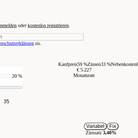
nmelden
oder
kostenlos registrieren
.
n
nschutzerklärung
zu.
Kaufpreis
59 %
Zinsen
33 %
Nebenkosten
€ 5.227
Monatsrate
20 %
35
Variabel
Fix
Zinssatz
3,40%