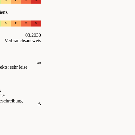
D
E
F
G
ienz
D
E
F
G
03.2030
Verbrauchsausweis
laut
kts: sehr leise.
f
eschreibung