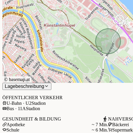
©
basemap.at
Lagebeschreibung
+
−
ÖFFENTLICHER VERKEHR
U-Bahn · U2
Stadion
Bus · 11A
Stadion
GESUNDHEIT & BILDUNG
NAHVERS
Apotheke
~ 7 Min.
Bäckerei
Schule
~ 6 Min.
Supermark