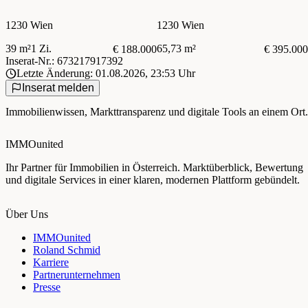
Mauer
Loggia und Garten | Nähe
Kaufpark Alterlaa
1230 Wien
1230 Wien
39 m²
1 Zi.
65,73 m²
€ 188.000
€ 395.000
Inserat-Nr.: 673217917392
Letzte Änderung: 01.08.2026, 23:53 Uhr
Inserat melden
Immobilienwissen, Markttransparenz und digitale Tools an einem Ort.
IMMOunited
Ihr Partner für Immobilien in Österreich. Marktüberblick, Bewertung
und digitale Services in einer klaren, modernen Plattform gebündelt.
Über Uns
IMMOunited
Roland Schmid
Karriere
Partnerunternehmen
Presse