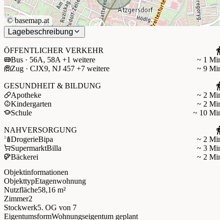
©
basemap.at
Lagebeschreibung
ÖFFENTLICHER VERKEHR
Bus · 56A, 58A +1 weitere
~ 1 Mi
Zug · CJX9, NJ 457 +7 weitere
~ 9 Mi
GESUNDHEIT & BILDUNG
Apotheke
~ 2 Mi
Kindergarten
~ 2 Mi
Schule
~ 10 Mi
NAHVERSORGUNG
Drogerie
Bipa
~ 2 Mi
Supermarkt
Billa
~ 3 Mi
Bäckerei
~ 2 Mi
Objektinformationen
Objekttyp
Etagenwohnung
Nutzfläche
58,16 m²
Zimmer
2
Stockwerk
5. OG
von 7
Eigentumsform
Wohnungseigentum geplant