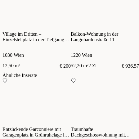
Village im Dritten –
Balkon-Wohnung in der
Einzelstellplatz in der Tiefgarage –
Langobardenstraße 11
zentral im 3. Bezirk
1030 Wien
1220 Wien
12,50 m²
52,20 m²
2 Zi.
€ 200
€ 936,57
Ähnliche Inserate
Entzückende Garconniere mit
Traumhafte
Garagenplatz in Grünruhelage in
Dachgeschosswohnung mit