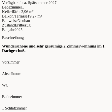
Verfügbar ab
ca. Spätsommer 2027
Badezimmer
1
Kellerfläche
2,96 m²
Balkon/Terrasse
19,27 m²
Bauweise
Neubau
Zustand
Erstbezug
Baujahr
2025
Beschreibung
Wunderschöne und sehr geräumige 2 Zimmerwohnung im 1.
Dachgeschoß.
Vorzimmer
Abstellraum
WC
Badezimmer
1 Schlafzimmer