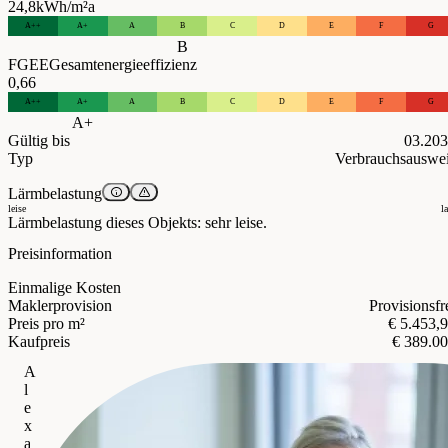
24,8
kWh/m²a
A++
A+
A
B
C
D
E
F
G
B
FGEE
Gesamtenergieeffizienz
0,66
A++
A+
A
B
C
D
E
F
G
A+
Gültig bis
03.20
Typ
Verbrauchsauswe
Lärmbelastung
leise
l
Lärmbelastung dieses Objekts: sehr leise.
Preisinformation
Einmalige Kosten
Maklerprovision
Provisionsfr
Preis pro m²
€ 5.453,
Kaufpreis
€ 389.0
A
l
e
x
a