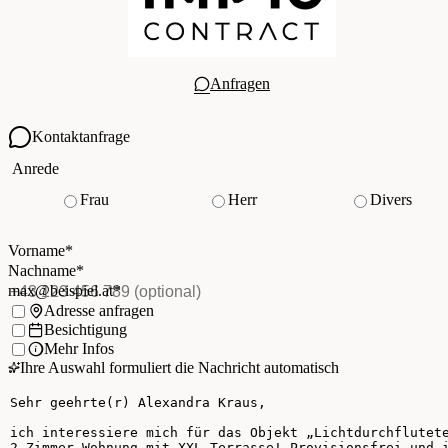
Anfragen
Kontaktanfrage
Ihre Kontaktdaten
Anrede
Frau
Herr
Divers
Vorname
*
(Pflichtfeld)
Nachname
*
(Pflichtfeld)
Vorname
*
E-Mail
*
(Pflichtfeld)
Nachname
*
Telefon
(optional)
max@beispiel.at
*
Ich möchte:
Adresse anfragen
Besichtigung
Mehr Infos
Ihre Auswahl formuliert die Nachricht automatisch
Ihre Nachricht