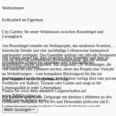
Wohnzimmer
Kellerabteil im Eigentum
City Garden: Ihr neuer Wohntraum zwischen Rosenhügel und
Liesingbach
Am Rosenhügel entsteht ein Wohnprojekt, das modernen Komfort,
historische Details und eine nachhaltige Lebensweise harmonisch
miteinander verbindet. Das Ensemble umfasst vier stilvolle Neubaute
Wir weisen darauf hin, dass zwischen dem Vermittler und dem zu
und ein liebevoll revitalisiertes Bestandsgebäude, das mit seinem
vermittelnden Dritten ein familiäres oder wirtschaftliches
besonderen Charme begeistert. Mit insgesamt 130 Wohnungen, die
Naheverhältnis besteht.
von einem bis fünf Zimmern reichen, bietet das Projekt eine Vielzahl
an Wohnlösungen – vom kompakten Rückzugsort bis hin zur
großzügigen Familienwohnung. Jede Einheit verfügt über eine privat
Der Vermittler ist als Doppelmakler tätig.
Freifläche wie Balkon, Terrasse oder Garten und sorgt so für
Lebensqualität in jeder Lebensphase.
Finden Sie noch mehr attraktive Liegenschaften auf
www.IMMOcontract.at
Für Komfort sorgen eine Tiefgarage mit direkten Liftfahrten zu den
IMMO einen Besuch wert.
Gebäuden, Stellplätze für PKWs und Motorräder (teilweise mit E-
Ladestationen) sowie moderne Gemeinschaftsräume wie ein
Mehr anzeigen
Paketraum, Fahrrad- und Kinderwagenabstellräume. Die großzügig
gestalteten Außenflächen mit Spielplätzen für verschiedene