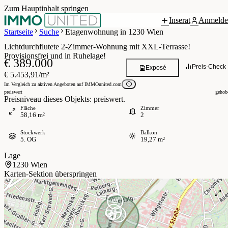
Zum Hauptinhalt springen
Inserat
Anmelde
Grundriss
 / 13
Startseite
Suche
Etagenwohnung in 1230 Wien
Lichtdurchflutete 2-Zimmer-Wohnung mit XXL-Terrasse!
Provisionsfrei und in Ruhelage!
€ 389.000
Preis-Check
Exposé
€ 5.453,91/m²
Im Vergleich zu aktiven Angeboten auf IMMOunited.com
preiswert
gehob
Preisniveau dieses Objekts: preiswert.
Fläche
Zimmer
58,16 m²
2
Stockwerk
Balkon
5. OG
19,27 m²
Lage
1230 Wien
Karten-Sektion überspringen