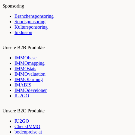
Sponsoring
Branchensponsoring
Sportsponsoring
Kultursponsoring
Inklusion
Unsere B2B Produkte
IMMObase
IMMOmapping
IMMOstats
IMMOvaluation
IMMOfarming
IMABIS
IMMOdeveloper
IU2GO
Unsere B2C Produkte
IU2GO
CheckIMMO
bodenpreise.at