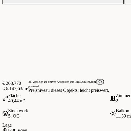
Im Vergleich zu aktiven Angeboten auf IMMOunited.com
€ 268.770
preiswert
€ 6.147,63/m²
Preisniveau dieses Objekts: leicht preiswert.
Fläche
Zimmer
40,44 m²
2
Stockwerk
Balkon
5. OG
11,39 m
Lage
1230 Wien