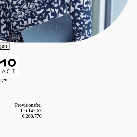
n Vermittlung GmbH
gen
agen
Provisionsfrei
€ 6.147,63
€ 268.770