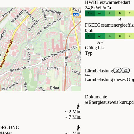
HWB
Heizwärmebedarf
24,8
kWh/m²a
A++
A+
A
B
C
B
FGEE
Gesamtenergieeffiz
0,66
A++
A+
A
B
C
A+
Gültig bis
Typ
Lärmbelastung
leise
Lärmbelastung dieses Obje
Dokumente
Energieausweis kurz.pd
~ 2 Min.
~ 7 Min.
ORGUNG
t
Hofer
~ 1 Min.