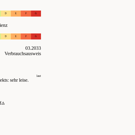
D
E
F
G
ienz
D
E
F
G
03.2033
Verbrauchsausweis
laut
kts: sehr leise.
f