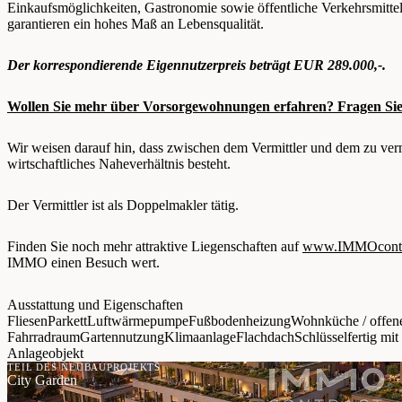
Einkaufsmöglichkeiten, Gastronomie sowie öffentliche Verkehrsmittel
garantieren ein hohes Maß an Lebensqualität.
Der korrespondierende Eigennutzerpreis beträgt EUR 289.000,-.
Wollen Sie mehr über Vorsorgewohnungen erfahren? Fragen Sie 
Wir weisen darauf hin, dass zwischen dem Vermittler und dem zu vermi
wirtschaftliches Naheverhältnis besteht.
Der Vermittler ist als Doppelmakler tätig.
Finden Sie noch mehr attraktive Liegenschaften auf
www.IMMOcontra
IMMO einen Besuch wert.
Ausstattung und Eigenschaften
Fliesen
Parkett
Luftwärmepumpe
Fußbodenheizung
Wohnküche / offen
Fahrradraum
Gartennutzung
Klimaanlage
Flachdach
Schlüsselfertig mit
Anlageobjekt
TEIL DES NEUBAUPROJEKTS
City Garden