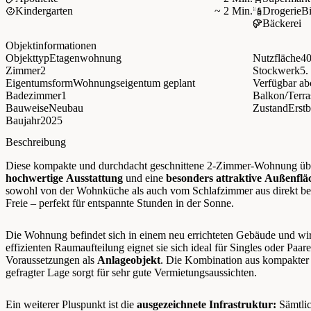
Kindergarten
~ 2 Min.
Drogerie
B
Bäckerei
Objektinformationen
Objekttyp
Etagenwohnung
Nutzfläche
40
Zimmer
2
Stockwerk
5
Eigentumsform
Wohnungseigentum geplant
Verfügbar ab
Badezimmer
1
Balkon/Terra
Bauweise
Neubau
Zustand
Erst
Baujahr
2025
Beschreibung
Diese kompakte und durchdacht geschnittene 2-Zimmer-Wohnung übe
hochwertige Ausstattung
und eine
besonders attraktive Außenflä
sowohl von der Wohnküche als auch vom Schlafzimmer aus direkt be
Freie – perfekt für entspannte Stunden in der Sonne.
Die Wohnung befindet sich in einem neu errichteten Gebäude und wi
effizienten Raumaufteilung eignet sie sich ideal für Singles oder Paar
Voraussetzungen als
Anlageobjekt
. Die Kombination aus kompakter
gefragter Lage sorgt für sehr gute Vermietungsaussichten.
Ein weiterer Pluspunkt ist die
ausgezeichnete Infrastruktur:
Sämtlic