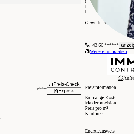
i
f
l
IMMOcontract Immobilie
Gewerblich
+43 66 ******
anzei
Weitere Immobilien
Anfr
Preis-Check
Preisinformation
gehoben
Exposé
Einmalige Kosten
Maklerprovision
Preis pro m²
Kaufpreis
²
Energieausweis