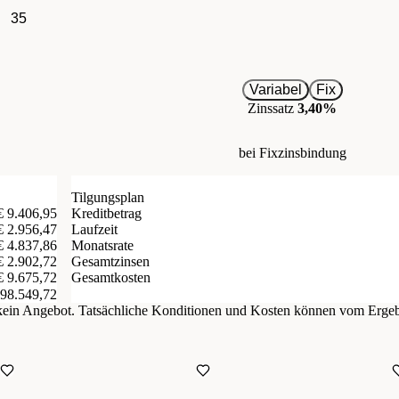
35
Variabel
Fix
Zinssatz
3,40%
bei Fixzinsbindung
Tilgungsplan
€ 9.406,95
Kreditbetrag
€ 2.956,47
Laufzeit
€ 4.837,86
Monatsrate
€ 2.902,72
Gesamtzinsen
Gesamtkosten
€ 9.675,72
298.549,72
d kein Angebot. Tatsächliche Konditionen und Kosten können vom Erge