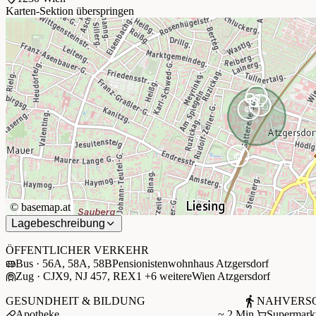
Karten-Sektion überspringen
©
basemap.at
Lagebeschreibung
+
−
ÖFFENTLICHER VERKEHR
Bus · 56A, 58A, 58B
Pensionistenwohnhaus Atzgersdorf
Zug · CJX9, NJ 457, REX1 +6 weitere
Wien Atzgersdorf
GESUNDHEIT & BILDUNG
NAHVERS
Apotheke
~ 2 Min.
Supermark