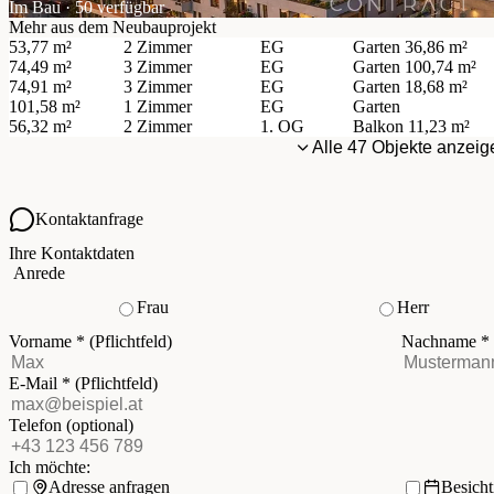
Im Bau · 50 verfügbar
Mehr aus dem Neubauprojekt
53,77 m²
2 Zimmer
EG
Garten
36,86 m²
74,49 m²
3 Zimmer
EG
Garten
100,74 m²
74,91 m²
3 Zimmer
EG
Garten
18,68 m²
101,58 m²
1 Zimmer
EG
Garten
56,32 m²
2 Zimmer
1. OG
Balkon
11,23 m²
Alle 47 Objekte anzeig
Kontaktanfrage
Ihre Kontaktdaten
Anrede
Frau
Herr
Vorname
*
(Pflichtfeld)
Nachname
*
E-Mail
*
(Pflichtfeld)
Telefon
(optional)
Ich möchte:
Adresse anfragen
Besich