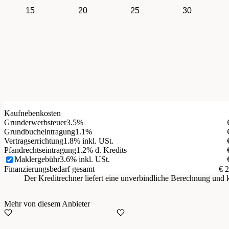
15
20
25
30
Kaufnebenkosten
Grunderwerbsteuer
3.5%
Grundbucheintragung
1.1%
Vertragserrichtung
1.8% inkl. USt.
Pfandrechtseintragung
1.2% d. Kredits
Maklergebühr
3.6% inkl. USt.
Finanzierungsbedarf gesamt
€ 
Der Kreditrechner liefert eine unverbindliche Berechnung un
Mehr von diesem Anbieter