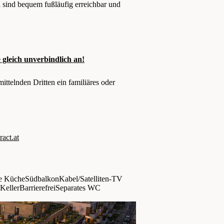
 sind bequem fußläufig erreichbar und
gleich unverbindlich an!
ttelnden Dritten ein familiäres oder
ct.at
e Küche
Südbalkon
Kabel/Satelliten-TV
 Keller
Barrierefrei
Separates WC