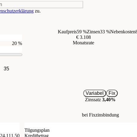
n
nschutzerklärung
zu.
Kaufpreis
59 %
Zinsen
33 %
Nebenkosten
€ 3.108
Monatsrate
20 %
35
Variabel
Fix
Zinssatz
3,40%
bei Fixzinsbindung
Tilgungsplan
 24.111,50
Kreditbetrag