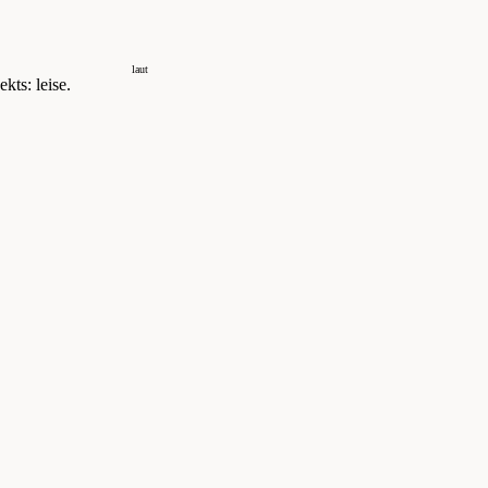
laut
kts: leise.