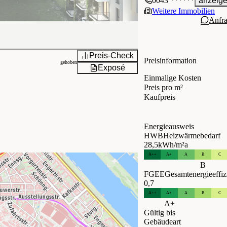
0043 ******
anzeig
Weitere Immobilien
Anfr
Preis-Check
Preisinformation
gehoben
Exposé
Einmalige Kosten
Preis pro m²
Kaufpreis
Energieausweis
HWB
Heizwärmebedarf
28,5
kWh/m²a
A++
A+
A
B
C
B
FGEE
Gesamtenergieeffiz
0,7
A++
A+
A
B
C
A+
Gültig bis
Gebäudeart