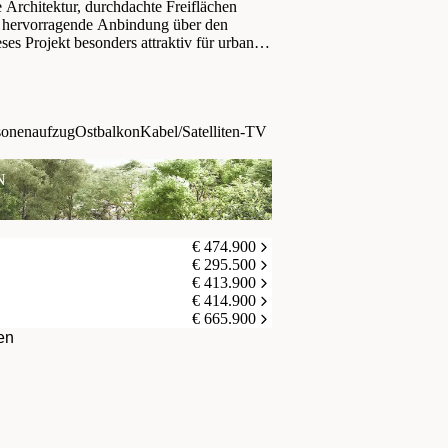
 Architektur, durchdachte Freiflächen
 hervorragende Anbindung über den
es Projekt besonders attraktiv für urbanes
sonenaufzug
Ostbalkon
Kabel/Satelliten-TV
EN
€ 474.900
€ 295.500
€ 413.900
€ 414.900
€ 665.900
en