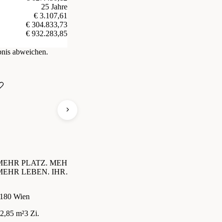
25 Jahre
€ 3.107,61
€ 304.833,73
€ 932.283,85
bnis abweichen.
MEHR PLATZ. MEHR GRÜN.
WOHNEN MIT GRÜNEM
M
MEHR LEBEN. IHR
EXTRAZIMMER
W
ZUHAUSE MIT GARTEN.
180 Wien
1180 Wien
10
2,85 m²
3 Zi.
56,17 m²
2 Zi.
55
€ 514.400
€ 403.000