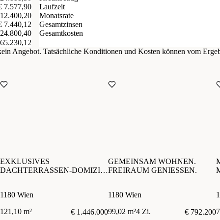
€ 7.577,90
Laufzeit
 12.400,20
Monatsrate
€ 7.440,12
Gesamtzinsen
Gesamtkosten
 24.800,40
765.230,12
d kein Angebot. Tatsächliche Konditionen und Kosten können vom Erge
EXKLUSIVES
GEMEINSAM WOHNEN.
DACHTERRASSEN-DOMIZIL
FREIRAUM GENIESSEN.
MIT PENTHOUSE-FLAIR
1180 Wien
1180 Wien
1
121,10 m²
99,02 m²
4 Zi.
7
€ 1.446.000
€ 792.200