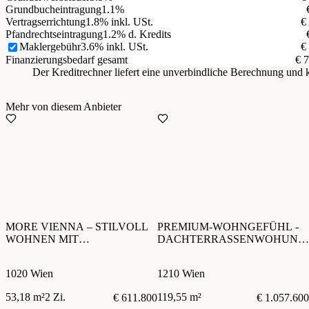
Grundbucheintragung
1.1%
Vertragserrichtung
1.8% inkl. USt.
€
Pfandrechtseintragung
1.2% d. Kredits
Maklergebühr
3.6% inkl. USt.
€
Finanzierungsbedarf gesamt
€ 
Der Kreditrechner liefert eine unverbindliche Berechnung un
Mehr von diesem Anbieter
MORE VIENNA – STILVOLL
PREMIUM-WOHNGEFÜHL -
WOHNEN MIT
DACHTERRASSENWOHUNG
SONNENTERRASSE
MIT FREIRAUM UND SONNE
1020 Wien
1210 Wien
53,18 m²
2 Zi.
119,55 m²
€ 611.800
€ 1.057.600