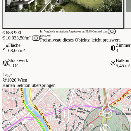
Im Vergleich zu aktiven Angeboten auf IMMOunited.com
€ 688.900
preiswert
€ 10.033,50/m²
Preisniveau dieses Objekts: leicht preiswert.
Fläche
Zimmer
68,66 m²
3
Stockwerk
Balkon
5. OG
5,45 m²
Lage
1020 Wien
Karten-Sektion überspringen