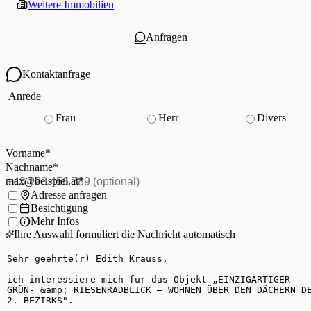
Weitere Immobilien
Anfragen
Kontaktanfrage
Ihre Kontaktdaten
Anrede
Frau
Herr
Divers
Vorname
*
(Pflichtfeld)
Nachname
*
(Pflichtfeld)
Vorname
*
E-Mail
*
(Pflichtfeld)
Nachname
*
Telefon
(optional)
max@beispiel.at
*
Ich möchte:
Adresse anfragen
Besichtigung
Mehr Infos
Ihre Auswahl formuliert die Nachricht automatisch
Ihre Nachricht