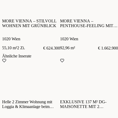
MORE VIENNA – STILVOLL
MORE VIENNA –
WOHNEN MIT GRÜNBLICK
PENTHOUSE-FEELING MIT
DACHTERRASSE
1020 Wien
1020 Wien
55,10 m²
2 Zi.
92,96 m²
€ 624.300
€ 1.662.900
Ähnliche Inserate
Helle 2 Zimmer Wohnung mit
EXKLUSIVE 137 M² DG-
Loggia & Klimaanlage beim
MAISONETTE MIT 2
Karmelitermarkt
TERRASSEN & WEITBLICK –
PERFEKT FÜR