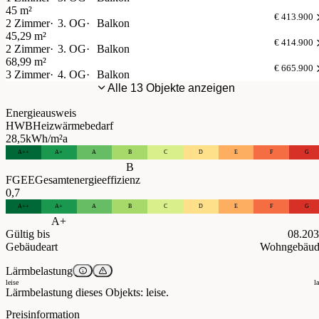
45 m²
€ 413.900
2 Zimmer
3. OG
Balkon
45,29 m²
€ 414.900
2 Zimmer
3. OG
Balkon
68,99 m²
€ 665.900
3 Zimmer
4. OG
Balkon
Alle 13 Objekte anzeigen
Energieausweis
HWB
Heizwärmebedarf
28,5
kWh/m²a
A++
A+
A
B
C
D
E
F
G
B
FGEE
Gesamtenergieeffizienz
0,7
A++
A+
A
B
C
D
E
F
G
A+
Gültig bis
08.20
Gebäudeart
Wohngebäud
Lärmbelastung
leise
l
Lärmbelastung dieses Objekts: leise.
Preisinformation