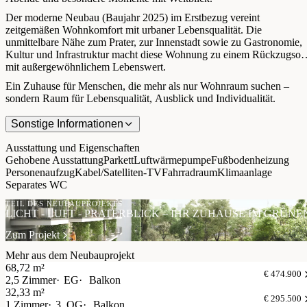
Der moderne Neubau (Baujahr 2025) im Erstbezug vereint
zeitgemäßen Wohnkomfort mit urbaner Lebensqualität. Die
unmittelbare Nähe zum Prater, zur Innenstadt sowie zu Gastronomie,
Kultur und Infrastruktur macht diese Wohnung zu einem Rückzugsort
mit außergewöhnlichem Lebenswert.
Ein Zuhause für Menschen, die mehr als nur Wohnraum suchen –
sondern Raum für Lebensqualität, Ausblick und Individualität.
Sonstige Informationen
Ausstattung und Eigenschaften
Gehobene Ausstattung
Parkett
Luftwärmepumpe
Fußbodenheizung
Personenaufzug
Kabel/Satelliten-TV
Fahrradraum
Klimaanlage
Separates WC
TEIL DES NEUBAUPROJEKTS
LICHT - LUFT - PRATERBLICK – IHR ZUHAUSE IM GRÜN
Zum Projekt
Mehr aus dem Neubauprojekt
68,72 m²
€ 474.900
2,5 Zimmer
EG
Balkon
32,33 m²
€ 295.500
1 Zimmer
3. OG
Balkon