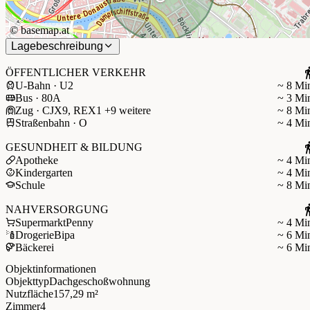
©
basemap.at
Lagebeschreibung
ÖFFENTLICHER VERKEHR
U-Bahn · U2
~ 8 Mi
Bus · 80A
~ 3 Mi
Zug · CJX9, REX1 +9 weitere
~ 8 Mi
Straßenbahn · O
~ 4 Mi
GESUNDHEIT & BILDUNG
Apotheke
~ 4 Mi
Kindergarten
~ 4 Mi
Schule
~ 8 Mi
NAHVERSORGUNG
Supermarkt
Penny
~ 4 Mi
Drogerie
Bipa
~ 6 Mi
Bäckerei
~ 6 Mi
Objektinformationen
Objekttyp
Dachgeschoßwohnung
Nutzfläche
157,29 m²
Zimmer
4