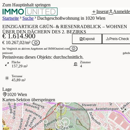
Zum Hauptinhalt springen
Inserat
Anmelde
Grundriss
0 / 11
Startseite
Suche
Dachgeschoßwohnung in 1020 Wien
EINZIGARTIGER GRÜN- & RIESENRADBLICK – WOHNEN
ÜBER DEN DÄCHERN DES 2. BEZIRKS
€ 1.614.900
Exposé
Preis-Check
€ 10.267,02/m²
Im Vergleich zu aktiven Angeboten auf IMMOunited.com
preiswert
gehob
Preisniveau dieses Objekts: durchschnittlich.
Fläche
Zimmer
157,29 m²
4
Terrasse
45,89 m²
Lage
1020 Wien
Karten-Sektion überspringen