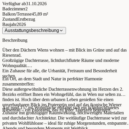
Verfügbar ab
31.10.2026
Badezimmer
2
Balkon/Terrasse
45,89 m²
Zustand
Erstbezug
Baujahr
2026
Ausstattungsbeschreibung
Beschreibung
Über den Dächern Wiens wohnen – mit Blick ins Grüne und auf das
Riesenrad.
Großzügige Dachterrasse, lichtdurchflutete Räume und moderne
Wohnqualität.
Ein Zuhause für alle, die Urbanität, Freiraum und Besonderheit
suchen.
Ein Ort, an dem Stadt und Natur in perfekter Harmonie
zusammentreffen:
Diese außergewöhnliche Dachterrassenwohnung im Herzen des 2.
Bezirks eröffnet Ihnen ein Wohngefühl, das in Wien nur selten zu
finden ist. Hoch über dem urbanen Leben genießen Sie einen
unverbaubaren Blick ins Pratergrün und auf das ikonische Wiener
Auf rund 157 m² Wohnfläche entfaltet sich ein lichtdurchflutetes
Riesenrad – ein Panorama, das zu jeder Tageszeit begeistert.
Zuhause mit großzügiger Raumwirkung, hochwertigen Materialien
und durchdachter Architektur. Die weitläufige Dachterrasse wird zur
privaten Wohlfühloase – ideal für ruhige Morgenstunden, entspannte
Abende und besondere Momente mit Weitblick.