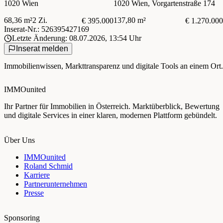
1020 Wien
1020 Wien, Vorgartenstraße 174
ANSPRUCHSVOLLE PAARE
IM 2. BEZIRK
68,36 m²
2 Zi.
137,80 m²
€ 395.000
€ 1.270.000
Inserat-Nr.: 526395427169
Letzte Änderung: 08.07.2026, 13:54 Uhr
Inserat melden
Immobilienwissen, Markttransparenz und digitale Tools an einem Ort.
IMMOunited
Ihr Partner für Immobilien in Österreich. Marktüberblick, Bewertung
und digitale Services in einer klaren, modernen Plattform gebündelt.
Über Uns
IMMOunited
Roland Schmid
Karriere
Partnerunternehmen
Presse
Sponsoring