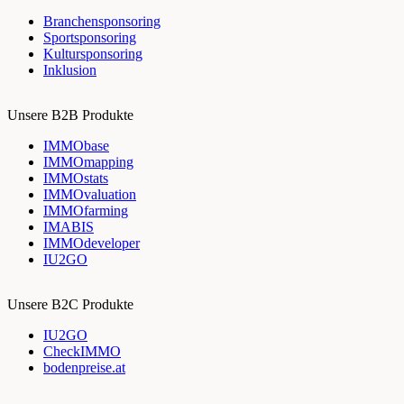
Branchensponsoring
Sportsponsoring
Kultursponsoring
Inklusion
Unsere B2B Produkte
IMMObase
IMMOmapping
IMMOstats
IMMOvaluation
IMMOfarming
IMABIS
IMMOdeveloper
IU2GO
Unsere B2C Produkte
IU2GO
CheckIMMO
bodenpreise.at