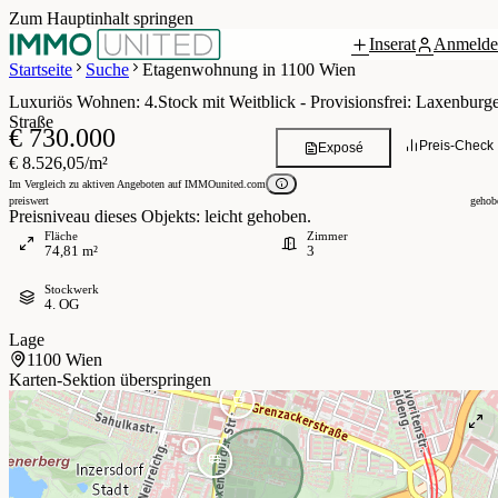
Zum Hauptinhalt springen
Inserat
Anmelde
Grundriss
 / 14
Startseite
Suche
Etagenwohnung in 1100 Wien
Luxuriös Wohnen: 4.Stock mit Weitblick - Provisionsfrei: Laxenburg
Straße
€ 730.000
Preis-Check
Exposé
€ 8.526,05/m²
Im Vergleich zu aktiven Angeboten auf IMMOunited.com
preiswert
gehob
Preisniveau dieses Objekts: leicht gehoben.
Fläche
Zimmer
74,81 m²
3
Stockwerk
4. OG
Lage
1100 Wien
Karten-Sektion überspringen