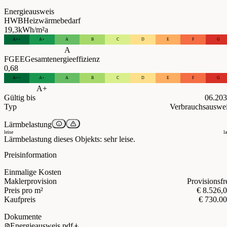
Energieausweis
HWB
Heizwärmebedarf
19,3
kWh/m²a
A++
A+
A
B
C
D
E
F
G
A
FGEE
Gesamtenergieeffizienz
0,68
A++
A+
A
B
C
D
E
F
G
A+
Gültig bis
06.20
Typ
Verbrauchsauswe
Lärmbelastung
leise
l
Lärmbelastung dieses Objekts: sehr leise.
Preisinformation
Einmalige Kosten
Maklerprovision
Provisionsfr
Preis pro m²
€ 8.526,
Kaufpreis
€ 730.0
Dokumente
Energieausweis.pdf