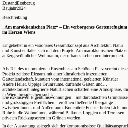
Zustand
Erstbezug
Baujahr
2024
Beschreibung
„Am marokkanischen Platz“ – Ein verborgenes Gartenrefugium
im Herzen Wiens
Eingebettet in ein visionäres Gesamtkonzept aus Architektur, Natur
und Kunst entfaltet sich mit dem Projekt Am marokkanischen Platz ei
außergewöhnlicher Wohnraum, der urbanes Leben neu interpretiert.
Als Teil des renommierten Ensembles am Schönen Platz vereint diese
Projekt zeitlose Eleganz mit einer künstlerisch inszenierten
Gartenlandschaft, kuratiert vom international gefeierten Künstler
Andre Heller. Üppige Grünräume, duftende Gärten und
architektonisch integrierte Naturflächen schaffen eine Atmosphäre, di
in Wien ihresgleichen sucht.
Die exklusiven Eigentumswohnungen – mit durchdachten Grundriss
und großzügigen Freiflächen – eröffnen fließende Übergänge
zwischen Innen- und Außenraum. Bodentiefe Fenster holen Licht un
Ruhe in die Wohnräume, während Balkone, Loggien und Terrassen z
privaten Rückzugsorten im Grünen werden.
In der Ausstattung spiegelt sich der kompromisslose Qualitätsanspruc