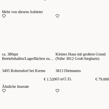
Mehr von diesem Anbieter
ca. 380qm
Kleines Haus mit großem Grund
Betriebshallen/Lagerflächen zu
(Nähe 3812 Groß-Siegharts)
vermieten! Nähe Krems,
Anbindung S33, B17, S5
3495 Rohrendorf bei Krems
3813 Dietmanns
63 m²
2 Zi.
€ 1.520
€ 79.000
Ähnliche Inserate