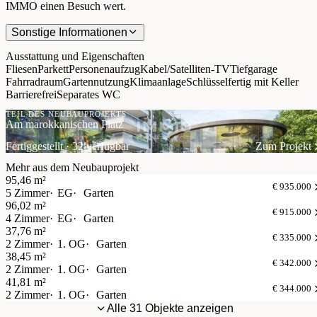
IMMO einen Besuch wert.
Sonstige Informationen
Ausstattung und Eigenschaften
Fliesen
Parkett
Personenaufzug
Kabel/Satelliten-TV
Tiefgarage
Fahrradraum
Gartennutzung
Klimaanlage
Schlüsselfertig mit Keller
Barrierefrei
Separates WC
TEIL DES NEUBAUPROJEKTS
Am marokkanischen Platz
Fertiggestellt · 32 verfügbar
Zum Projekt
Mehr aus dem Neubauprojekt
95,46 m²
€ 935.000
5 Zimmer
EG
Garten
96,02 m²
€ 915.000
4 Zimmer
EG
Garten
37,76 m²
€ 335.000
2 Zimmer
1. OG
Garten
38,45 m²
€ 342.000
2 Zimmer
1. OG
Garten
41,81 m²
€ 344.000
2 Zimmer
1. OG
Garten
Alle 31 Objekte anzeigen