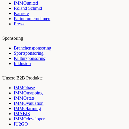
IMMOunited
Roland Schmid
Karriere
Partnerunternehmen
Presse
Sponsoring
Branchensponsoring
Sportsponsoring
Kultursponsoring
Inklusion
Unsere B2B Produkte
IMMObase
IMMOmapping
IMMOstats
IMMOvaluation
IMMOfarming
IMABIS
IMMOdeveloper
IU2GO