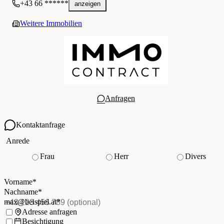
+43 66 ******
anzeigen
Weitere Immobilien
Anfragen
Kontaktanfrage
Ihre Kontaktdaten
Anrede
Frau
Herr
Divers
Vorname
*
(Pflichtfeld)
Nachname
*
(Pflichtfeld)
Vorname
*
E-Mail
*
(Pflichtfeld)
Nachname
*
Telefon
(optional)
max@beispiel.at
*
Ich möchte:
Adresse anfragen
Besichtigung