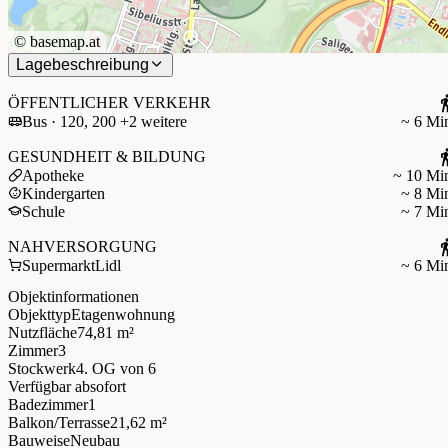
©
basemap.at
Lagebeschreibung
ÖFFENTLICHER VERKEHR
Bus · 120, 200 +2 weitere
~ 6 Mi
GESUNDHEIT & BILDUNG
Apotheke
~ 10 Mi
Kindergarten
~ 8 Mi
Schule
~ 7 Mi
NAHVERSORGUNG
Supermarkt
Lidl
~ 6 Mi
Objektinformationen
Objekttyp
Etagenwohnung
Nutzfläche
74,81 m²
Zimmer
3
Stockwerk
4. OG
von 6
Verfügbar ab
sofort
Badezimmer
1
Balkon/Terrasse
21,62 m²
Bauweise
Neubau