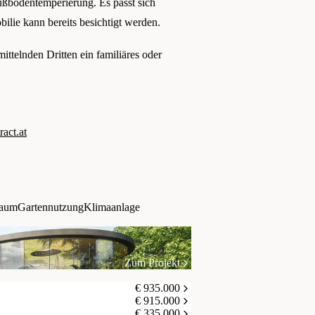
ußbodentemperierung. Es passt sich
ilie kann bereits besichtigt werden.
ttelnden Dritten ein familiäres oder
ct.at
raum
Gartennutzung
Klimaanlage
Zum Projekt
€ 935.000
€ 915.000
€ 335.000