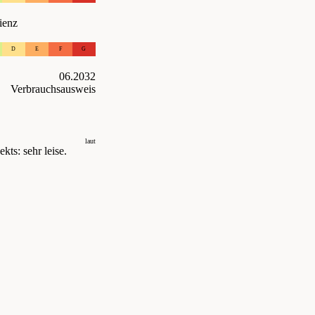
ienz
D
E
F
G
06.2032
Verbrauchsausweis
laut
kts: sehr leise.