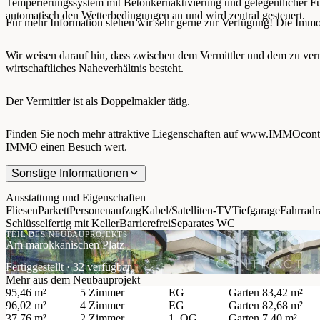
Temperierungssystem mit Betonkernaktivierung und gelegentlicher F
automatisch den Wetterbedingungen an und wird zentral gesteuert.
Für mehr Information stehen wir sehr gerne zur Verfügung! Die Immob
Wir weisen darauf hin, dass zwischen dem Vermittler und dem zu vermi
wirtschaftliches Naheverhältnis besteht.
Der Vermittler ist als Doppelmakler tätig.
Finden Sie noch mehr attraktive Liegenschaften auf
www.IMMOcontra
IMMO einen Besuch wert.
Sonstige Informationen
Ausstattung und Eigenschaften
Fliesen
Parkett
Personenaufzug
Kabel/Satelliten-TV
Tiefgarage
Fahrrad
Schlüsselfertig mit Keller
Barrierefrei
Separates WC
TEIL DES NEUBAUPROJEKTS
Am marokkanischen Platz
Fertiggestellt · 32 verfügbar
Mehr aus dem Neubauprojekt
95,46 m²
5 Zimmer
EG
Garten
83,42 m²
96,02 m²
4 Zimmer
EG
Garten
82,68 m²
37,76 m²
2 Zimmer
1. OG
Garten
7,40 m²