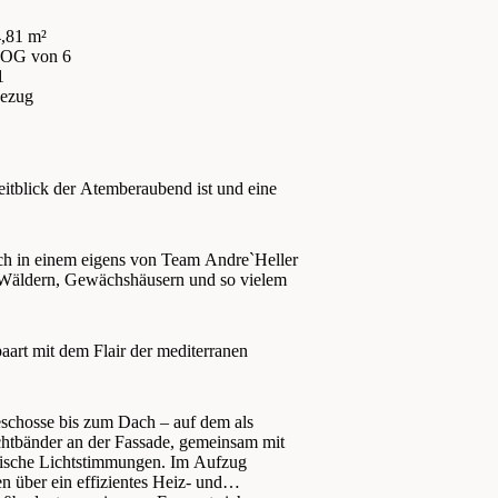
,81 m²
. OG
von 6
1
bezug
itblick der Atemberaubend ist und eine
ich in einem eigens von Team Andre`Heller
 Wäldern, Gewächshäusern und so vielem
paart mit dem Flair der mediterranen
eschosse bis zum Dach – auf dem als
chtbänder an der Fassade, gemeinsam mit
agische Lichtstimmungen. Im Aufzug
 über ein effizientes Heiz- und