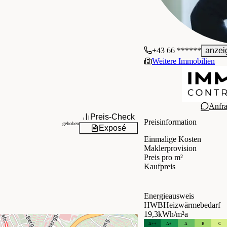
+43 66 ******
anzei
Weitere Immobilien
Anfr
Preis-Check
Preisinformation
gehoben
Exposé
Einmalige Kosten
Maklerprovision
Preis pro m²
Kaufpreis
Energieausweis
HWB
Heizwärmebedarf
19,3
kWh/m²a
A++
A+
A
B
C