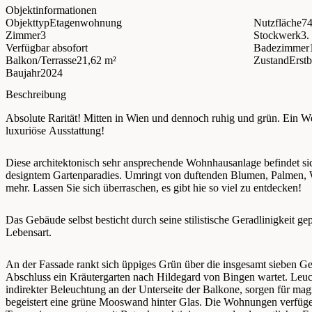
Objektinformationen
Objekttyp
Etagenwohnung
Nutzfläche
74
Zimmer
3
Stockwerk
3
Verfügbar ab
sofort
Badezimmer
Balkon/Terrasse
21,62 m²
Zustand
Erst
Baujahr
2024
Beschreibung
Absolute Rarität! Mitten in Wien und dennoch ruhig und grün. Ein We
luxuriöse Ausstattung!
Diese architektonisch sehr ansprechende Wohnhausanlage befindet s
designtem Gartenparadies. Umringt von duftenden Blumen, Palmen,
mehr. Lassen Sie sich überraschen, es gibt hie so viel zu entdecken!
Das Gebäude selbst besticht durch seine stilistische Geradlinigkeit ge
Lebensart.
An der Fassade rankt sich üppiges Grün über die insgesamt sieben G
Abschluss ein Kräutergarten nach Hildegard von Bingen wartet. Leu
indirekter Beleuchtung an der Unterseite der Balkone, sorgen für m
begeistert eine grüne Mooswand hinter Glas. Die Wohnungen verfügen