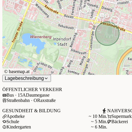
©
basemap.at
Lagebeschreibung
+
−
ÖFFENTLICHER VERKEHR
Bus · 15A
Daumegasse
Straßenbahn · O
Raxstraße
GESUNDHEIT & BILDUNG
NAHVERS
Apotheke
~ 10 Min.
Supermark
Schule
~ 5 Min.
Bäckerei
Kindergarten
~ 6 Min.