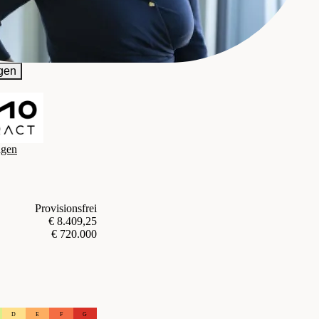
gen
agen
Provisionsfrei
€ 8.409,25
€ 720.000
D
E
F
G