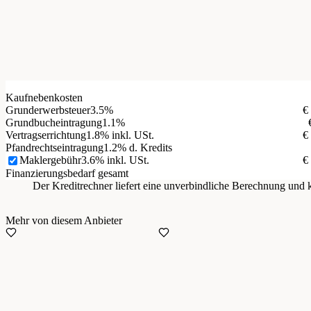
Kaufnebenkosten
Grunderwerbsteuer
3.5%
€
Grundbucheintragung
1.1%
Vertragserrichtung
1.8% inkl. USt.
€
Pfandrechtseintragung
1.2% d. Kredits
Maklergebühr
3.6% inkl. USt.
€
Finanzierungsbedarf gesamt
Der Kreditrechner liefert eine unverbindliche Berechnung un
Mehr von diesem Anbieter