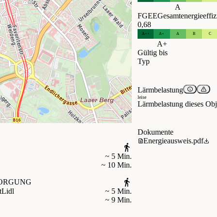
A
FGEE
Gesamtenergieeffiz
0,68
A++
A+
A
B
C
A+
Gültig bis
Typ
Lärmbelastung
leise
Lärmbelastung dieses Obje
Dokumente
Energieausweis.pdf
~ 5 Min.
~ 10 Min.
ORGUNG
t
Lidl
~ 5 Min.
~ 9 Min.