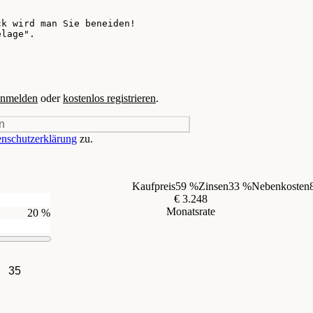
nmelden
oder
kostenlos registrieren
.
n
nschutzerklärung
zu.
Kaufpreis
59 %
Zinsen
33 %
Nebenkosten
€ 3.248
Monatsrate
20 %
35