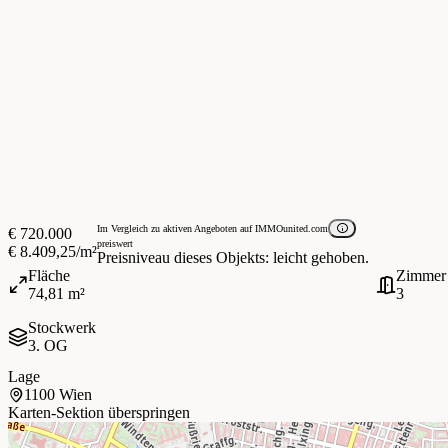
Im Vergleich zu aktiven Angeboten auf IMMOunited.com
€ 720.000
preiswert
€ 8.409,25/m²
Preisniveau dieses Objekts: leicht gehoben.
Fläche
Zimmer
74,81 m²
3
Stockwerk
3. OG
Lage
1100 Wien
Karten-Sektion überspringen