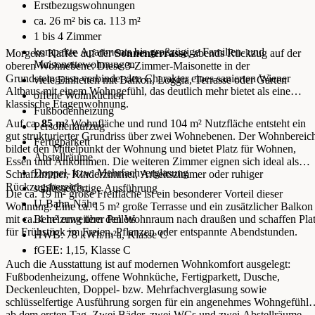
Erstbezugswohnungen
ca. 26 m² bis ca. 113 m²
1 bis 4 Zimmer
kompakte Apartments bis großzügige Familien- und
Morgens Kaffee auf der
Sonnenterrasse
, abends Rückzug auf der
Maisonettewohnungen
oberen Wohnebene: Diese 3-Zimmer-Maisonette in der
Grundsteingasse verbindet den Charakter eines sanierten Wiener
viele Einheiten mit Balkon, Loggia, Terrasse oder Garten
Altbaus mit einem Wohngefühl, das deutlich mehr bietet als eine
offene Wohnküchen
klassische Etagenwohnung.
Fußbodenheizung
Auf ca.
85 m²
Wohnfläche und rund 104 m² Nutzfläche entsteht ein
Personenaufzug
gut strukturierter Grundriss über zwei Wohnebenen. Der Wohnbereic
Fertigparkett
bildet den Mittelpunkt der Wohnung und bietet Platz für Wohnen,
Abstellräume
Essen und Ankommen. Die weiteren Zimmer eignen sich ideal als
Doppel- bzw. Mehrfachverglasung
Schlafzimmer, Kinderzimmer, Arbeitszimmer oder ruhiger
Rückzugsbereich.
schlüsselfertige Ausführung
Die ca. 19 m² große Freifläche ist ein besonderer Vorteil dieser
U-Bahn-Nähe
Wohnung. Eine ca. 15 m² große Terrasse und ein zusätzlicher Balkon
mit ca. 4 m² erweitern den Wohnraum nach draußen und schaffen Pla
Beheizung über Pellets
für Frühstück im Freien, Pflanzen oder entspannte Abendstunden.
HWB: 78 kWh/m²a, Klasse C
fGEE: 1,15, Klasse C
Auch die Ausstattung ist auf modernen Wohnkomfort ausgelegt:
Fußbodenheizung, offene Wohnküche, Fertigparkett, Dusche,
Deckenleuchten, Doppel- bzw. Mehrfachverglasung sowie
schlüsselfertige Ausführung sorgen für ein angenehmes Wohngefühl
ab dem ersten Tag. Zwei Bäder, zwei WCs und zwei Abstellräume