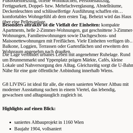
Fußbodenheizung, offene Wohnküchen, Personenaufzug,
Fertigparkett, Doppel- bzw. Mehrfachverglasung, Abstellräume,
Deckenleuchten und schlüsselfertige Ausführung schaffen ein
komfortables Wohngefühl ab dem ersten Tag. Beheizt wird das Haus
über eine Pelletsanlage.
Besonders attraktiv ist die Vielfalt der Einheiten:
kompakte
Apartments, helle 2-Zimmer-Wohnungen, gut geschnittene 3-Zimmer
Wohnungen, Familienwohnungen sowie Dachgeschoss- und
Maisonettewohnungen mit Freiflächen. Viele Einheiten verfügen über
Balkone, Loggien, Terrassen oder Gartenflächen und erweitern den
Wohnraum angenehm nach draußen.
Die Lage verbindet urbanes Leben mit angenehmer Ruhelage. Rund
um Brunnenmarkt und Yppenplatz prägen Märkte, Cafés, kleine
Lokale und Nahversorgung den Alltag. Gleichzeitig sorgt die U-Bahn
Nähe für eine gute öffentliche Anbindung innerhalb Wiens.
G8 LIVING ist ideal für alle, die einen sanierten Wiener Altbau mit
moderner Ausstattung suchen in einem Viertel, das lebendig,
gewachsen und alltagstauglich zugleich ist.
Highlights auf einen Blick:
saniertes Altbauprojekt in 1160 Wien
Baujahr 1904, vollsaniert