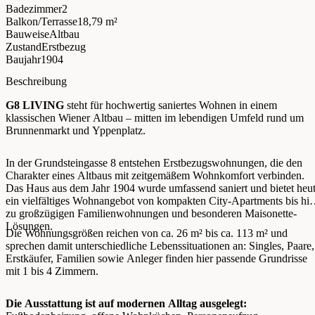
Badezimmer
2
Balkon/Terrasse
18,79 m²
Bauweise
Altbau
Zustand
Erstbezug
Baujahr
1904
Beschreibung
G8 LIVING
steht für hochwertig saniertes Wohnen in einem
klassischen Wiener Altbau – mitten im lebendigen Umfeld rund um
Brunnenmarkt und Yppenplatz.
In der Grundsteingasse 8 entstehen Erstbezugswohnungen, die den
Charakter eines Altbaus mit zeitgemäßem Wohnkomfort verbinden.
Das Haus aus dem Jahr 1904 wurde umfassend saniert und bietet heu
ein vielfältiges Wohnangebot von kompakten City-Apartments bis hin
zu großzügigen Familienwohnungen und besonderen Maisonette-
Lösungen.
Die Wohnungsgrößen reichen von ca. 26 m² bis ca. 113 m² und
sprechen damit unterschiedliche Lebenssituationen an: Singles, Paare,
Erstkäufer, Familien sowie Anleger finden hier passende Grundrisse
mit 1 bis 4 Zimmern.
Die Ausstattung ist auf modernen Alltag ausgelegt: