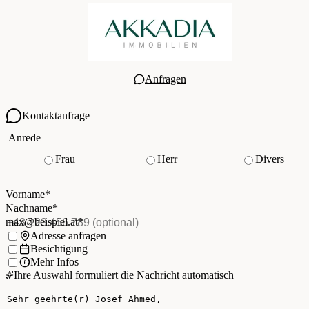
Anfragen
Kontaktanfrage
Ihre Kontaktdaten
Anrede
Frau
Herr
Divers
Vorname
*
(Pflichtfeld)
Nachname
*
(Pflichtfeld)
Vorname
*
E-Mail
*
(Pflichtfeld)
Nachname
*
Telefon
(optional)
max@beispiel.at
*
Ich möchte:
Adresse anfragen
Besichtigung
Mehr Infos
Ihre Auswahl formuliert die Nachricht automatisch
Ihre Nachricht