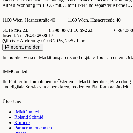
Altbau-Wohnung im 1. OG mit
mit Erker und separater Küche im
Lift! Sanierter Altbau nahe U6
sanierten Altbau!
Thaliastraße und Brunnenmarkt!
1160 Wien, Hasnerstraße 40
1160 Wien, Hasnerstraße 40
56,16 m²
2 Zi.
71,16 m²
2 Zi.
€ 299.000
€ 364.000
Inserat-Nr.: 264924838617
Letzte Änderung: 01.08.2026, 23:52 Uhr
Inserat melden
Immobilienwissen, Markttransparenz und digitale Tools an einem Ort.
IMMOunited
Ihr Partner für Immobilien in Österreich. Marktüberblick, Bewertung
und digitale Services in einer klaren, modernen Plattform gebündelt.
Über Uns
IMMOunited
Roland Schmid
Karriere
Partnerunternehmen