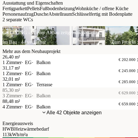
Baujahr 1904
Ausstattung und Eigenschaften
offene Wohnküche
Fertigparkett
Pellets
Fußbodenheizung
Wohnküche / offene Küche
Personenaufzug
Dusche
Abstellraum
Schlüsselfertig mit Bodenplatte
Fußbodenheizung
2 separate WCs
Fertigparkett
Personenaufzug
TEIL DES NEUBAUPROJEKTS
G8 LIVING - Wiener Altbau zeitgemäß gedacht
2 Bäder
2 WCs
Im Bau · 44 verfügbar
Zum Projekt
2 Abstellräume
Mehr aus dem Neubauprojekt
Doppel- bzw. Mehrfachverglasung
26,40 m²
€ 202.000
schlüsselfertige Ausführung
1 Zimmer
EG
Balkon
31,17 m²
Beheizung über Pellets
€ 245.000
1 Zimmer
EG
Balkon
HWB: 113 kWh/m²a, Klasse C
32,01 m²
fGEE: 1,54, Klasse C
€ 285.000
1 Zimmer
EG
Terrasse
85,30 m²
€ 629.000
3 Zimmer
EG
Balkon
88,48 m²
€ 659.000
4 Zimmer
EG
Balkon
Alle 42 Objekte anzeigen
Energieausweis
HWB
Heizwärmebedarf
113
kWh/m²a