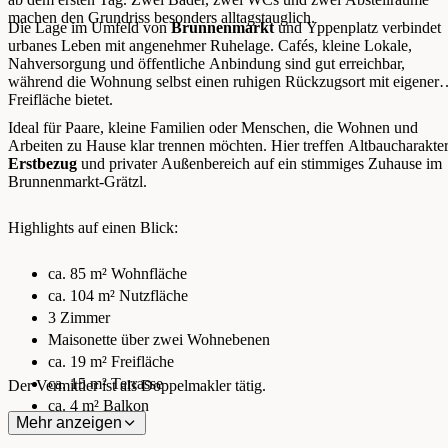
machen den Grundriss besonders alltagstauglich.
Die Lage im Umfeld von
Brunnenmarkt
und Yppenplatz verbindet
urbanes Leben mit angenehmer Ruhelage. Cafés, kleine Lokale,
Nahversorgung und öffentliche Anbindung sind gut erreichbar,
während die Wohnung selbst einen ruhigen Rückzugsort mit eigener
Freifläche bietet.
Ideal für Paare, kleine Familien oder Menschen, die Wohnen und
Arbeiten zu Hause klar trennen möchten. Hier treffen Altbaucharakter
Erstbezug
und privater Außenbereich auf ein stimmiges Zuhause im
Brunnenmarkt-Grätzl.
Highlights auf einen Blick:
ca. 85 m² Wohnfläche
ca. 104 m² Nutzfläche
3 Zimmer
Maisonette über zwei Wohnebenen
ca. 19 m² Freifläche
ca. 15 m² Terrasse
Der Vermittler ist als Doppelmakler tätig.
ca. 4 m² Balkon
Mehr anzeigen
Erstbezug im vollsanierten Altbau