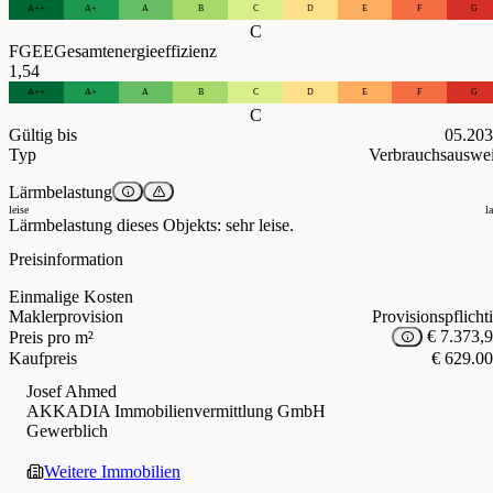
A++
A+
A
B
C
D
E
F
G
C
FGEE
Gesamtenergieeffizienz
1,54
A++
A+
A
B
C
D
E
F
G
C
Gültig bis
05.20
Typ
Verbrauchsauswe
Lärmbelastung
leise
l
Lärmbelastung dieses Objekts: sehr leise.
Preisinformation
Einmalige Kosten
Maklerprovision
Provisionspflicht
€ 7.373,
Preis pro m²
Kaufpreis
€ 629.0
Josef Ahmed
AKKADIA Immobilienvermittlung GmbH
Gewerblich
Weitere Immobilien