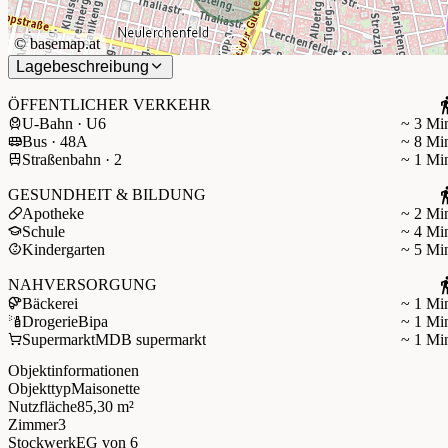
©
basemap.at
Lagebeschreibung
ÖFFENTLICHER VERKEHR
U-Bahn · U6
~ 3 Mi
Bus · 48A
~ 8 Mi
Straßenbahn · 2
~ 1 Mi
GESUNDHEIT & BILDUNG
Apotheke
~ 2 Mi
Schule
~ 4 Mi
Kindergarten
~ 5 Mi
NAHVERSORGUNG
Bäckerei
~ 1 Mi
Drogerie
Bipa
~ 1 Mi
Supermarkt
MDB supermarkt
~ 1 Mi
Objektinformationen
Objekttyp
Maisonette
Nutzfläche
85,30 m²
Zimmer
3
Stockwerk
EG
von 6