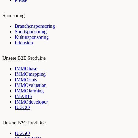
Presse
Sponsoring
Branchensponsoring
Sportsponsoring
Kultursponsoring
Inklusion
Unsere B2B Produkte
IMMObase
IMMOmapping
IMMOstats
IMMOvaluation
IMMOfarming
IMABIS
IMMOdeveloper
IU2GO
Unsere B2C Produkte
IU2GO