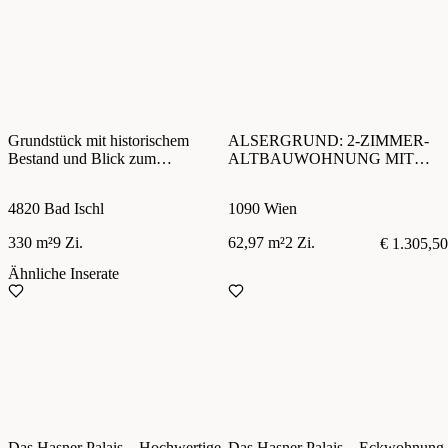
Grundstück mit historischem
ALSERGRUND: 2-ZIMMER-
Bestand und Blick zum
ALTBAUWOHNUNG MIT
Siriuskogel – Potenzial für Villa
BALKON // Besichtigung -
oder Doppelhaus
Dienstag, 04.08.2026 / 17:00 -
4820 Bad Ischl
1090 Wien
18:00 Uhr
330 m²
9 Zi.
62,97 m²
2 Zi.
€ 1.305,50
Ähnliche Inserate
Das Hasner Palais – Hochwertige
Das Hasner Palais – Eckwohnung