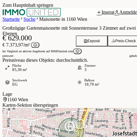
Zum Hauptinhalt springen
Inserat
Anmelde
Grundriss
 / 21
Startseite
Suche
Maisonette in 1160 Wien
Großzügige Gartenmaisonette mit Sonnenterrasse 3 Zimmer auf zwei
Ebenen
€ 629.000
Exposé
Preis-Check
€ 7.373,97/m²
Im Vergleich zu aktiven Angeboten auf IMMOunited.com
preiswert
gehob
Preisniveau dieses Objekts: durchschnittlich.
Fläche
Zimmer
85,30 m²
3
Stockwerk
Balkon
EG
18,79 m²
Lage
1160 Wien
Karten-Sektion überspringen