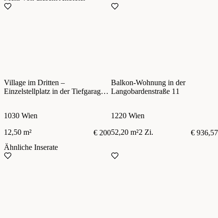
Village im Dritten –
Balkon-Wohnung in der
Einzelstellplatz in der Tiefgarage –
Langobardenstraße 11
zentral im 3. Bezirk
1030 Wien
1220 Wien
12,50 m²
52,20 m²
2 Zi.
€ 200
€ 936,57
Ähnliche Inserate