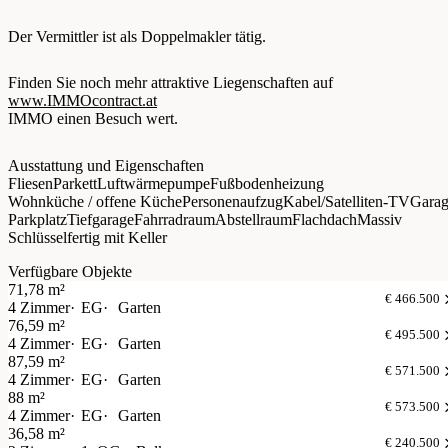
Der Vermittler ist als Doppelmakler tätig.
Finden Sie noch mehr attraktive Liegenschaften auf
www.IMMOcontract.at
IMMO einen Besuch wert.
Ausstattung und Eigenschaften
Fliesen
Parkett
Luftwärmepumpe
Fußbodenheizung
Wohnküche / offene Küche
Personenaufzug
Kabel/Satelliten-TV
Gara
Parkplatz
Tiefgarage
Fahrradraum
Abstellraum
Flachdach
Massiv
Schlüsselfertig mit Keller
Verfügbare Objekte
71,78 m²
€ 466.500
4 Zimmer
EG
Garten
76,59 m²
€ 495.500
4 Zimmer
EG
Garten
87,59 m²
€ 571.500
4 Zimmer
EG
Garten
88 m²
€ 573.500
4 Zimmer
EG
Garten
36,58 m²
€ 240.500