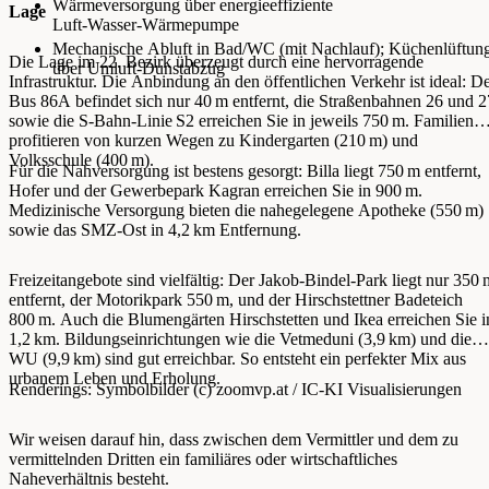
Wärmeversorgung über energieeffiziente
Lage
Luft‑Wasser‑Wärmepumpe
Mechanische Abluft in Bad/WC (mit Nachlauf); Küchenlüftun
Die Lage im 22. Bezirk überzeugt durch eine hervorragende
über Umluft‑Dunstabzug
Infrastruktur. Die Anbindung an den öffentlichen Verkehr ist ideal: D
Bus 86A befindet sich nur 40 m entfernt, die Straßenbahnen 26 und 2
sowie die S-Bahn-Linie S2 erreichen Sie in jeweils 750 m. Familien
profitieren von kurzen Wegen zu Kindergarten (210 m) und
Volksschule (400 m).
Für die Nahversorgung ist bestens gesorgt: Billa liegt 750 m entfernt,
Hofer und der Gewerbepark Kagran erreichen Sie in 900 m.
Medizinische Versorgung bieten die nahegelegene Apotheke (550 m)
sowie das SMZ-Ost in 4,2 km Entfernung.
Freizeitangebote sind vielfältig: Der Jakob-Bindel-Park liegt nur 350 
entfernt, der Motorikpark 550 m, und der Hirschstettner Badeteich
800 m. Auch die Blumengärten Hirschstetten und Ikea erreichen Sie i
1,2 km. Bildungseinrichtungen wie die Vetmeduni (3,9 km) und die
WU (9,9 km) sind gut erreichbar. So entsteht ein perfekter Mix aus
urbanem Leben und Erholung.
Renderings: Symbolbilder (c) zoomvp.at / IC-KI Visualisierungen
Wir weisen darauf hin, dass zwischen dem Vermittler und dem zu
vermittelnden Dritten ein familiäres oder wirtschaftliches
Naheverhältnis besteht.