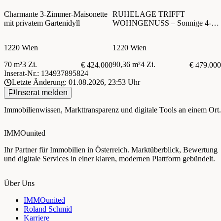
Charmante 3-Zimmer-Maisonette
RUHELAGE TRIFFT
mit privatem Gartenidyll
WOHNGENUSS – Sonnige 4-
Zimmer mit Balkon - Stilvolle
Ausstattung – Wohnen im Grünen
1220 Wien
1220 Wien
70 m²
3 Zi.
90,36 m²
4 Zi.
€ 424.000
€ 479.000
Inserat-Nr.: 134937895824
Letzte Änderung: 01.08.2026, 23:53 Uhr
Inserat melden
Immobilienwissen, Markttransparenz und digitale Tools an einem Ort.
IMMOunited
Ihr Partner für Immobilien in Österreich. Marktüberblick, Bewertung
und digitale Services in einer klaren, modernen Plattform gebündelt.
Über Uns
IMMOunited
Roland Schmid
Karriere