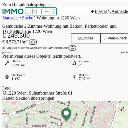
Zum Hauptinhalt springen
Inserat
Anmelde
Grundriss
 / 10
Startseite
Suche
Wohnung in 1220 Wien
Gemütliche 2‑Zimmer‑Wohnung mit Balkon, Parkettboden und
TG‑Stellplatz in 1220 Wien
€ 249.500
Exposé
Preis-Check
€ 6.572,71/m²
Im Vergleich zu aktiven Angeboten auf IMMOunited.com
preiswert
gehob
Preisniveau dieses Objekts: leicht preiswert.
Fläche
Zimmer
37,96 m²
2
Stockwerk
Balkon
1. OG
7,97 m²
Lage
1220 Wien, Süßenbrunner Straße 61
Karten-Sektion überspringen