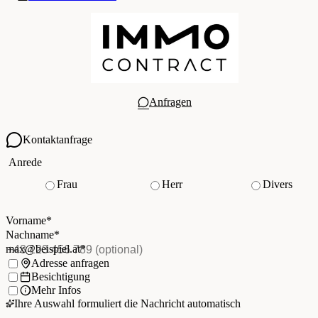
Anfragen
Kontaktanfrage
Ihre Kontaktdaten
Anrede
Frau
Herr
Divers
Vorname
*
(Pflichtfeld)
Nachname
*
(Pflichtfeld)
Vorname
*
E-Mail
*
(Pflichtfeld)
Nachname
*
Telefon
(optional)
max@beispiel.at
*
Ich möchte:
Adresse anfragen
Besichtigung
Mehr Infos
Ihre Auswahl formuliert die Nachricht automatisch