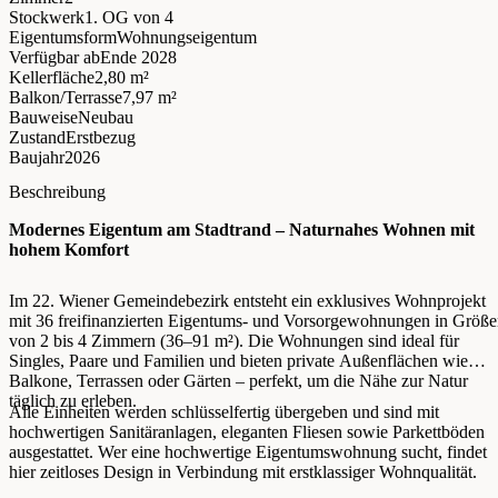
Stockwerk
1. OG
von 4
Eigentumsform
Wohnungseigentum
Verfügbar ab
Ende 2028
Kellerfläche
2,80 m²
Balkon/Terrasse
7,97 m²
Bauweise
Neubau
Zustand
Erstbezug
Baujahr
2026
Beschreibung
Modernes Eigentum am Stadtrand – Naturnahes Wohnen mit
hohem Komfort
Im 22. Wiener Gemeindebezirk entsteht ein exklusives Wohnprojekt
mit 36 freifinanzierten Eigentums- und Vorsorgewohnungen in Größ
von 2 bis 4 Zimmern (36–91 m²). Die Wohnungen sind ideal für
Singles, Paare und Familien und bieten private Außenflächen wie
Balkone, Terrassen oder Gärten – perfekt, um die Nähe zur Natur
täglich zu erleben.
Alle Einheiten werden schlüsselfertig übergeben und sind mit
hochwertigen Sanitäranlagen, eleganten Fliesen sowie Parkettböden
ausgestattet. Wer eine hochwertige Eigentumswohnung sucht, findet
hier zeitloses Design in Verbindung mit erstklassiger Wohnqualität.