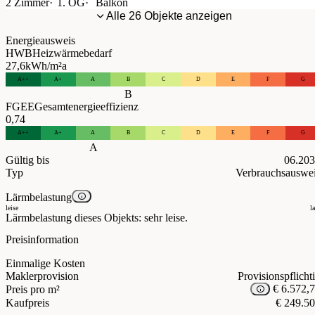
2 Zimmer
1. OG
Balkon
Alle 26 Objekte anzeigen
Energieausweis
HWB
Heizwärmebedarf
27,6
kWh/m²a
A++
A+
A
B
C
D
E
F
G
B
FGEE
Gesamtenergieeffizienz
0,74
A++
A+
A
B
C
D
E
F
G
A
Gültig bis
06.20
Typ
Verbrauchsauswe
Lärmbelastung
leise
l
Lärmbelastung dieses Objekts: sehr leise.
Preisinformation
Einmalige Kosten
Maklerprovision
Provisionspflicht
€ 6.572,
Preis pro m²
Kaufpreis
€ 249.5