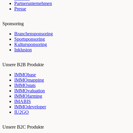
Partnerunternehmen
Presse
Sponsoring
Branchensponsoring
Sportsponsoring
Kultursponsoring
Inklusion
Unsere B2B Produkte
IMMObase
IMMOmapping
IMMOstats
IMMOvaluation
IMMOfarming
IMABIS
IMMOdeveloper
IU2GO
Unsere B2C Produkte