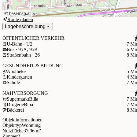
©
basemap.at
Route planen
Lagebeschreibung
ÖFFENTLICHER VERKEHR
U-Bahn · U2
7 Mi
Bus · 95A, 95B
6 Mi
Straßenbahn · 26
8 Mi
GESUNDHEIT & BILDUNG
Apotheke
5 Mi
Kindergarten
4 Mi
Schule
7 Mi
NAHVERSORGUNG
Supermarkt
Billa
7 Mi
Drogerie
Bipa
7 Mi
Bäckerei
8 Mi
Objektinformationen
Objekttyp
Wohnung
Nutzfläche
37,96 m²
Zimmer
2