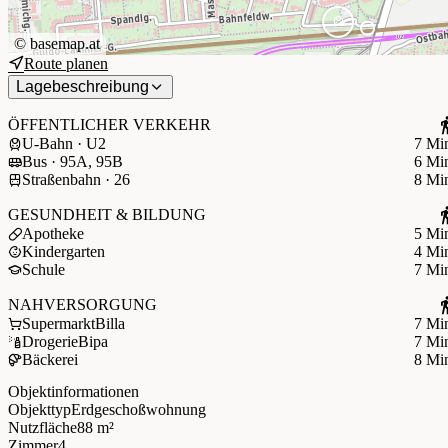
©
basemap.at
Route planen
Lagebeschreibung
ÖFFENTLICHER VERKEHR
U-Bahn · U2
7 Mi
Bus · 95A, 95B
6 Mi
Straßenbahn · 26
8 Mi
GESUNDHEIT & BILDUNG
Apotheke
5 Mi
Kindergarten
4 Mi
Schule
7 Mi
NAHVERSORGUNG
Supermarkt
Billa
7 Mi
Drogerie
Bipa
7 Mi
Bäckerei
8 Mi
Objektinformationen
Objekttyp
Erdgeschoßwohnung
Nutzfläche
88 m²
Zimmer
4