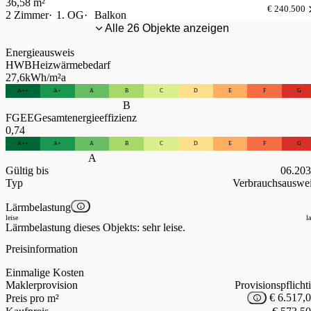
36,58 m²
€ 240.500
2 Zimmer
1. OG
Balkon
Alle 26 Objekte anzeigen
Energieausweis
HWB
Heizwärmebedarf
27,6
kWh/m²a
A++
A+
A
B
C
D
E
F
G
B
FGEE
Gesamtenergieeffizienz
0,74
A++
A+
A
B
C
D
E
F
G
A
Gültig bis
06.20
Typ
Verbrauchsauswe
Lärmbelastung
leise
l
Lärmbelastung dieses Objekts: sehr leise.
Preisinformation
Einmalige Kosten
Maklerprovision
Provisionspflicht
€ 6.517,
Preis pro m²