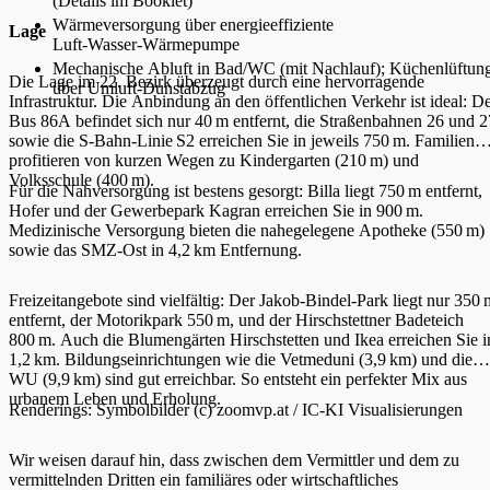
(Details im Booklet)
Wärmeversorgung über energieeffiziente
Lage
Luft‑Wasser‑Wärmepumpe
Mechanische Abluft in Bad/WC (mit Nachlauf); Küchenlüftun
Die Lage im 22. Bezirk überzeugt durch eine hervorragende
über Umluft‑Dunstabzug
Infrastruktur. Die Anbindung an den öffentlichen Verkehr ist ideal: D
Bus 86A befindet sich nur 40 m entfernt, die Straßenbahnen 26 und 2
sowie die S-Bahn-Linie S2 erreichen Sie in jeweils 750 m. Familien
profitieren von kurzen Wegen zu Kindergarten (210 m) und
Volksschule (400 m).
Für die Nahversorgung ist bestens gesorgt: Billa liegt 750 m entfernt,
Hofer und der Gewerbepark Kagran erreichen Sie in 900 m.
Medizinische Versorgung bieten die nahegelegene Apotheke (550 m)
sowie das SMZ-Ost in 4,2 km Entfernung.
Freizeitangebote sind vielfältig: Der Jakob-Bindel-Park liegt nur 350 
entfernt, der Motorikpark 550 m, und der Hirschstettner Badeteich
800 m. Auch die Blumengärten Hirschstetten und Ikea erreichen Sie i
1,2 km. Bildungseinrichtungen wie die Vetmeduni (3,9 km) und die
WU (9,9 km) sind gut erreichbar. So entsteht ein perfekter Mix aus
urbanem Leben und Erholung.
Renderings: Symbolbilder (c) zoomvp.at / IC-KI Visualisierungen
Wir weisen darauf hin, dass zwischen dem Vermittler und dem zu
vermittelnden Dritten ein familiäres oder wirtschaftliches