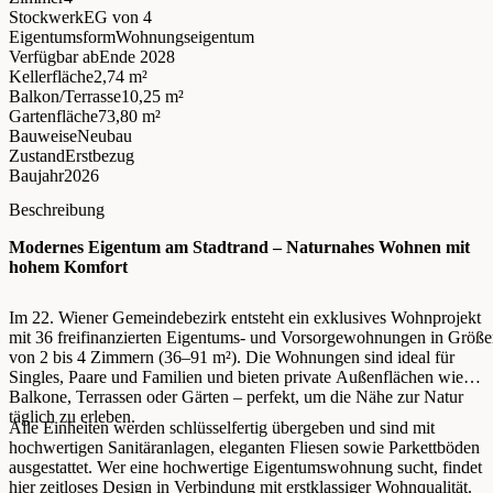
Stockwerk
EG
von 4
Eigentumsform
Wohnungseigentum
Verfügbar ab
Ende 2028
Kellerfläche
2,74 m²
Balkon/Terrasse
10,25 m²
Gartenfläche
73,80 m²
Bauweise
Neubau
Zustand
Erstbezug
Baujahr
2026
Beschreibung
Modernes Eigentum am Stadtrand – Naturnahes Wohnen mit
hohem Komfort
Im 22. Wiener Gemeindebezirk entsteht ein exklusives Wohnprojekt
mit 36 freifinanzierten Eigentums- und Vorsorgewohnungen in Größ
von 2 bis 4 Zimmern (36–91 m²). Die Wohnungen sind ideal für
Singles, Paare und Familien und bieten private Außenflächen wie
Balkone, Terrassen oder Gärten – perfekt, um die Nähe zur Natur
täglich zu erleben.
Alle Einheiten werden schlüsselfertig übergeben und sind mit
hochwertigen Sanitäranlagen, eleganten Fliesen sowie Parkettböden
ausgestattet. Wer eine hochwertige Eigentumswohnung sucht, findet
hier zeitloses Design in Verbindung mit erstklassiger Wohnqualität.