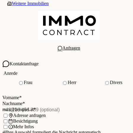
Weitere Immobilien
Anfragen
Kontaktanfrage
Ihre Kontaktdaten
Anrede
Frau
Herr
Divers
Vorname
*
(Pflichtfeld)
Nachname
*
(Pflichtfeld)
Vorname
*
E-Mail
*
(Pflichtfeld)
Nachname
*
Telefon
(optional)
max@beispiel.at
*
Ich möchte:
Adresse anfragen
Besichtigung
Mehr Infos
Ihre Auswahl formuliert die Nachricht automatisch