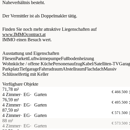
Naheverhältnis besteht.
Der Vermittler ist als Doppelmakler tätig.
Finden Sie noch mehr attraktive Liegenschaften auf
www.IMMOcontract.at
IMMO einen Besuch wert.
Ausstattung und Eigenschaften
Fliesen
Parkett
Luftwärmepumpe
Fußbodenheizung
Wohnküche / offene Küche
Personenaufzug
Kabel/Satelliten-TV
Gara
Parkplatz
Tiefgarage
Fahrradraum
Abstellraum
Flachdach
Massiv
Schlüsselfertig mit Keller
Verfügbare Objekte
71,78 m²
€ 466.500
4 Zimmer
EG
Garten
76,59 m²
€ 495.500
4 Zimmer
EG
Garten
87,59 m²
€ 571.500
4 Zimmer
EG
Garten
88 m²
€ 573.500
4 Zimmer
EG
Garten