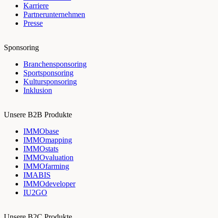
Karriere
Partnerunternehmen
Presse
Sponsoring
Branchensponsoring
Sportsponsoring
Kultursponsoring
Inklusion
Unsere B2B Produkte
IMMObase
IMMOmapping
IMMOstats
IMMOvaluation
IMMOfarming
IMABIS
IMMOdeveloper
IU2GO
Unsere B2C Produkte