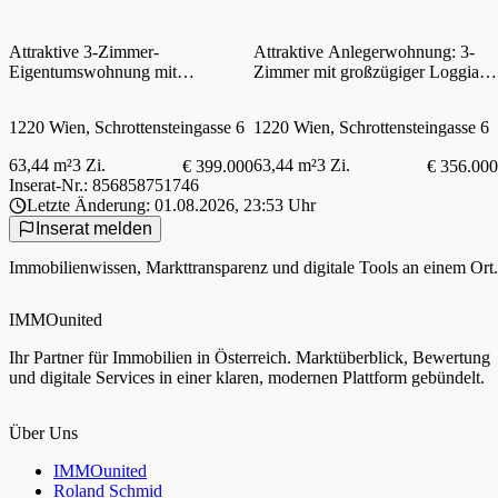
Attraktive 3-Zimmer-
Attraktive Anlegerwohnung: 3-
Eigentumswohnung mit
Zimmer mit großzügiger Loggia in
großzügiger Loggia in Ruhelage
Ruhelage nahe Kagraner Platz!
nahe Kagraner Platz!
1220 Wien, Schrottensteingasse 6
1220 Wien, Schrottensteingasse 6
PROVISIONSFREI!
63,44 m²
3 Zi.
63,44 m²
3 Zi.
€ 399.000
€ 356.000
Inserat-Nr.: 856858751746
Letzte Änderung: 01.08.2026, 23:53 Uhr
Inserat melden
Immobilienwissen, Markttransparenz und digitale Tools an einem Ort.
IMMOunited
Ihr Partner für Immobilien in Österreich. Marktüberblick, Bewertung
und digitale Services in einer klaren, modernen Plattform gebündelt.
Über Uns
IMMOunited
Roland Schmid