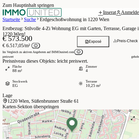
Zum Hauptinhalt springen
Inserat
Anmelde
Grundriss
 / 8
Startseite
Suche
Erdgeschoßwohnung in 1220 Wien
Erstbezug: Stilvolle 4-Zi Wohnung EG mit Garten, Terrasse, Garage 
1220 Wien!
€ 573.500
Preis-Check
Exposé
€ 6.517,05/m²
Im Vergleich zu aktiven Angeboten auf IMMOunited.com
preiswert
gehob
Preisniveau dieses Objekts: leicht preiswert.
Fläche
Zimmer
88 m²
4
Stockwerk
Terrasse
EG
10,25 m²
Lage
1220 Wien, Süßenbrunner Straße 61
Karten-Sektion überspringen