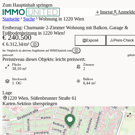
Zum Hauptinhalt springen
Inserat
Anmelde
Grundriss
 / 10
Startseite
Suche
Wohnung in 1220 Wien
Erstbezug: Charmante 2-Zimmer Wohnung mit Balkon, Garage &
Fußbodenheizung in 1220 Wien!
€ 240.500
Exposé
Preis-Check
€ 6.312,34/m²
Im Vergleich zu aktiven Angeboten auf IMMOunited.com
preiswert
gehob
Preisniveau dieses Objekts: leicht preiswert.
Fläche
Zimmer
38,10 m²
2
Stockwerk
Balkon
1. OG
6,44 m²
Lage
1220 Wien, Süßenbrunner Straße 61
Karten-Sektion überspringen