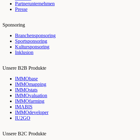
Partnerunternehmen
Presse
Sponsoring
Branchensponsoring
Sportsponsoring
Kultursponsoring
Inklusion
Unsere B2B Produkte
IMMObase
IMMOmapping
IMMOstats
IMMOvaluation
IMMOfarming
IMABIS
IMMOdeveloper
IU2GO
Unsere B2C Produkte