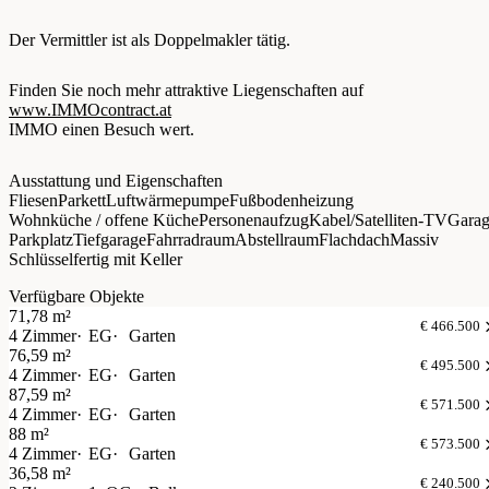
Der Vermittler ist als Doppelmakler tätig.
Finden Sie noch mehr attraktive Liegenschaften auf
www.IMMOcontract.at
IMMO einen Besuch wert.
Ausstattung und Eigenschaften
Fliesen
Parkett
Luftwärmepumpe
Fußbodenheizung
Wohnküche / offene Küche
Personenaufzug
Kabel/Satelliten-TV
Gara
Parkplatz
Tiefgarage
Fahrradraum
Abstellraum
Flachdach
Massiv
Schlüsselfertig mit Keller
Verfügbare Objekte
71,78 m²
€ 466.500
4 Zimmer
EG
Garten
76,59 m²
€ 495.500
4 Zimmer
EG
Garten
87,59 m²
€ 571.500
4 Zimmer
EG
Garten
88 m²
€ 573.500
4 Zimmer
EG
Garten
36,58 m²
€ 240.500