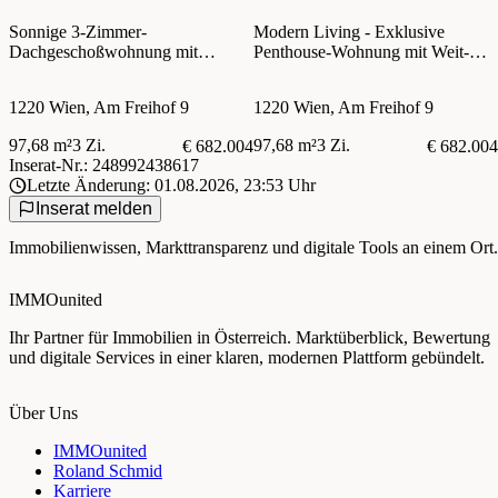
Sonnige 3-Zimmer-
Modern Living - Exklusive
Dachgeschoßwohnung mit
Penthouse-Wohnung mit Weit-
Dachterrasse und Whirlpool!
und Grünblick - Ruhelage
1220 Wien, Am Freihof 9
1220 Wien, Am Freihof 9
97,68 m²
3 Zi.
97,68 m²
3 Zi.
€ 682.004
€ 682.004
Inserat-Nr.: 248992438617
Letzte Änderung: 01.08.2026, 23:53 Uhr
Inserat melden
Immobilienwissen, Markttransparenz und digitale Tools an einem Ort.
IMMOunited
Ihr Partner für Immobilien in Österreich. Marktüberblick, Bewertung
und digitale Services in einer klaren, modernen Plattform gebündelt.
Über Uns
IMMOunited
Roland Schmid
Karriere