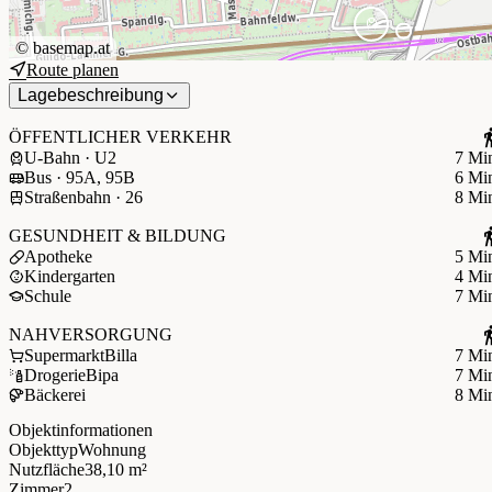
©
basemap.at
Route planen
Lagebeschreibung
ÖFFENTLICHER VERKEHR
U-Bahn · U2
7 Mi
Bus · 95A, 95B
6 Mi
Straßenbahn · 26
8 Mi
GESUNDHEIT & BILDUNG
Apotheke
5 Mi
Kindergarten
4 Mi
Schule
7 Mi
NAHVERSORGUNG
Supermarkt
Billa
7 Mi
Drogerie
Bipa
7 Mi
Bäckerei
8 Mi
Objektinformationen
Objekttyp
Wohnung
Nutzfläche
38,10 m²
Zimmer
2