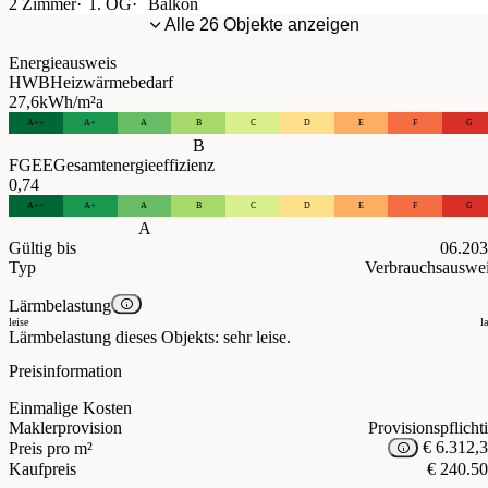
2 Zimmer
1. OG
Balkon
Alle 26 Objekte anzeigen
Energieausweis
HWB
Heizwärmebedarf
27,6
kWh/m²a
A++
A+
A
B
C
D
E
F
G
B
FGEE
Gesamtenergieeffizienz
0,74
A++
A+
A
B
C
D
E
F
G
A
Gültig bis
06.20
Typ
Verbrauchsauswe
Lärmbelastung
leise
l
Lärmbelastung dieses Objekts: sehr leise.
Preisinformation
Einmalige Kosten
Maklerprovision
Provisionspflicht
€ 6.312,
Preis pro m²
Kaufpreis
€ 240.5