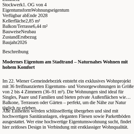
Stockwerk
1. OG
von 4
Eigentumsform
Wohnungseigentum
Verfügbar ab
Ende 2028
Kellerfläche
2,85 m²
Balkon/Terrasse
6,44 m²
Bauweise
Neubau
Zustand
Erstbezug
Baujahr
2026
Beschreibung
Modernes Eigentum am Stadtrand – Naturnahes Wohnen mit
hohem Komfort
Im 22. Wiener Gemeindebezirk entsteht ein exklusives Wohnprojekt
mit 36 freifinanzierten Eigentums- und Vorsorgewohnungen in Größ
von 2 bis 4 Zimmern (36–91 m²). Die Wohnungen sind ideal für
Singles, Paare und Familien und bieten private Außenflächen wie
Balkone, Terrassen oder Gärten – perfekt, um die Nähe zur Natur
täglich zu erleben.
Alle Einheiten werden schlüsselfertig übergeben und sind mit
hochwertigen Sanitäranlagen, eleganten Fliesen sowie Parkettböden
ausgestattet. Wer eine hochwertige Eigentumswohnung sucht, findet
hier zeitloses Design in Verbindung mit erstklassiger Wohnqualität.