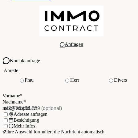
Anfragen
Kontaktanfrage
Ihre Kontaktdaten
Anrede
Frau
Herr
Divers
Vorname
*
(Pflichtfeld)
Nachname
*
(Pflichtfeld)
Vorname
*
E-Mail
*
(Pflichtfeld)
Nachname
*
Telefon
(optional)
max@beispiel.at
*
Ich möchte:
Adresse anfragen
Besichtigung
Mehr Infos
Ihre Auswahl formuliert die Nachricht automatisch