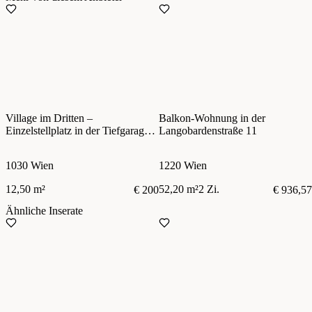
Village im Dritten –
Balkon-Wohnung in der
Einzelstellplatz in der Tiefgarage –
Langobardenstraße 11
zentral im 3. Bezirk
1030 Wien
1220 Wien
12,50 m²
52,20 m²
2 Zi.
€ 200
€ 936,57
Ähnliche Inserate