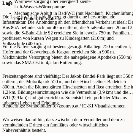
Wärmeversorgung über energieeffiziente
Lage
Luft‑Wasser‑Wärmepumpe
Mechanische Abluft in Bad/WC (mit Nachlauf); Küchenlüftun
Die Lage im 22. Bezirk überzeugt durch eine hervorragende
über Umluft‑Dunstabzug
Infrastruktur. Die Anbindung an den öffentlichen Verkehr ist ideal: D
Bus 86A befindet sich nur 40 m entfernt, die Straßenbahnen 26 und 2
sowie die S-Bahn-Linie S2 erreichen Sie in jeweils 750 m. Familien
profitieren von kurzen Wegen zu Kindergarten (210 m) und
Volksschule (400 m).
Für die Nahversorgung ist bestens gesorgt: Billa liegt 750 m entfernt,
Hofer und der Gewerbepark Kagran erreichen Sie in 900 m.
Medizinische Versorgung bieten die nahegelegene Apotheke (550 m)
sowie das SMZ-Ost in 4,2 km Entfernung.
Freizeitangebote sind vielfältig: Der Jakob-Bindel-Park liegt nur 350 
entfernt, der Motorikpark 550 m, und der Hirschstettner Badeteich
800 m. Auch die Blumengärten Hirschstetten und Ikea erreichen Sie i
1,2 km. Bildungseinrichtungen wie die Vetmeduni (3,9 km) und die
WU (9,9 km) sind gut erreichbar. So entsteht ein perfekter Mix aus
urbanem Leben und Erholung.
Renderings: Symbolbilder (c) zoomvp.at / IC-KI Visualisierungen
Wir weisen darauf hin, dass zwischen dem Vermittler und dem zu
vermittelnden Dritten ein familiäres oder wirtschaftliches
Naheverhältnis besteht.