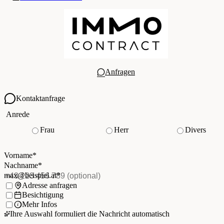
Anfragen
Kontaktanfrage
Ihre Kontaktdaten
Anrede
Frau
Herr
Divers
Vorname
*
(Pflichtfeld)
Nachname
*
(Pflichtfeld)
Vorname
*
E-Mail
*
(Pflichtfeld)
Nachname
*
Telefon
(optional)
max@beispiel.at
*
Ich möchte:
Adresse anfragen
Besichtigung
Mehr Infos
Ihre Auswahl formuliert die Nachricht automatisch