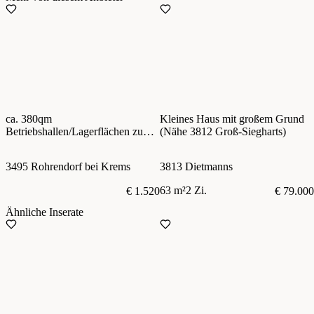
ca. 380qm
Kleines Haus mit großem Grund
Betriebshallen/Lagerflächen zu
(Nähe 3812 Groß-Siegharts)
vermieten! Nähe Krems,
Anbindung S33, B17, S5
3495 Rohrendorf bei Krems
3813 Dietmanns
63 m²
2 Zi.
€ 1.520
€ 79.000
Ähnliche Inserate