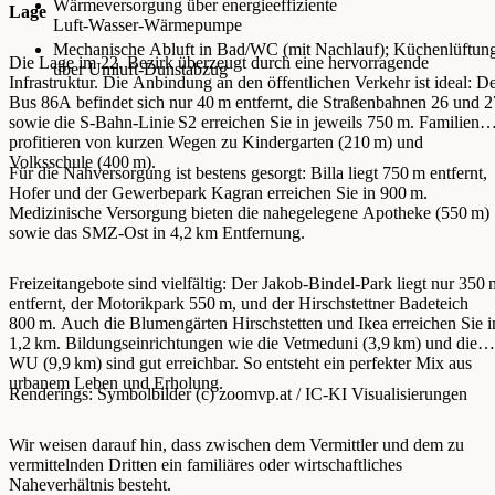
Wärmeversorgung über energieeffiziente
Lage
Luft‑Wasser‑Wärmepumpe
Mechanische Abluft in Bad/WC (mit Nachlauf); Küchenlüftun
Die Lage im 22. Bezirk überzeugt durch eine hervorragende
über Umluft‑Dunstabzug
Infrastruktur. Die Anbindung an den öffentlichen Verkehr ist ideal: D
Bus 86A befindet sich nur 40 m entfernt, die Straßenbahnen 26 und 2
sowie die S-Bahn-Linie S2 erreichen Sie in jeweils 750 m. Familien
profitieren von kurzen Wegen zu Kindergarten (210 m) und
Volksschule (400 m).
Für die Nahversorgung ist bestens gesorgt: Billa liegt 750 m entfernt,
Hofer und der Gewerbepark Kagran erreichen Sie in 900 m.
Medizinische Versorgung bieten die nahegelegene Apotheke (550 m)
sowie das SMZ-Ost in 4,2 km Entfernung.
Freizeitangebote sind vielfältig: Der Jakob-Bindel-Park liegt nur 350 
entfernt, der Motorikpark 550 m, und der Hirschstettner Badeteich
800 m. Auch die Blumengärten Hirschstetten und Ikea erreichen Sie i
1,2 km. Bildungseinrichtungen wie die Vetmeduni (3,9 km) und die
WU (9,9 km) sind gut erreichbar. So entsteht ein perfekter Mix aus
urbanem Leben und Erholung.
Renderings: Symbolbilder (c) zoomvp.at / IC-KI Visualisierungen
Wir weisen darauf hin, dass zwischen dem Vermittler und dem zu
vermittelnden Dritten ein familiäres oder wirtschaftliches
Naheverhältnis besteht.