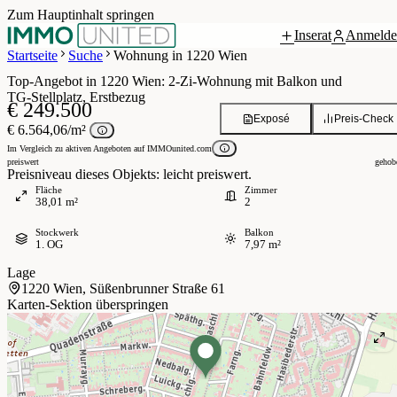
Zum Hauptinhalt springen
Inserat
Anmelde
Grundriss
0 / 10
Startseite
Suche
Wohnung in 1220 Wien
Top‑Angebot in 1220 Wien: 2‑Zi‑Wohnung mit Balkon und
TG‑Stellplatz, Erstbezug
€ 249.500
Exposé
Preis-Check
€ 6.564,06/m²
Im Vergleich zu aktiven Angeboten auf IMMOunited.com
preiswert
gehob
Preisniveau dieses Objekts: leicht preiswert.
Fläche
Zimmer
38,01 m²
2
Stockwerk
Balkon
1. OG
7,97 m²
Lage
1220 Wien, Süßenbrunner Straße 61
Karten-Sektion überspringen