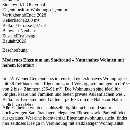
Stockwerk
1. OG
von 4
Eigentumsform
Wohnungseigentum
Verfügbar ab
Ende 2028
Kellerfläche
2,80 m²
Balkon/Terrasse
7,97 m²
Bauweise
Neubau
Zustand
Erstbezug
Baujahr
2026
Beschreibung
Modernes Eigentum am Stadtrand – Naturnahes Wohnen mit
hohem Komfort
Im 22. Wiener Gemeindebezirk entsteht ein exklusives Wohnprojekt
mit 36 freifinanzierten Eigentums- und Vorsorgewohnungen in Größ
von 2 bis 4 Zimmern (36–91 m²). Die Wohnungen sind ideal für
Singles, Paare und Familien und bieten private Außenflächen wie
Balkone, Terrassen oder Gärten – perfekt, um die Nähe zur Natur
täglich zu erleben.
Alle Einheiten werden schlüsselfertig übergeben und sind mit
hochwertigen Sanitäranlagen, eleganten Fliesen sowie Parkettböden
ausgestattet. Wer eine hochwertige Eigentumswohnung sucht, findet
hier zeitloses Design in Verbindung mit erstklassiger Wohnqualität.