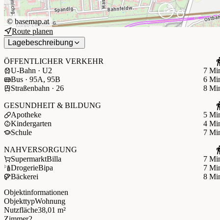
©
basemap.at
Route planen
Lagebeschreibung
ÖFFENTLICHER VERKEHR
U-Bahn · U2
7 Mi
Bus · 95A, 95B
6 Mi
Straßenbahn · 26
8 Mi
GESUNDHEIT & BILDUNG
Apotheke
5 Mi
Kindergarten
4 Mi
Schule
7 Mi
NAHVERSORGUNG
Supermarkt
Billa
7 Mi
Drogerie
Bipa
7 Mi
Bäckerei
8 Mi
Objektinformationen
Objekttyp
Wohnung
Nutzfläche
38,01 m²
Zimmer
2