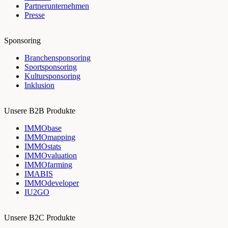
Partnerunternehmen
Presse
Sponsoring
Branchensponsoring
Sportsponsoring
Kultursponsoring
Inklusion
Unsere B2B Produkte
IMMObase
IMMOmapping
IMMOstats
IMMOvaluation
IMMOfarming
IMABIS
IMMOdeveloper
IU2GO
Unsere B2C Produkte