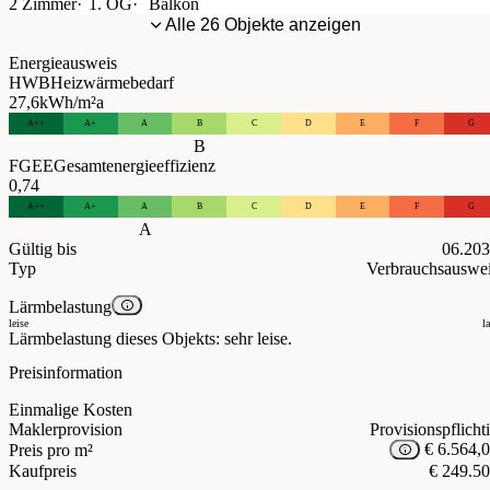
2 Zimmer
1. OG
Balkon
Alle 26 Objekte anzeigen
Energieausweis
HWB
Heizwärmebedarf
27,6
kWh/m²a
A++
A+
A
B
C
D
E
F
G
B
FGEE
Gesamtenergieeffizienz
0,74
A++
A+
A
B
C
D
E
F
G
A
Gültig bis
06.20
Typ
Verbrauchsauswe
Lärmbelastung
leise
l
Lärmbelastung dieses Objekts: sehr leise.
Preisinformation
Einmalige Kosten
Maklerprovision
Provisionspflicht
€ 6.564,
Preis pro m²
Kaufpreis
€ 249.5