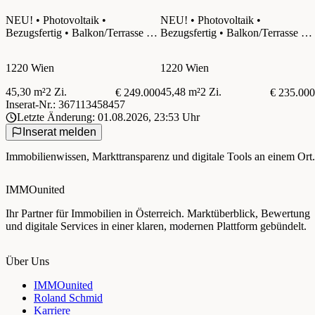
NEU! • Photovoltaik •
NEU! • Photovoltaik •
Bezugsfertig • Balkon/Terrasse •
Bezugsfertig • Balkon/Terrasse •
1220 Wien
1220 Wien
1220 Wien
1220 Wien
45,30 m²
2 Zi.
45,48 m²
2 Zi.
€ 249.000
€ 235.000
Inserat-Nr.: 367113458457
Letzte Änderung: 01.08.2026, 23:53 Uhr
Inserat melden
Immobilienwissen, Markttransparenz und digitale Tools an einem Ort.
IMMOunited
Ihr Partner für Immobilien in Österreich. Marktüberblick, Bewertung
und digitale Services in einer klaren, modernen Plattform gebündelt.
Über Uns
IMMOunited
Roland Schmid
Karriere