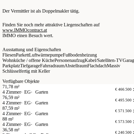
Der Vermittler ist als Doppelmakler tätig.
Finden Sie noch mehr attraktive Liegenschaften auf
www.IMMOcontract.at
IMMO einen Besuch wert.
Ausstattung und Eigenschaften
Fliesen
Parkett
Luftwärmepumpe
Fußbodenheizung
Wohnküche / offene Küche
Personenaufzug
Kabel/Satelliten-TV
Gara
Parkplatz
Tiefgarage
Fahrradraum
Abstellraum
Flachdach
Massiv
Schlüsselfertig mit Keller
Verfügbare Objekte
71,78 m²
€ 466.500
4 Zimmer
EG
Garten
76,59 m²
€ 495.500
4 Zimmer
EG
Garten
87,59 m²
€ 571.500
4 Zimmer
EG
Garten
88 m²
€ 573.500
4 Zimmer
EG
Garten
36,58 m²
€ 240.500