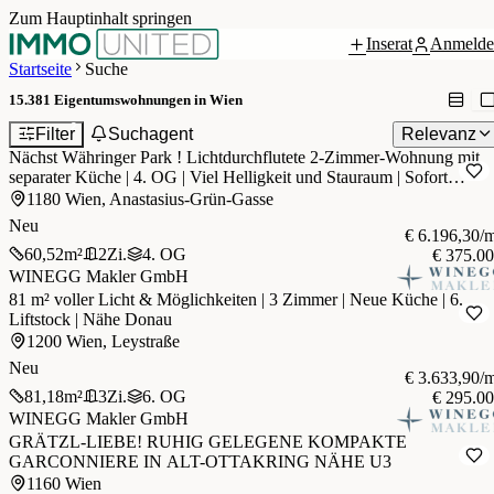
Zum Hauptinhalt springen
Inserat
Anmelde
Startseite
Suche
15.381
Eigentumswohnungen in Wien
2
Filter
Suchagent
Relevanz
Nächst Währinger Park ! Lichtdurchflutete 2-Zimmer-Wohnung mit
separater Küche | 4. OG | Viel Helligkeit und Stauraum | Sofort
bezugsbereit
1180 Wien, Anastasius-Grün-Gasse
Neu
€ 6.196,30/
60,52
m²
2
Zi.
4. OG
€ 375.0
WINEGG Makler GmbH
81 m² voller Licht & Möglichkeiten | 3 Zimmer | Neue Küche | 6.
Liftstock | Nähe Donau
1200 Wien, Leystraße
Neu
€ 3.633,90/
81,18
m²
3
Zi.
6. OG
€ 295.0
WINEGG Makler GmbH
GRÄTZL-LIEBE! RUHIG GELEGENE KOMPAKTE
GARCONNIERE IN ALT-OTTAKRING NÄHE U3
1160 Wien