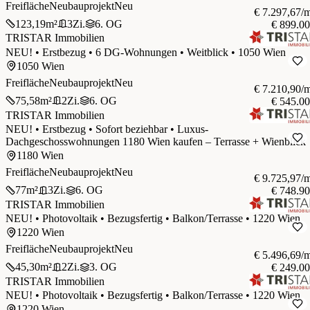
Freifläche
Neubauprojekt
Neu
€ 7.297,67/
123,19
m²
3
Zi.
6. OG
€ 899.0
TRISTAR Immobilien
NEU! • Erstbezug • 6 DG-Wohnungen • Weitblick • 1050 Wien
1050 Wien
Freifläche
Neubauprojekt
Neu
€ 7.210,90/
75,58
m²
2
Zi.
6. OG
€ 545.0
TRISTAR Immobilien
NEU! • Erstbezug • Sofort beziehbar • Luxus-
Dachgeschosswohnungen 1180 Wien kaufen – Terrasse + Wienblick
1180 Wien
Freifläche
Neubauprojekt
Neu
€ 9.725,97/
77
m²
3
Zi.
6. OG
€ 748.9
TRISTAR Immobilien
NEU! • Photovoltaik • Bezugsfertig • Balkon/Terrasse • 1220 Wien
1220 Wien
Freifläche
Neubauprojekt
Neu
€ 5.496,69/
45,30
m²
2
Zi.
3. OG
€ 249.0
TRISTAR Immobilien
NEU! • Photovoltaik • Bezugsfertig • Balkon/Terrasse • 1220 Wien
1220 Wien