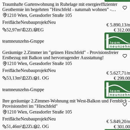
Traumhafte Gartenwohnung in Ruhelage mit energieeffizienter
Geothermie im begehrten "Hirschfeld - naturnah wohnen" -
Provisionsfrei
1210 Wien, Gerasdorfer Straße 105
Freifläche
Neubauprojekt
Neu
€ 5.890,13/
52,97
m²
2
Zi.
EG
€ 312.0
teamneunzehn-Gruppe
Geräumige 2.Zimmer im "grünen Hirschfeld" - Provisionsfreier
Erstbezug mit Balkon und hervorragender Ausstattung!
1210 Wien, Gerasdorfer Straße 105
Freifläche
Neubauprojekt
Neu
€ 5.627,71/
53,13
m²
2
Zi.
1. OG
€ 299.0
teamneunzehn-Gruppe
Ihre geräumige 2.Zimmer-Wohnung mit West-Balkon und Fernblick -
Provisionsfrei im "Hirschfeld"
1210 Wien, Gerasdorfer Straße 105
Freifläche
Neubauprojekt
Neu
€ 5.849,20/
51,46
m²
2
Zi.
2. OG
€ 301.0