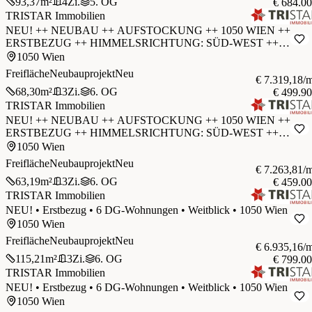
93,37
m²
4
Zi.
5. OG
€ 684.0
TRISTAR Immobilien
NEU! ++ NEUBAU ++ AUFSTOCKUNG ++ 1050 WIEN ++
ERSTBEZUG ++ HIMMELSRICHTUNG: SÜD-WEST ++
BARRIEREFREI ++ 8-PERSONEN-AUFZUG ++
1050 Wien
Freifläche
Neubauprojekt
Neu
€ 7.319,18/
68,30
m²
3
Zi.
6. OG
€ 499.9
TRISTAR Immobilien
NEU! ++ NEUBAU ++ AUFSTOCKUNG ++ 1050 WIEN ++
ERSTBEZUG ++ HIMMELSRICHTUNG: SÜD-WEST ++
BARRIEREFREI ++ 8-PERSONEN-AUFZUG ++
1050 Wien
Freifläche
Neubauprojekt
Neu
€ 7.263,81/
63,19
m²
3
Zi.
6. OG
€ 459.0
TRISTAR Immobilien
NEU! • Erstbezug • 6 DG-Wohnungen • Weitblick • 1050 Wien
1050 Wien
Freifläche
Neubauprojekt
Neu
€ 6.935,16/
115,21
m²
3
Zi.
6. OG
€ 799.0
TRISTAR Immobilien
NEU! • Erstbezug • 6 DG-Wohnungen • Weitblick • 1050 Wien
1050 Wien