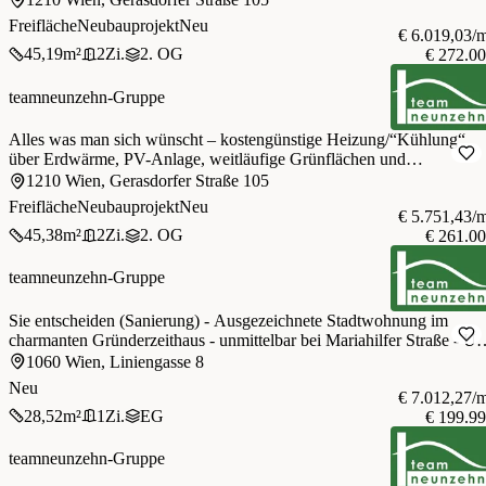
Freifläche
Neubauprojekt
Neu
€ 6.019,03/
45,19
m²
2
Zi.
2. OG
€ 272.0
teamneunzehn-Gruppe
Alles was man sich wünscht – kostengünstige Heizung/“Kühlung“
über Erdwärme, PV-Anlage, weitläufige Grünflächen und
provisionsfrei!
1210 Wien, Gerasdorfer Straße 105
Freifläche
Neubauprojekt
Neu
€ 5.751,43/
45,38
m²
2
Zi.
2. OG
€ 261.0
teamneunzehn-Gruppe
Sie entscheiden (Sanierung) - Ausgezeichnete Stadtwohnung im
charmanten Gründerzeithaus - unmittelbar bei Mariahilfer Straße - U-
Bahn U3
1060 Wien, Liniengasse 8
Neu
€ 7.012,27/
28,52
m²
1
Zi.
EG
€ 199.9
teamneunzehn-Gruppe