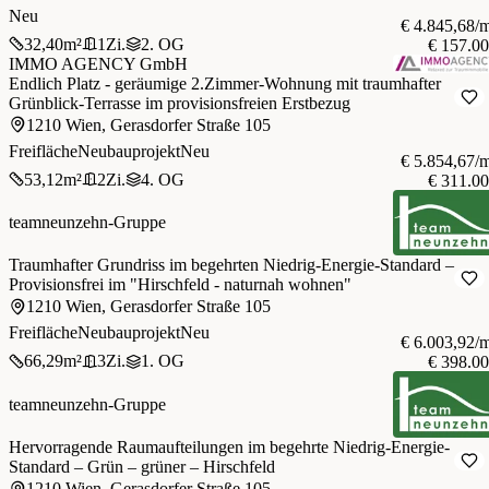
Neu
€ 4.845,68/
32,40
m²
1
Zi.
2. OG
€ 157.0
IMMO AGENCY GmbH
Endlich Platz - geräumige 2.Zimmer-Wohnung mit traumhafter
Grünblick-Terrasse im provisionsfreien Erstbezug
1210 Wien, Gerasdorfer Straße 105
Freifläche
Neubauprojekt
Neu
€ 5.854,67/
53,12
m²
2
Zi.
4. OG
€ 311.0
teamneunzehn-Gruppe
Traumhafter Grundriss im begehrten Niedrig-Energie-Standard –
Provisionsfrei im "Hirschfeld - naturnah wohnen"
1210 Wien, Gerasdorfer Straße 105
Freifläche
Neubauprojekt
Neu
€ 6.003,92/
66,29
m²
3
Zi.
1. OG
€ 398.0
teamneunzehn-Gruppe
Hervorragende Raumaufteilungen im begehrte Niedrig-Energie-
Standard – Grün – grüner – Hirschfeld
1210 Wien, Gerasdorfer Straße 105