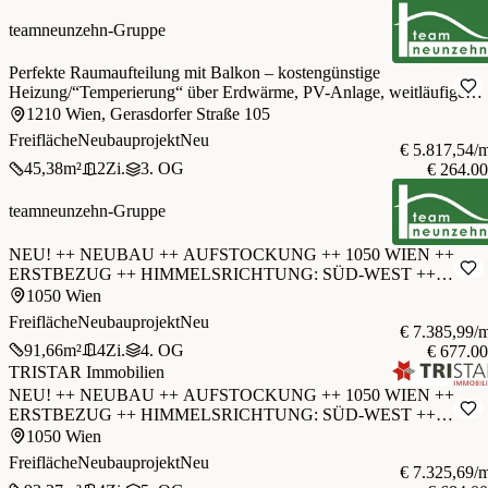
teamneunzehn-Gruppe
Perfekte Raumaufteilung mit Balkon – kostengünstige
Heizung/“Temperierung“ über Erdwärme, PV-Anlage, weitläufige
Grünflächen
1210 Wien, Gerasdorfer Straße 105
Freifläche
Neubauprojekt
Neu
€ 5.817,54/
45,38
m²
2
Zi.
3. OG
€ 264.0
teamneunzehn-Gruppe
NEU! ++ NEUBAU ++ AUFSTOCKUNG ++ 1050 WIEN ++
ERSTBEZUG ++ HIMMELSRICHTUNG: SÜD-WEST ++
BARRIEREFREI ++ 8-PERSONEN-AUFZUG ++
1050 Wien
Freifläche
Neubauprojekt
Neu
€ 7.385,99/
91,66
m²
4
Zi.
4. OG
€ 677.0
TRISTAR Immobilien
NEU! ++ NEUBAU ++ AUFSTOCKUNG ++ 1050 WIEN ++
ERSTBEZUG ++ HIMMELSRICHTUNG: SÜD-WEST ++
BARRIEREFREI ++ 8-PERSONEN-AUFZUG ++
1050 Wien
Freifläche
Neubauprojekt
Neu
€ 7.325,69/