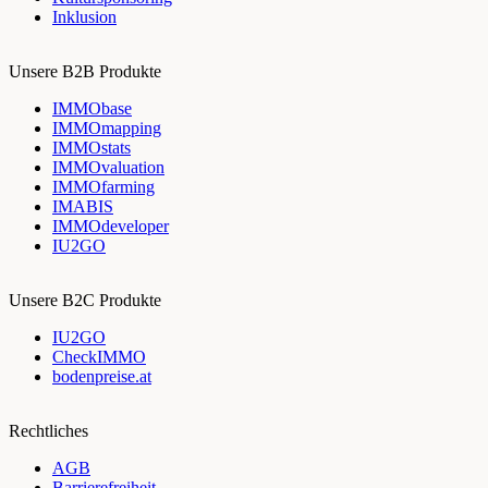
Inklusion
Unsere B2B Produkte
IMMObase
IMMOmapping
IMMOstats
IMMOvaluation
IMMOfarming
IMABIS
IMMOdeveloper
IU2GO
Unsere B2C Produkte
IU2GO
CheckIMMO
bodenpreise.at
Rechtliches
AGB
Barrierefreiheit