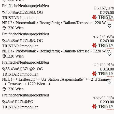
Freifläche
Neubauprojekt
Neu
€ 5.167,11/
45,48
m²
2
Zi.
3. OG
€ 235.0
TRISTAR Immobilien
NEU! • Photovoltaik • Bezugsfertig • Balkon/Terrasse • 1220 Wien
1220 Wien
Freifläche
Neubauprojekt
Neu
€ 5.474,93/
45,48
m²
2
Zi.
3. OG
€ 249.0
TRISTAR Immobilien
NEU! • Photovoltaik • Bezugsfertig • Balkon/Terrasse • 1220 Wien
1220 Wien
Freifläche
Neubauprojekt
Neu
€ 5.755,01/
55,43
m²
3
Zi.
2. OG
€ 319.0
TRISTAR Immobilien
NEU! ++ Erstbezug ++ U2-Station „Aspernstraße“ ++ 2–3 Zimmer
++ Terrasse ++ 1220 Wien ++
1220 Wien
Freifläche
Neubauprojekt
Neu
€ 6.644,44/
45
m²
2
Zi.
EG
€ 299.0
TRISTAR Immobilien