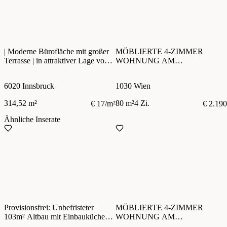
| Moderne Bürofläche mit großer
MÖBLIERTE 4-ZIMMER
Terrasse | in attraktiver Lage von
WOHNUNG AM
Innsbruck
SCHWEIZERGARTEN | WG-
GEEIGNET | AB SOFORT
6020 Innsbruck
1030 Wien
314,52 m²
80 m²
4 Zi.
€ 17/m²
€ 2.190
Ähnliche Inserate
Provisionsfrei: Unbefristeter
MÖBLIERTE 4-ZIMMER
103m² Altbau mit Einbauküche
WOHNUNG AM
und Balkon - 1030 Wien
SCHWEIZERGARTEN | WG-