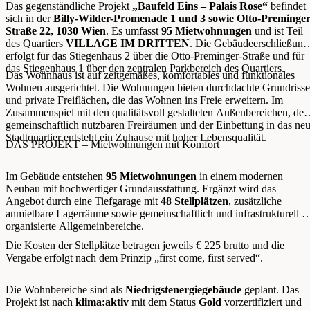
Das gegenständliche Projekt
„Baufeld Eins – Palais Rose“
befindet
sich in der
Billy-Wilder-Promenade 1 und 3 sowie Otto-Preminger
Straße 22, 1030 Wien
. Es umfasst
95 Mietwohnungen
und ist Teil
des Quartiers
VILLAGE IM DRITTEN
. Die Gebäudeerschließung
erfolgt für das Stiegenhaus 2 über die Otto-Preminger-Straße und für
das Stiegenhaus 1 über den zentralen Parkbereich des Quartiers.
Das Wohnhaus ist auf zeitgemäßes, komfortables und funktionales
Wohnen ausgerichtet. Die Wohnungen bieten durchdachte Grundrisse
und private Freiflächen, die das Wohnen ins Freie erweitern. Im
Zusammenspiel mit den qualitätsvoll gestalteten Außenbereichen, den
gemeinschaftlich nutzbaren Freiräumen und der Einbettung in das ne
Stadtquartier entsteht ein Zuhause mit hoher Lebensqualität.
DAS PROJEKT – Mietwohnungen mit Komfort
Im Gebäude entstehen
95 Mietwohnungen
in einem modernen
Neubau mit hochwertiger Grundausstattung. Ergänzt wird das
Angebot durch eine Tiefgarage mit
48 Stellplätzen
, zusätzliche
anmietbare Lagerräume sowie gemeinschaftlich und infrastrukturell g
organisierte Allgemeinbereiche.
Die Kosten der Stellplätze betragen jeweils € 225 brutto und die
Vergabe erfolgt nach dem Prinzip „first come, first served“.
Die Wohnbereiche sind als
Niedrigstenergiegebäude
geplant. Das
Projekt ist nach
klima:aktiv
mit dem Status
Gold
vorzertifiziert und