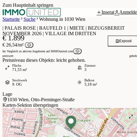
Zum Hauptinhalt springen
Inserat
Anmelde
Grundriss
 / 5
Startseite
Suche
Wohnung in 1030 Wien
| PALAIS ROSE | BAUFELD 1 | MIETE | BEZUGSBEREIT
NOVEMBER 2026 | VILLAGE IM DRITTEN
€ 1.899
Exposé
€ 26,54/m²
Im Vergleich zu aktiven Angeboten auf IMMOunited.com
preiswert
gehob
Preisniveau dieses Objekts: leicht gehoben.
Fläche
Zimmer
71,55 m²
3
Stockwerk
Balkon
9. OG
5,18 m²
Lage
1030 Wien, Otto-Preminger-Straße
Karten-Sektion überspringen