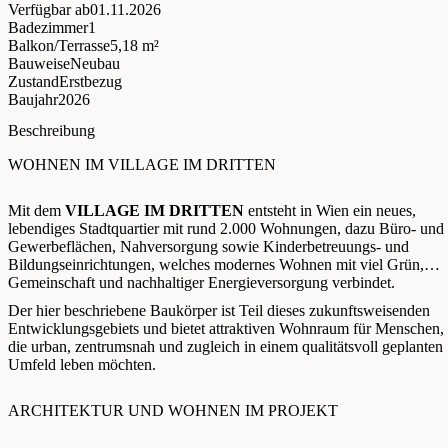
Verfügbar ab
01.11.2026
Badezimmer
1
Balkon/Terrasse
5,18 m²
Bauweise
Neubau
Zustand
Erstbezug
Baujahr
2026
Beschreibung
WOHNEN IM VILLAGE IM DRITTEN
Mit dem
VILLAGE IM DRITTEN
entsteht in Wien ein neues,
lebendiges Stadtquartier mit rund 2.000 Wohnungen, dazu Büro- und
Gewerbeflächen, Nahversorgung sowie Kinderbetreuungs- und
Bildungseinrichtungen, welches modernes Wohnen mit viel Grün,
Gemeinschaft und nachhaltiger Energieversorgung verbindet.
Der hier beschriebene Baukörper ist Teil dieses zukunftsweisenden
Entwicklungsgebiets und bietet attraktiven Wohnraum für Menschen,
die urban, zentrumsnah und zugleich in einem qualitätsvoll geplanten
Umfeld leben möchten.
ARCHITEKTUR UND WOHNEN IM PROJEKT