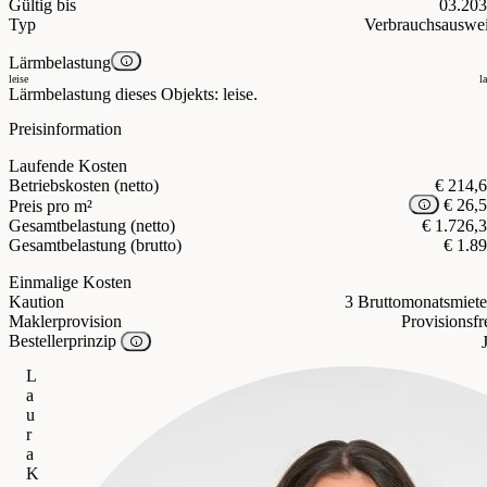
Gültig bis
03.20
Typ
Verbrauchsauswe
Lärmbelastung
leise
l
Lärmbelastung dieses Objekts: leise.
Preisinformation
Laufende Kosten
Betriebskosten (netto)
€ 214,
€ 26,
Preis pro m²
Gesamtbelastung (netto)
€ 1.726,
Gesamtbelastung (brutto)
€ 1.8
Einmalige Kosten
Kaution
3 Bruttomonatsmiet
Maklerprovision
Provisionsfr
Bestellerprinzip
L
a
u
r
a
K