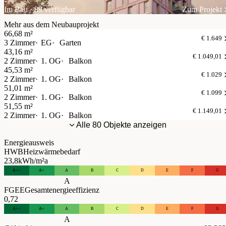
Im Bau · 89 verfügbar
Zum Projekt
Mehr aus dem Neubauprojekt
66,68 m²
€ 1.649
3 Zimmer
EG
Garten
43,16 m²
€ 1.049,01
2 Zimmer
1. OG
Balkon
45,53 m²
€ 1.029
2 Zimmer
1. OG
Balkon
51,01 m²
€ 1.099
2 Zimmer
1. OG
Balkon
51,55 m²
€ 1.149,01
2 Zimmer
1. OG
Balkon
Alle 80 Objekte anzeigen
Energieausweis
HWB
Heizwärmebedarf
23,8
kWh/m²a
A++
A+
A
B
C
D
E
F
G
A
FGEE
Gesamtenergieeffizienz
0,72
A++
A+
A
B
C
D
E
F
G
A