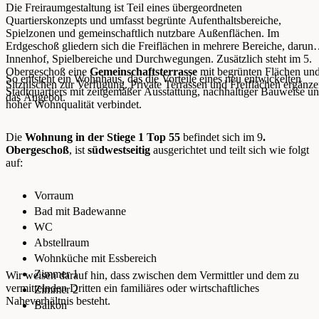
Die Freiraumgestaltung ist Teil eines übergeordneten
Quartierskonzepts und umfasst begrünte Aufenthaltsbereiche,
Spielzonen und gemeinschaftlich nutzbare Außenflächen. Im
Erdgeschoß gliedern sich die Freiflächen in mehrere Bereiche, darunt
Innenhof, Spielbereiche und Durchwegungen. Zusätzlich steht im 5.
Obergeschoß eine
Gemeinschaftsterrasse
mit begrünten Flächen un
So entsteht ein Wohnhaus, das die Vorteile eines neu entwickelten
Sitznischen zur Verfügung. Private Terrassen und Freiflächen ergänz
Stadtquartiers mit zeitgemäßer Ausstattung, nachhaltiger Bauweise u
das Angebot.
hoher Wohnqualität verbindet.
Die
Wohnung in der Stiege 1 Top 55
befindet sich im 9
.
Obergeschoß
, ist
südwestseitig
ausgerichtet und teilt sich wie folgt
auf:
Vorraum
Bad mit Badewanne
WC
Abstellraum
Wohnküche mit Essbereich
Zimmer 1
Wir weisen darauf hin, dass zwischen dem Vermittler und dem zu
vermittelnden Dritten ein familiäres oder wirtschaftliches
Zimmer 2
Naheverhältnis besteht.
Balkon