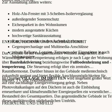
Zur Ausstattung zählen weiters:
Holz-Alu-Fenster mit 3-Scheiben-Isolierverglasung
außenliegender Sonnenschutz
Eichenparkett in den Wohnräumen
modern ausgestattete Küchen
hochwertige Sanitärausstattung
Rauchwarnmelder in den Aufenthaltsräumen
ENERGIE, TECHNIK UND NACHHALTIGKEIT
Gegensprechanlage und Multimedia-Anschlüsse
private Balkone, Loggien, Terrassen oder Eigengärten je nach
Das Gebäude ist auf energieeffizientes Wohnen ausgerichtet. Die
Wohnungstyp
Wärmeabgabe und Temperierung erfolgen je nach Lage der Wohnun
über
Bauteilaktivierung
beziehungsweise
Fußbodenheizung und -
temperierung
. Die Steuerung erfolgt über ein zentrales
Raumthermostat. Darüber hinaus ist das Gebäude medientechnisch
zukunftsfit geplant und bietet flexible Anschlussmöglichkeiten für
Im Quartier
VILLAGE IM DRITTEN
wird insgesamt großer Wert
Internet, TV und Telefondienste.
auf eine nachhaltige Energieversorgung gelegt. Neben
Photovoltaikanlagen auf den Dächern ist auch die Einbindung
erneuerbarer und klimafreundlicher Energiequellen ein wesentlicher
Bestandteil des Gesamtquartiers. Das gegenständliche Gebäude ist Tei
dieses qualitätsvollen städtebaulichen Umfelds.
FREIRÄUME UND UMFELD