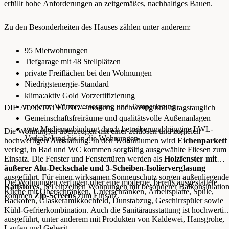
erfüllt hohe Anforderungen an zeitgemäßes, nachhaltiges Bauen.
Zu den Besonderheiten des Hauses zählen unter anderem:
95 Mietwohnungen
Tiefgarage mit 48 Stellplätzen
private Freiflächen bei den Wohnungen
Niedrigstenergie-Standard
klima:aktiv Gold Vorzertifizierung
moderne Wärmeversorgung und Temperierung
DIE AUSSTATTUNG – modern, hochwertig und alltagstauglich
Gemeinschaftsfreiräume und qualitätsvolle Außenanlagen
gute Medienanbindung durch betreiberunabhängige LWL-
Die Wohnungen überzeugen mit einer zeitlosen und zugleich
Verkabelung bis in die Wohnungen
hochwertigen Ausstattung. In den Wohnräumen wird
Eichenparkett
verlegt, in Bad und WC kommen sorgfältig ausgewählte Fliesen zum
Einsatz. Die Fenster und Fenstertüren werden als
Holzfenster mit
äußerer Alu-Deckschale und 3-Scheiben-Isolierverglasung
ausgeführt. Für einen wirksamen Sonnenschutz sorgen außenliegende
Die Wohnungen verfügen über eine moderne, bereits ausgestattete
Raffstores
, bei einzelnen Wohnungen mit besonderer Balkonsituatio
Küche mit Oberschränken, Unterschränken, Arbeitsplatte, Spüle,
kommen
Zip-Screens
zum Einsatz.
Backofen, Glaskeramikkochfeld, Dunstabzug, Geschirrspüler sowie
Kühl-Gefrierkombination. Auch die Sanitärausstattung ist hochwertig
ausgeführt, unter anderem mit Produkten von Kaldewei, Hansgrohe,
Laufen und Geberit.