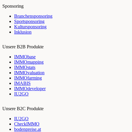
Sponsoring
Branchensponsoring
Sportsponsoring
Kultursponsoring
Inklusion
Unsere B2B Produkte
IMMObase
IMMOmapping
IMMOstats
IMMOvaluation
IMMOfarming
IMABIS
IMMOdeveloper
IU2GO
Unsere B2C Produkte
IU2GO
CheckIMMO
bodenpreise.at