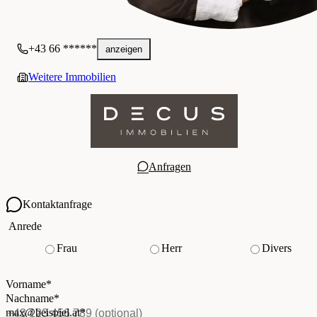
+43 66 ******
anzeigen
Weitere Immobilien
Anfragen
Kontaktanfrage
Ihre Kontaktdaten
Anrede
Frau
Herr
Divers
Vorname
*
(Pflichtfeld)
Nachname
*
(Pflichtfeld)
Vorname
*
E-Mail
*
(Pflichtfeld)
Nachname
*
Telefon
(optional)
max@beispiel.at
*