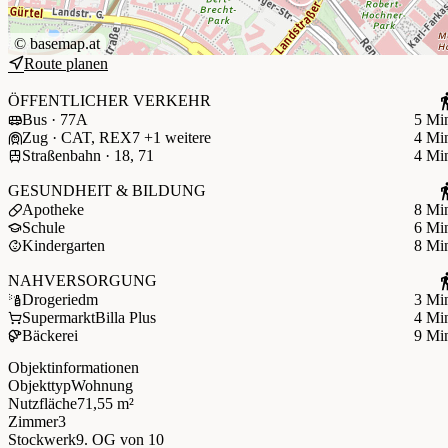
©
basemap.at
Route planen
ÖFFENTLICHER VERKEHR
Bus · 77A
5 Mi
Zug · CAT, REX7 +1 weitere
4 Mi
Straßenbahn · 18, 71
4 Mi
GESUNDHEIT & BILDUNG
Apotheke
8 Mi
Schule
6 Mi
Kindergarten
8 Mi
NAHVERSORGUNG
Drogerie
dm
3 Mi
Supermarkt
Billa Plus
4 Mi
Bäckerei
9 Mi
Objektinformationen
Objekttyp
Wohnung
Nutzfläche
71,55 m²
Zimmer
3
Stockwerk
9. OG
von 10