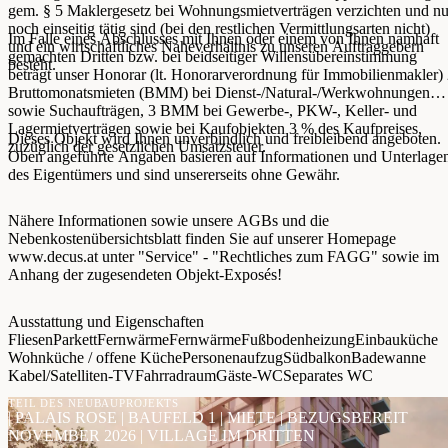
gem. § 5 Maklergesetz bei Wohnungsmietverträgen verzichten und nu
noch einseitig tätig sind (bei den restlichen Vermittlungsarten nicht)
Im Falle eines Abschlusses mit Ihnen oder einem von Ihnen namhaft
und ein wirtschaftliches Naheverhältnis zu unseren Auftraggebern
gemachten Dritten bzw. bei beidseitiger Willensübereinstimmung
besteht.
beträgt unser Honorar (lt. Honorarverordnung für Immobilienmakler)
Bruttomonatsmieten (BMM) bei Dienst-/Natural-/Werkwohnungen
sowie Suchaufträgen, 3 BMM bei Gewerbe-, PKW-, Keller- und
Lagermietverträgen sowie bei Kaufobjekten 3 % des Kaufpreises,
Dieses Objekt wird Ihnen unverbindlich und freibleibend angeboten.
zuzüglich der gesetzlichen Umsatzsteuer.
Oben angeführte Angaben basieren auf Informationen und Unterlage
des Eigentümers und sind unsererseits ohne Gewähr.
Nähere Informationen sowie unsere AGBs und die
Nebenkostenübersichtsblatt finden Sie auf unserer Homepage
www.decus.at unter "Service" - "Rechtliches zum FAGG" sowie im
Anhang der zugesendeten Objekt-Exposés!
Ausstattung und Eigenschaften
Fliesen
Parkett
Fernwärme
Fernwärme
Fußbodenheizung
Einbauküche
Wohnküche / offene Küche
Personenaufzug
Südbalkon
Badewanne
Kabel/Satelliten-TV
Fahrradraum
Gäste-WC
Separates WC
TEIL DES NEUBAUPROJEKTS
| PALAIS ROSE | BAUFELD 1 | MIETE | BEZUGSBEREIT
NOVEMBER 2026 | VILLAGE IM DRITTEN