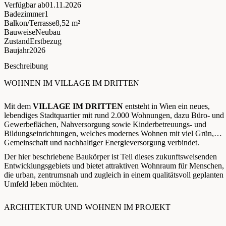
Verfügbar ab
01.11.2026
Badezimmer
1
Balkon/Terrasse
8,52 m²
Bauweise
Neubau
Zustand
Erstbezug
Baujahr
2026
Beschreibung
WOHNEN IM VILLAGE IM DRITTEN
Mit dem
VILLAGE IM DRITTEN
entsteht in Wien ein neues,
lebendiges Stadtquartier mit rund 2.000 Wohnungen, dazu Büro- und
Gewerbeflächen, Nahversorgung sowie Kinderbetreuungs- und
Bildungseinrichtungen, welches modernes Wohnen mit viel Grün,
Gemeinschaft und nachhaltiger Energieversorgung verbindet.
Der hier beschriebene Baukörper ist Teil dieses zukunftsweisenden
Entwicklungsgebiets und bietet attraktiven Wohnraum für Menschen,
die urban, zentrumsnah und zugleich in einem qualitätsvoll geplanten
Umfeld leben möchten.
ARCHITEKTUR UND WOHNEN IM PROJEKT