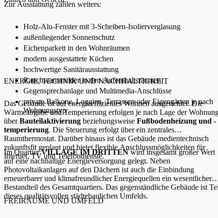
Zur Ausstattung zählen weiters:
Holz-Alu-Fenster mit 3-Scheiben-Isolierverglasung
außenliegender Sonnenschutz
Eichenparkett in den Wohnräumen
modern ausgestattete Küchen
hochwertige Sanitärausstattung
Rauchwarnmelder in den Aufenthaltsräumen
ENERGIE, TECHNIK UND NACHHALTIGKEIT
Gegensprechanlage und Multimedia-Anschlüsse
private Balkone, Loggien, Terrassen oder Eigengärten je nach
Das Gebäude ist auf energieeffizientes Wohnen ausgerichtet. Die
Wohnungstyp
Wärmeabgabe und Temperierung erfolgen je nach Lage der Wohnun
über
Bauteilaktivierung
beziehungsweise
Fußbodenheizung und -
temperierung
. Die Steuerung erfolgt über ein zentrales
Raumthermostat. Darüber hinaus ist das Gebäude medientechnisch
zukunftsfit geplant und bietet flexible Anschlussmöglichkeiten für
Im Quartier
VILLAGE IM DRITTEN
wird insgesamt großer Wert
Internet, TV und Telefondienste.
auf eine nachhaltige Energieversorgung gelegt. Neben
Photovoltaikanlagen auf den Dächern ist auch die Einbindung
erneuerbarer und klimafreundlicher Energiequellen ein wesentlicher
Bestandteil des Gesamtquartiers. Das gegenständliche Gebäude ist Tei
dieses qualitätsvollen städtebaulichen Umfelds.
FREIRÄUME UND UMFELD