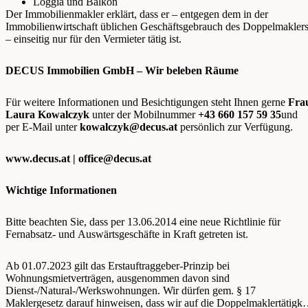
Loggia und Balkon
Der Immobilienmakler erklärt, dass er – entgegen dem in der
Immobilienwirtschaft üblichen Geschäftsgebrauch des Doppelmakler
– einseitig nur für den Vermieter tätig ist.
DECUS Immobilien GmbH – Wir beleben Räume
Für weitere Informationen und Besichtigungen steht Ihnen gerne
Fra
Laura Kowalczyk
unter der Mobilnummer
+43 660 157 59 35
und
per E-Mail unter
kowalczyk@decus.at
persönlich zur Verfügung.
www.decus.at |
office@decus.at
Wichtige Informationen
Bitte beachten Sie, dass per 13.06.2014 eine neue Richtlinie für
Fernabsatz- und Auswärtsgeschäfte in Kraft getreten ist.
Ab 01.07.2023 gilt das Erstauftraggeber-Prinzip bei
Wohnungsmietverträgen, ausgenommen davon sind
Dienst-/Natural-/Werkswohnungen. Wir dürfen gem. § 17
Maklergesetz darauf hinweisen, dass wir auf die Doppelmaklertätigke