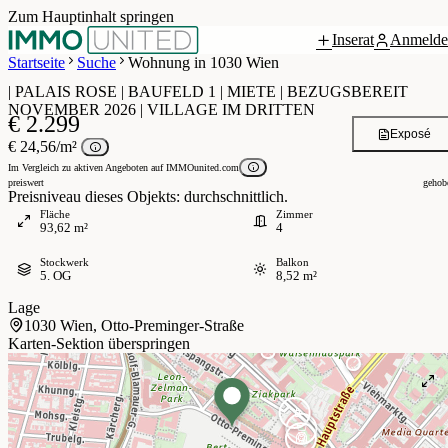
Zum Hauptinhalt springen
Inserat
Anmelde
Grundriss
 / 5
Startseite
Suche
Wohnung in 1030 Wien
| PALAIS ROSE | BAUFELD 1 | MIETE | BEZUGSBEREIT
NOVEMBER 2026 | VILLAGE IM DRITTEN
€ 2.299
Exposé
€ 24,56/m²
Im Vergleich zu aktiven Angeboten auf IMMOunited.com
preiswert
gehob
Preisniveau dieses Objekts: durchschnittlich.
Fläche
Zimmer
93,62 m²
4
Stockwerk
Balkon
5. OG
8,52 m²
Lage
1030 Wien, Otto-Preminger-Straße
Karten-Sektion überspringen