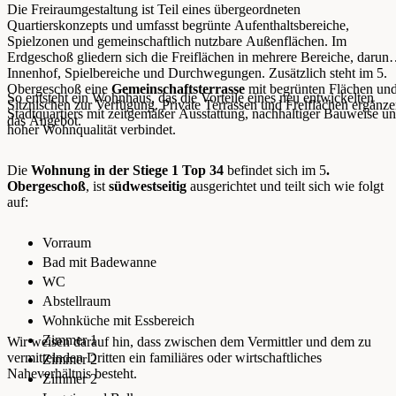
Die Freiraumgestaltung ist Teil eines übergeordneten
Quartierskonzepts und umfasst begrünte Aufenthaltsbereiche,
Spielzonen und gemeinschaftlich nutzbare Außenflächen. Im
Erdgeschoß gliedern sich die Freiflächen in mehrere Bereiche, darunt
Innenhof, Spielbereiche und Durchwegungen. Zusätzlich steht im 5.
Obergeschoß eine
Gemeinschaftsterrasse
mit begrünten Flächen un
So entsteht ein Wohnhaus, das die Vorteile eines neu entwickelten
Sitznischen zur Verfügung. Private Terrassen und Freiflächen ergänz
Stadtquartiers mit zeitgemäßer Ausstattung, nachhaltiger Bauweise u
das Angebot.
hoher Wohnqualität verbindet.
Die
Wohnung in der Stiege 1 Top 34
befindet sich im 5
.
Obergeschoß
, ist
südwestseitig
ausgerichtet und teilt sich wie folgt
auf:
Vorraum
Bad mit Badewanne
WC
Abstellraum
Wohnküche mit Essbereich
Zimmer 1
Wir weisen darauf hin, dass zwischen dem Vermittler und dem zu
vermittelnden Dritten ein familiäres oder wirtschaftliches
Zimmer 2
Naheverhältnis besteht.
Zimmer 2