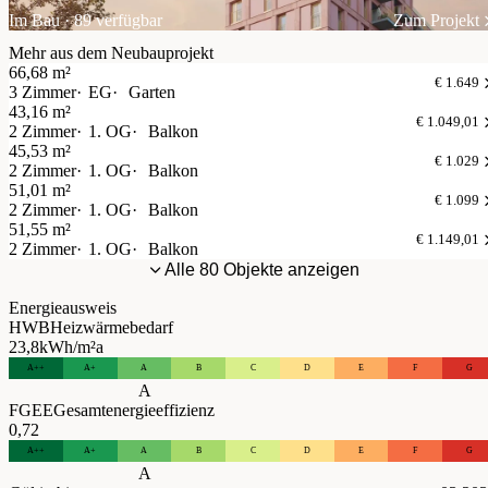
Im Bau · 89 verfügbar
Zum Projekt
Mehr aus dem Neubauprojekt
66,68 m²
€ 1.649
3 Zimmer
EG
Garten
43,16 m²
€ 1.049,01
2 Zimmer
1. OG
Balkon
45,53 m²
€ 1.029
2 Zimmer
1. OG
Balkon
51,01 m²
€ 1.099
2 Zimmer
1. OG
Balkon
51,55 m²
€ 1.149,01
2 Zimmer
1. OG
Balkon
Alle 80 Objekte anzeigen
Energieausweis
HWB
Heizwärmebedarf
23,8
kWh/m²a
A++
A+
A
B
C
D
E
F
G
A
FGEE
Gesamtenergieeffizienz
0,72
A++
A+
A
B
C
D
E
F
G
A