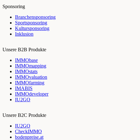
Sponsoring
Branchensponsoring
Sportsponsoring
Kultursponsoring
Inklusion
Unsere B2B Produkte
IMMObase
IMMOmapping
IMMOstats
IMMOvaluation
IMMOfarming
IMABIS
IMMOdeveloper
IU2GO
Unsere B2C Produkte
IU2GO
CheckIMMO
bodenpreise.at