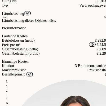
Gültig bis
03.20
Typ
Verbrauchsauswe
Lärmbelastung
leise
l
Lärmbelastung dieses Objekts: leise.
Preisinformation
Laufende Kosten
Betriebskosten (netto)
€ 292,
€ 24,
Preis pro m²
Gesamtbelastung (netto)
€ 2.0
Gesamtbelastung (brutto)
€ 2.2
Einmalige Kosten
Kaution
3 Bruttomonatsmiet
Maklerprovision
Provisionsfr
Bestellerprinzip
L
a
u
r
a
K