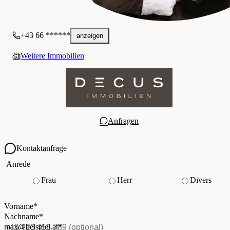
+43 66 ******
anzeigen
Weitere Immobilien
Anfragen
Kontaktanfrage
Ihre Kontaktdaten
Anrede
Frau
Herr
Divers
Vorname
*
(Pflichtfeld)
Nachname
*
(Pflichtfeld)
Vorname
*
E-Mail
*
(Pflichtfeld)
Nachname
*
Telefon
(optional)
max@beispiel.at
*