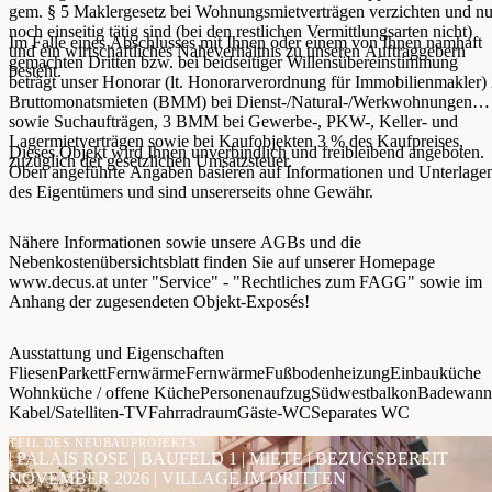
gem. § 5 Maklergesetz bei Wohnungsmietverträgen verzichten und nu
noch einseitig tätig sind (bei den restlichen Vermittlungsarten nicht)
Im Falle eines Abschlusses mit Ihnen oder einem von Ihnen namhaft
und ein wirtschaftliches Naheverhältnis zu unseren Auftraggebern
gemachten Dritten bzw. bei beidseitiger Willensübereinstimmung
besteht.
beträgt unser Honorar (lt. Honorarverordnung für Immobilienmakler)
Bruttomonatsmieten (BMM) bei Dienst-/Natural-/Werkwohnungen
sowie Suchaufträgen, 3 BMM bei Gewerbe-, PKW-, Keller- und
Lagermietverträgen sowie bei Kaufobjekten 3 % des Kaufpreises,
Dieses Objekt wird Ihnen unverbindlich und freibleibend angeboten.
zuzüglich der gesetzlichen Umsatzsteuer.
Oben angeführte Angaben basieren auf Informationen und Unterlage
des Eigentümers und sind unsererseits ohne Gewähr.
Nähere Informationen sowie unsere AGBs und die
Nebenkostenübersichtsblatt finden Sie auf unserer Homepage
www.decus.at unter "Service" - "Rechtliches zum FAGG" sowie im
Anhang der zugesendeten Objekt-Exposés!
Ausstattung und Eigenschaften
Fliesen
Parkett
Fernwärme
Fernwärme
Fußbodenheizung
Einbauküche
Wohnküche / offene Küche
Personenaufzug
Südwestbalkon
Badewann
Kabel/Satelliten-TV
Fahrradraum
Gäste-WC
Separates WC
TEIL DES NEUBAUPROJEKTS
| PALAIS ROSE | BAUFELD 1 | MIETE | BEZUGSBEREIT
NOVEMBER 2026 | VILLAGE IM DRITTEN