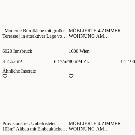
| Moderne Bürofläche mit großer
MÖBLIERTE 4-ZIMMER
Terrasse | in attraktiver Lage von
WOHNUNG AM
Innsbruck
SCHWEIZERGARTEN | WG-
GEEIGNET | AB SOFORT
6020 Innsbruck
1030 Wien
314,52 m²
80 m²
4 Zi.
€ 17/m²
€ 2.190
Ähnliche Inserate
Provisionsfrei: Unbefristeter
MÖBLIERTE 4-ZIMMER
103m² Altbau mit Einbauküche
WOHNUNG AM
und Balkon - 1030 Wien
SCHWEIZERGARTEN | WG-