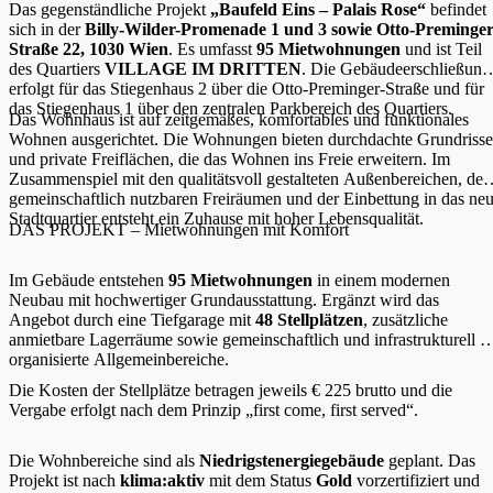
Das gegenständliche Projekt
„Baufeld Eins – Palais Rose“
befindet
sich in der
Billy-Wilder-Promenade 1 und 3 sowie Otto-Preminger
Straße 22, 1030 Wien
. Es umfasst
95 Mietwohnungen
und ist Teil
des Quartiers
VILLAGE IM DRITTEN
. Die Gebäudeerschließung
erfolgt für das Stiegenhaus 2 über die Otto-Preminger-Straße und für
das Stiegenhaus 1 über den zentralen Parkbereich des Quartiers.
Das Wohnhaus ist auf zeitgemäßes, komfortables und funktionales
Wohnen ausgerichtet. Die Wohnungen bieten durchdachte Grundrisse
und private Freiflächen, die das Wohnen ins Freie erweitern. Im
Zusammenspiel mit den qualitätsvoll gestalteten Außenbereichen, den
gemeinschaftlich nutzbaren Freiräumen und der Einbettung in das ne
Stadtquartier entsteht ein Zuhause mit hoher Lebensqualität.
DAS PROJEKT – Mietwohnungen mit Komfort
Im Gebäude entstehen
95 Mietwohnungen
in einem modernen
Neubau mit hochwertiger Grundausstattung. Ergänzt wird das
Angebot durch eine Tiefgarage mit
48 Stellplätzen
, zusätzliche
anmietbare Lagerräume sowie gemeinschaftlich und infrastrukturell g
organisierte Allgemeinbereiche.
Die Kosten der Stellplätze betragen jeweils € 225 brutto und die
Vergabe erfolgt nach dem Prinzip „first come, first served“.
Die Wohnbereiche sind als
Niedrigstenergiegebäude
geplant. Das
Projekt ist nach
klima:aktiv
mit dem Status
Gold
vorzertifiziert und