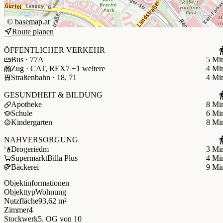
©
basemap.at
Route planen
ÖFFENTLICHER VERKEHR
Bus · 77A
5 Mi
Zug · CAT, REX7 +1 weitere
4 Mi
Straßenbahn · 18, 71
4 Mi
GESUNDHEIT & BILDUNG
Apotheke
8 Mi
Schule
6 Mi
Kindergarten
8 Mi
NAHVERSORGUNG
Drogerie
dm
3 Mi
Supermarkt
Billa Plus
4 Mi
Bäckerei
9 Mi
Objektinformationen
Objekttyp
Wohnung
Nutzfläche
93,62 m²
Zimmer
4
Stockwerk
5. OG
von 10