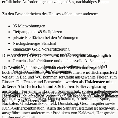
erfüllt hohe Anforderungen an zeitgemäßes, nachhaltiges Bauen.
Zu den Besonderheiten des Hauses zählen unter anderem:
95 Mietwohnungen
Tiefgarage mit 48 Stellplätzen
private Freiflächen bei den Wohnungen
Niedrigstenergie-Standard
klima:aktiv Gold Vorzertifizierung
moderne Wärmeversorgung und Temperierung
DIE AUSSTATTUNG – modern, hochwertig und alltagstauglich
Gemeinschaftsfreiräume und qualitätsvolle Außenanlagen
gute Medienanbindung durch betreiberunabhängige LWL-
Die Wohnungen überzeugen mit einer zeitlosen und zugleich
Verkabelung bis in die Wohnungen
hochwertigen Ausstattung. In den Wohnräumen wird
Eichenparkett
verlegt, in Bad und WC kommen sorgfältig ausgewählte Fliesen zum
Einsatz. Die Fenster und Fenstertüren werden als
Holzfenster mit
äußerer Alu-Deckschale und 3-Scheiben-Isolierverglasung
ausgeführt. Für einen wirksamen Sonnenschutz sorgen außenliegende
Die Wohnungen verfügen über eine moderne, bereits ausgestattete
Raffstores
, bei einzelnen Wohnungen mit besonderer Balkonsituatio
Küche mit Oberschränken, Unterschränken, Arbeitsplatte, Spüle,
kommen
Zip-Screens
zum Einsatz.
Backofen, Glaskeramikkochfeld, Dunstabzug, Geschirrspüler sowie
Kühl-Gefrierkombination. Auch die Sanitärausstattung ist hochwertig
ausgeführt, unter anderem mit Produkten von Kaldewei, Hansgrohe,
Laufen und Geberit.