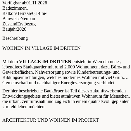
Verfügbar ab
01.11.2026
Badezimmer
1
Balkon/Terrasse
6,14 m²
Bauweise
Neubau
Zustand
Erstbezug
Baujahr
2026
Beschreibung
WOHNEN IM VILLAGE IM DRITTEN
Mit dem
VILLAGE IM DRITTEN
entsteht in Wien ein neues,
lebendiges Stadtquartier mit rund 2.000 Wohnungen, dazu Büro- und
Gewerbeflächen, Nahversorgung sowie Kinderbetreuungs- und
Bildungseinrichtungen, welches modernes Wohnen mit viel Grün,
Gemeinschaft und nachhaltiger Energieversorgung verbindet.
Der hier beschriebene Baukörper ist Teil dieses zukunftsweisenden
Entwicklungsgebiets und bietet attraktiven Wohnraum für Menschen,
die urban, zentrumsnah und zugleich in einem qualitätsvoll geplanten
Umfeld leben möchten.
ARCHITEKTUR UND WOHNEN IM PROJEKT