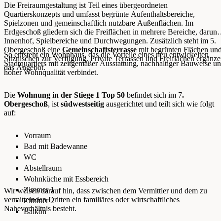
Die Freiraumgestaltung ist Teil eines übergeordneten
Quartierskonzepts und umfasst begrünte Aufenthaltsbereiche,
Spielzonen und gemeinschaftlich nutzbare Außenflächen. Im
Erdgeschoß gliedern sich die Freiflächen in mehrere Bereiche, darunt
Innenhof, Spielbereiche und Durchwegungen. Zusätzlich steht im 5.
Obergeschoß eine
Gemeinschaftsterrasse
mit begrünten Flächen un
So entsteht ein Wohnhaus, das die Vorteile eines neu entwickelten
Sitznischen zur Verfügung. Private Terrassen und Freiflächen ergänz
Stadtquartiers mit zeitgemäßer Ausstattung, nachhaltiger Bauweise u
das Angebot.
hoher Wohnqualität verbindet.
Die
Wohnung in der Stiege 1 Top 50
befindet sich im 7
.
Obergeschoß
, ist
südwestseitig
ausgerichtet und teilt sich wie folgt
auf:
Vorraum
Bad mit Badewanne
WC
Abstellraum
Wohnküche mit Essbereich
Zimmer 1
Wir weisen darauf hin, dass zwischen dem Vermittler und dem zu
vermittelnden Dritten ein familiäres oder wirtschaftliches
Zimmer 2
Naheverhältnis besteht.
Balkon