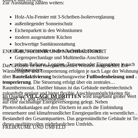
Zur Ausstattung zählen weiters:
Holz-Alu-Fenster mit 3-Scheiben-Isolierverglasung
außenliegender Sonnenschutz
Eichenparkett in den Wohnräumen
modern ausgestattete Küchen
hochwertige Sanitärausstattung
Rauchwarnmelder in den Aufenthaltsräumen
ENERGIE, TECHNIK UND NACHHALTIGKEIT
Gegensprechanlage und Multimedia-Anschlüsse
private Balkone, Loggien, Terrassen oder Eigengärten je nach
Das Gebäude ist auf energieeffizientes Wohnen ausgerichtet. Die
Wohnungstyp
Wärmeabgabe und Temperierung erfolgen je nach Lage der Wohnun
über
Bauteilaktivierung
beziehungsweise
Fußbodenheizung und -
temperierung
. Die Steuerung erfolgt über ein zentrales
Raumthermostat. Darüber hinaus ist das Gebäude medientechnisch
zukunftsfit geplant und bietet flexible Anschlussmöglichkeiten für
Im Quartier
VILLAGE IM DRITTEN
wird insgesamt großer Wert
Internet, TV und Telefondienste.
auf eine nachhaltige Energieversorgung gelegt. Neben
Photovoltaikanlagen auf den Dächern ist auch die Einbindung
erneuerbarer und klimafreundlicher Energiequellen ein wesentlicher
Bestandteil des Gesamtquartiers. Das gegenständliche Gebäude ist Tei
dieses qualitätsvollen städtebaulichen Umfelds.
FREIRÄUME UND UMFELD