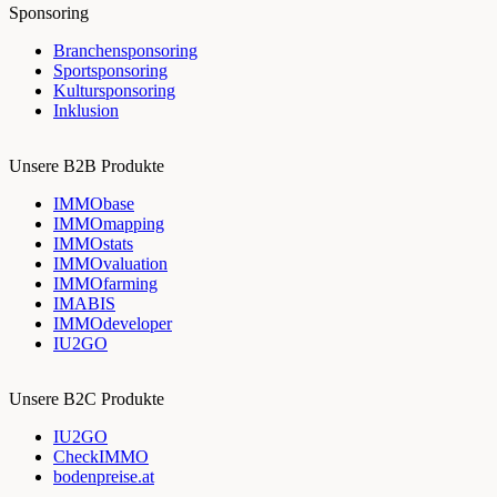
Sponsoring
Branchensponsoring
Sportsponsoring
Kultursponsoring
Inklusion
Unsere B2B Produkte
IMMObase
IMMOmapping
IMMOstats
IMMOvaluation
IMMOfarming
IMABIS
IMMOdeveloper
IU2GO
Unsere B2C Produkte
IU2GO
CheckIMMO
bodenpreise.at