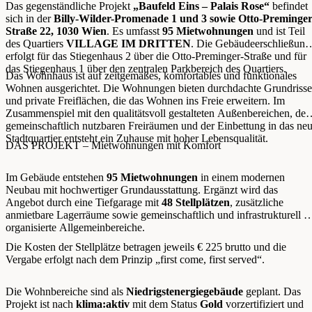
Das gegenständliche Projekt
„Baufeld Eins – Palais Rose“
befindet
sich in der
Billy-Wilder-Promenade 1 und 3 sowie Otto-Preminger
Straße 22, 1030 Wien
. Es umfasst
95 Mietwohnungen
und ist Teil
des Quartiers
VILLAGE IM DRITTEN
. Die Gebäudeerschließung
erfolgt für das Stiegenhaus 2 über die Otto-Preminger-Straße und für
das Stiegenhaus 1 über den zentralen Parkbereich des Quartiers.
Das Wohnhaus ist auf zeitgemäßes, komfortables und funktionales
Wohnen ausgerichtet. Die Wohnungen bieten durchdachte Grundrisse
und private Freiflächen, die das Wohnen ins Freie erweitern. Im
Zusammenspiel mit den qualitätsvoll gestalteten Außenbereichen, den
gemeinschaftlich nutzbaren Freiräumen und der Einbettung in das ne
Stadtquartier entsteht ein Zuhause mit hoher Lebensqualität.
DAS PROJEKT – Mietwohnungen mit Komfort
Im Gebäude entstehen
95 Mietwohnungen
in einem modernen
Neubau mit hochwertiger Grundausstattung. Ergänzt wird das
Angebot durch eine Tiefgarage mit
48 Stellplätzen
, zusätzliche
anmietbare Lagerräume sowie gemeinschaftlich und infrastrukturell g
organisierte Allgemeinbereiche.
Die Kosten der Stellplätze betragen jeweils € 225 brutto und die
Vergabe erfolgt nach dem Prinzip „first come, first served“.
Die Wohnbereiche sind als
Niedrigstenergiegebäude
geplant. Das
Projekt ist nach
klima:aktiv
mit dem Status
Gold
vorzertifiziert und