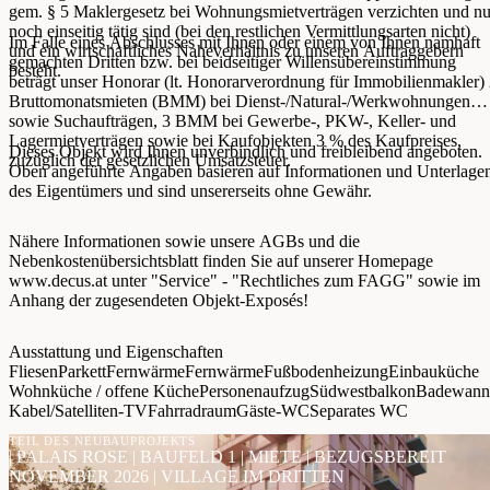
gem. § 5 Maklergesetz bei Wohnungsmietverträgen verzichten und nu
noch einseitig tätig sind (bei den restlichen Vermittlungsarten nicht)
Im Falle eines Abschlusses mit Ihnen oder einem von Ihnen namhaft
und ein wirtschaftliches Naheverhältnis zu unseren Auftraggebern
gemachten Dritten bzw. bei beidseitiger Willensübereinstimmung
besteht.
beträgt unser Honorar (lt. Honorarverordnung für Immobilienmakler)
Bruttomonatsmieten (BMM) bei Dienst-/Natural-/Werkwohnungen
sowie Suchaufträgen, 3 BMM bei Gewerbe-, PKW-, Keller- und
Lagermietverträgen sowie bei Kaufobjekten 3 % des Kaufpreises,
Dieses Objekt wird Ihnen unverbindlich und freibleibend angeboten.
zuzüglich der gesetzlichen Umsatzsteuer.
Oben angeführte Angaben basieren auf Informationen und Unterlage
des Eigentümers und sind unsererseits ohne Gewähr.
Nähere Informationen sowie unsere AGBs und die
Nebenkostenübersichtsblatt finden Sie auf unserer Homepage
www.decus.at unter "Service" - "Rechtliches zum FAGG" sowie im
Anhang der zugesendeten Objekt-Exposés!
Ausstattung und Eigenschaften
Fliesen
Parkett
Fernwärme
Fernwärme
Fußbodenheizung
Einbauküche
Wohnküche / offene Küche
Personenaufzug
Südwestbalkon
Badewann
Kabel/Satelliten-TV
Fahrradraum
Gäste-WC
Separates WC
TEIL DES NEUBAUPROJEKTS
| PALAIS ROSE | BAUFELD 1 | MIETE | BEZUGSBEREIT
NOVEMBER 2026 | VILLAGE IM DRITTEN