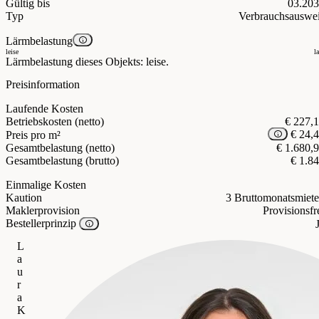
Gültig bis
03.20
Typ
Verbrauchsauswe
Lärmbelastung
leise
l
Lärmbelastung dieses Objekts: leise.
Preisinformation
Laufende Kosten
Betriebskosten (netto)
€ 227,
€ 24,
Preis pro m²
Gesamtbelastung (netto)
€ 1.680,
Gesamtbelastung (brutto)
€ 1.8
Einmalige Kosten
Kaution
3 Bruttomonatsmiet
Maklerprovision
Provisionsfr
Bestellerprinzip
L
a
u
r
a
K