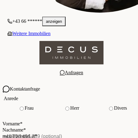
+43 66 ******
anzeigen
Weitere Immobilien
Anfragen
Kontaktanfrage
Ihre Kontaktdaten
Anrede
Frau
Herr
Divers
Vorname
*
(Pflichtfeld)
Nachname
*
(Pflichtfeld)
Vorname
*
E-Mail
*
(Pflichtfeld)
Nachname
*
Telefon
(optional)
max@beispiel.at
*