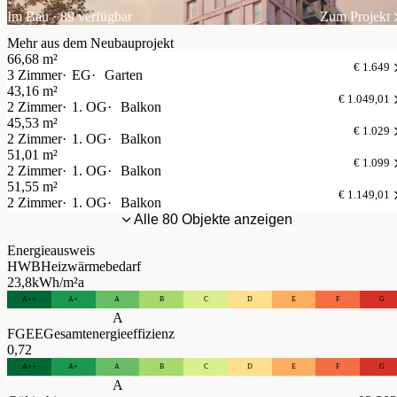
Im Bau · 89 verfügbar
Zum Projekt
Mehr aus dem Neubauprojekt
66,68 m²
€ 1.649
3 Zimmer
EG
Garten
43,16 m²
€ 1.049,01
2 Zimmer
1. OG
Balkon
45,53 m²
€ 1.029
2 Zimmer
1. OG
Balkon
51,01 m²
€ 1.099
2 Zimmer
1. OG
Balkon
51,55 m²
€ 1.149,01
2 Zimmer
1. OG
Balkon
Alle 80 Objekte anzeigen
Energieausweis
HWB
Heizwärmebedarf
23,8
kWh/m²a
A++
A+
A
B
C
D
E
F
G
A
FGEE
Gesamtenergieeffizienz
0,72
A++
A+
A
B
C
D
E
F
G
A