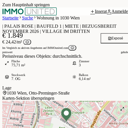
Zum Hauptinhalt springen
Inserat
Anmelde
Grundriss
 / 5
Startseite
Suche
Wohnung in 1030 Wien
| PALAIS ROSE | BAUFELD 1 | MIETE | BEZUGSBEREIT
NOVEMBER 2026 | VILLAGE IM DRITTEN
€ 1.849
Exposé
€ 24,42/m²
Im Vergleich zu aktiven Angeboten auf IMMOunited.com
preiswert
gehob
Preisniveau dieses Objekts: durchschnittlich.
Fläche
Zimmer
75,71 m²
3
Stockwerk
Balkon
7. OG
6,14 m²
Lage
1030 Wien, Otto-Preminger-Straße
Karten-Sektion überspringen