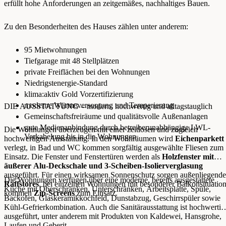
erfüllt hohe Anforderungen an zeitgemäßes, nachhaltiges Bauen.
Zu den Besonderheiten des Hauses zählen unter anderem:
95 Mietwohnungen
Tiefgarage mit 48 Stellplätzen
private Freiflächen bei den Wohnungen
Niedrigstenergie-Standard
klima:aktiv Gold Vorzertifizierung
moderne Wärmeversorgung und Temperierung
DIE AUSSTATTUNG – modern, hochwertig und alltagstauglich
Gemeinschaftsfreiräume und qualitätsvolle Außenanlagen
gute Medienanbindung durch betreiberunabhängige LWL-
Die Wohnungen überzeugen mit einer zeitlosen und zugleich
Verkabelung bis in die Wohnungen
hochwertigen Ausstattung. In den Wohnräumen wird
Eichenparkett
verlegt, in Bad und WC kommen sorgfältig ausgewählte Fliesen zum
Einsatz. Die Fenster und Fenstertüren werden als
Holzfenster mit
äußerer Alu-Deckschale und 3-Scheiben-Isolierverglasung
ausgeführt. Für einen wirksamen Sonnenschutz sorgen außenliegende
Die Wohnungen verfügen über eine moderne, bereits ausgestattete
Raffstores
, bei einzelnen Wohnungen mit besonderer Balkonsituatio
Küche mit Oberschränken, Unterschränken, Arbeitsplatte, Spüle,
kommen
Zip-Screens
zum Einsatz.
Backofen, Glaskeramikkochfeld, Dunstabzug, Geschirrspüler sowie
Kühl-Gefrierkombination. Auch die Sanitärausstattung ist hochwertig
ausgeführt, unter anderem mit Produkten von Kaldewei, Hansgrohe,
Laufen und Geberit.