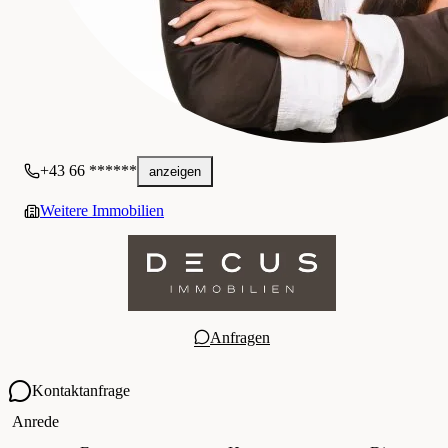
+43 66 ******
anzeigen
Weitere Immobilien
Anfragen
Kontaktanfrage
Ihre Kontaktdaten
Anrede