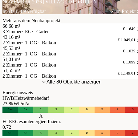
NOVEMBER 2026 | VILLAGE IM DRITTEN
Im Bau · 89 verfügbar
Zum Projekt
Mehr aus dem Neubauprojekt
66,68 m²
€ 1.649
3 Zimmer
EG
Garten
43,16 m²
€ 1.049,01
2 Zimmer
1. OG
Balkon
45,53 m²
€ 1.029
2 Zimmer
1. OG
Balkon
51,01 m²
€ 1.099
2 Zimmer
1. OG
Balkon
51,55 m²
€ 1.149,01
2 Zimmer
1. OG
Balkon
Alle 80 Objekte anzeigen
Energieausweis
HWB
Heizwärmebedarf
23,8
kWh/m²a
A++
A+
A
B
C
D
E
F
G
A
FGEE
Gesamtenergieeffizienz
0,72
A++
A+
A
B
C
D
E
F
G