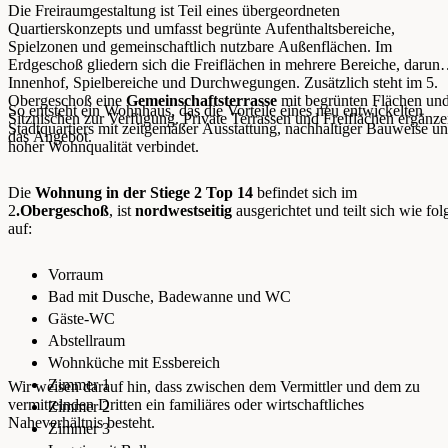
Die Freiraumgestaltung ist Teil eines übergeordneten
Quartierskonzepts und umfasst begrünte Aufenthaltsbereiche,
Spielzonen und gemeinschaftlich nutzbare Außenflächen. Im
Erdgeschoß gliedern sich die Freiflächen in mehrere Bereiche, darunt
Innenhof, Spielbereiche und Durchwegungen. Zusätzlich steht im 5.
Obergeschoß eine
Gemeinschaftsterrasse
mit begrünten Flächen un
So entsteht ein Wohnhaus, das die Vorteile eines neu entwickelten
Sitznischen zur Verfügung. Private Terrassen und Freiflächen ergänz
Stadtquartiers mit zeitgemäßer Ausstattung, nachhaltiger Bauweise u
das Angebot.
hoher Wohnqualität verbindet.
Die
Wohnung in der Stiege 2 Top 14
befindet sich im
2
.Obergeschoß
, ist
nordwestseitig
ausgerichtet und teilt sich wie fol
auf:
Vorraum
Bad mit Dusche, Badewanne und WC
Gäste-WC
Abstellraum
Wohnküche mit Essbereich
Zimmer 1
Wir weisen darauf hin, dass zwischen dem Vermittler und dem zu
vermittelnden Dritten ein familiäres oder wirtschaftliches
Zimmer 2
Naheverhältnis besteht.
Zimmer 3