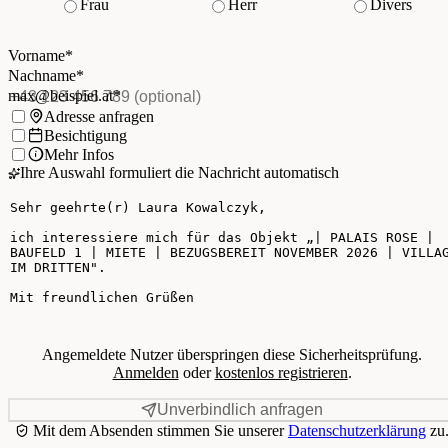
Frau
Herr
Divers
Vorname
*
(Pflichtfeld)
Nachname
*
(Pflichtfeld)
Vorname
*
E-Mail
*
(Pflichtfeld)
Nachname
*
Telefon
(optional)
max@beispiel.at
*
Ich möchte:
Adresse anfragen
Besichtigung
Mehr Infos
Ihre Auswahl formuliert die Nachricht automatisch
Ihre Nachricht
Angemeldete Nutzer überspringen diese Sicherheitsprüfung.
Anmelden
oder
kostenlos registrieren
.
Unverbindlich anfragen
Mit dem Absenden stimmen Sie unserer
Datenschutzerklärung
zu