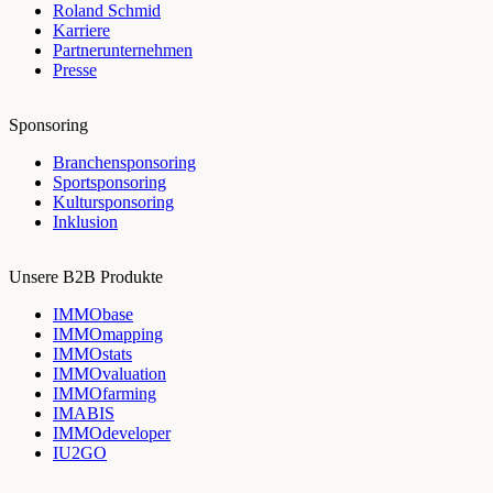
Roland Schmid
Karriere
Partnerunternehmen
Presse
Sponsoring
Branchensponsoring
Sportsponsoring
Kultursponsoring
Inklusion
Unsere B2B Produkte
IMMObase
IMMOmapping
IMMOstats
IMMOvaluation
IMMOfarming
IMABIS
IMMOdeveloper
IU2GO