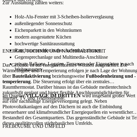
Zur Ausstattung zählen weiters:
Holz-Alu-Fenster mit 3-Scheiben-Isolierverglasung
außenliegender Sonnenschutz
Eichenparkett in den Wohnräumen
modern ausgestattete Küchen
hochwertige Sanitärausstattung
Rauchwarnmelder in den Aufenthaltsräumen
ENERGIE, TECHNIK UND NACHHALTIGKEIT
Gegensprechanlage und Multimedia-Anschlüsse
private Balkone, Loggien, Terrassen oder Eigengärten je nach
Das Gebäude ist auf energieeffizientes Wohnen ausgerichtet. Die
Wohnungstyp
Wärmeabgabe und Temperierung erfolgen je nach Lage der Wohnun
über
Bauteilaktivierung
beziehungsweise
Fußbodenheizung und -
temperierung
. Die Steuerung erfolgt über ein zentrales
Raumthermostat. Darüber hinaus ist das Gebäude medientechnisch
zukunftsfit geplant und bietet flexible Anschlussmöglichkeiten für
Im Quartier
VILLAGE IM DRITTEN
wird insgesamt großer Wert
Internet, TV und Telefondienste.
auf eine nachhaltige Energieversorgung gelegt. Neben
Photovoltaikanlagen auf den Dächern ist auch die Einbindung
erneuerbarer und klimafreundlicher Energiequellen ein wesentlicher
Bestandteil des Gesamtquartiers. Das gegenständliche Gebäude ist Tei
dieses qualitätsvollen städtebaulichen Umfelds.
FREIRÄUME UND UMFELD