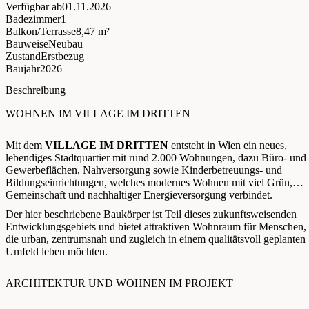
Verfügbar ab
01.11.2026
Badezimmer
1
Balkon/Terrasse
8,47 m²
Bauweise
Neubau
Zustand
Erstbezug
Baujahr
2026
Beschreibung
WOHNEN IM VILLAGE IM DRITTEN
Mit dem
VILLAGE IM DRITTEN
entsteht in Wien ein neues,
lebendiges Stadtquartier mit rund 2.000 Wohnungen, dazu Büro- und
Gewerbeflächen, Nahversorgung sowie Kinderbetreuungs- und
Bildungseinrichtungen, welches modernes Wohnen mit viel Grün,
Gemeinschaft und nachhaltiger Energieversorgung verbindet.
Der hier beschriebene Baukörper ist Teil dieses zukunftsweisenden
Entwicklungsgebiets und bietet attraktiven Wohnraum für Menschen,
die urban, zentrumsnah und zugleich in einem qualitätsvoll geplanten
Umfeld leben möchten.
ARCHITEKTUR UND WOHNEN IM PROJEKT