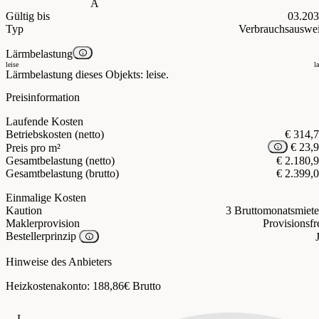
A
Gültig bis
03.20
Typ
Verbrauchsauswe
Lärmbelastung
leise
l
Lärmbelastung dieses Objekts: leise.
Preisinformation
Laufende Kosten
Betriebskosten (netto)
€ 314,
€ 23,
Preis pro m²
Gesamtbelastung (netto)
€ 2.180,
Gesamtbelastung (brutto)
€ 2.399,
Einmalige Kosten
Kaution
3 Bruttomonatsmiet
Maklerprovision
Provisionsfr
Bestellerprinzip
Hinweise des Anbieters
Heizkostenakonto: 188,86€ Brutto
L