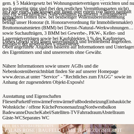
gem. § 5 Maklergesetz bei Wohnungsmietverträgen verzichten und nu
noch einseitig tätig sind (bei den restlichen Vermittlungsarten nicht)
Im Falle eines Abschlusses mit Ihnen oder einem von Ihnen namhaft
und ein wirtschaftliches Naheverhältnis zu unseren Auftraggebern
gemachten Dritten bzw. bei beidseitiger Willensübereinstimmung
besteht.
beträgt unser Honorar (lt. Honorarverordnung für Immobilienmakler)
Bruttomonatsmieten (BMM) bei Dienst-/Natural-/Werkwohnungen
sowie Suchaufträgen, 3 BMM bei Gewerbe-, PKW-, Keller- und
Lagermietverträgen sowie bei Kaufobjekten 3 % des Kaufpreises,
Dieses Objekt wird Ihnen unverbindlich und freibleibend angeboten.
zuzüglich der gesetzlichen Umsatzsteuer.
Oben angeführte Angaben basieren auf Informationen und Unterlage
des Eigentümers und sind unsererseits ohne Gewähr.
Nähere Informationen sowie unsere AGBs und die
Nebenkostenübersichtsblatt finden Sie auf unserer Homepage
www.decus.at unter "Service" - "Rechtliches zum FAGG" sowie im
Anhang der zugesendeten Objekt-Exposés!
Ausstattung und Eigenschaften
Fliesen
Parkett
Fernwärme
Fernwärme
Fußbodenheizung
Einbauküche
Wohnküche / offene Küche
Personenaufzug
Nordwestbalkon
Badewanne
Dusche
Kabel/Satelliten-TV
Fahrradraum
Abstellraum
Gäste-WC
Separates WC
TEIL DES NEUBAUPROJEKTS
| PALAIS ROSE | BAUFELD 1 | MIETE | BEZUGSBEREIT