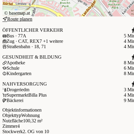
©
basemap.at
Route planen
ÖFFENTLICHER VERKEHR
Bus · 77A
5 Mi
Zug · CAT, REX7 +1 weitere
4 Mi
Straßenbahn · 18, 71
4 Mi
GESUNDHEIT & BILDUNG
Apotheke
8 Mi
Schule
6 Mi
Kindergarten
8 Mi
NAHVERSORGUNG
Drogerie
dm
3 Mi
Supermarkt
Billa Plus
4 Mi
Bäckerei
9 Mi
Objektinformationen
Objekttyp
Wohnung
Nutzfläche
100,32 m²
Zimmer
4
Stockwerk
2. OG
von 10