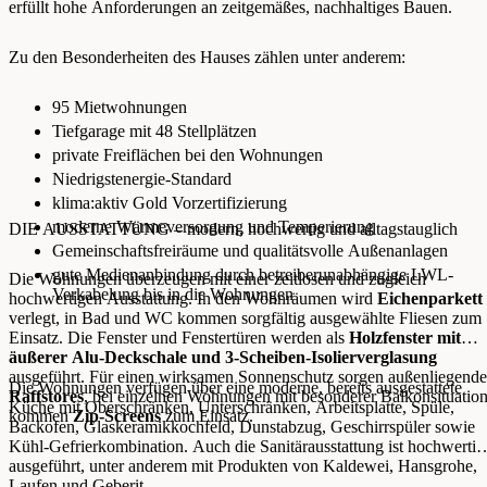
erfüllt hohe Anforderungen an zeitgemäßes, nachhaltiges Bauen.
Zu den Besonderheiten des Hauses zählen unter anderem:
95 Mietwohnungen
Tiefgarage mit 48 Stellplätzen
private Freiflächen bei den Wohnungen
Niedrigstenergie-Standard
klima:aktiv Gold Vorzertifizierung
moderne Wärmeversorgung und Temperierung
DIE AUSSTATTUNG – modern, hochwertig und alltagstauglich
Gemeinschaftsfreiräume und qualitätsvolle Außenanlagen
gute Medienanbindung durch betreiberunabhängige LWL-
Die Wohnungen überzeugen mit einer zeitlosen und zugleich
Verkabelung bis in die Wohnungen
hochwertigen Ausstattung. In den Wohnräumen wird
Eichenparkett
verlegt, in Bad und WC kommen sorgfältig ausgewählte Fliesen zum
Einsatz. Die Fenster und Fenstertüren werden als
Holzfenster mit
äußerer Alu-Deckschale und 3-Scheiben-Isolierverglasung
ausgeführt. Für einen wirksamen Sonnenschutz sorgen außenliegende
Die Wohnungen verfügen über eine moderne, bereits ausgestattete
Raffstores
, bei einzelnen Wohnungen mit besonderer Balkonsituatio
Küche mit Oberschränken, Unterschränken, Arbeitsplatte, Spüle,
kommen
Zip-Screens
zum Einsatz.
Backofen, Glaskeramikkochfeld, Dunstabzug, Geschirrspüler sowie
Kühl-Gefrierkombination. Auch die Sanitärausstattung ist hochwertig
ausgeführt, unter anderem mit Produkten von Kaldewei, Hansgrohe,
Laufen und Geberit.