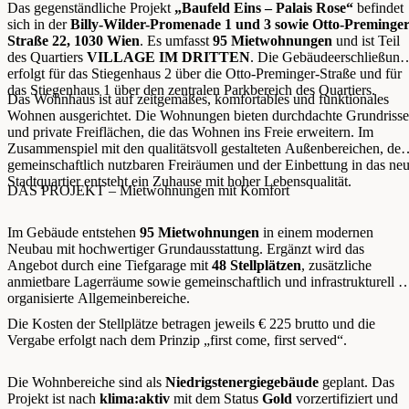
Das gegenständliche Projekt
„Baufeld Eins – Palais Rose“
befindet
sich in der
Billy-Wilder-Promenade 1 und 3 sowie Otto-Preminger
Straße 22, 1030 Wien
. Es umfasst
95 Mietwohnungen
und ist Teil
des Quartiers
VILLAGE IM DRITTEN
. Die Gebäudeerschließung
erfolgt für das Stiegenhaus 2 über die Otto-Preminger-Straße und für
das Stiegenhaus 1 über den zentralen Parkbereich des Quartiers.
Das Wohnhaus ist auf zeitgemäßes, komfortables und funktionales
Wohnen ausgerichtet. Die Wohnungen bieten durchdachte Grundrisse
und private Freiflächen, die das Wohnen ins Freie erweitern. Im
Zusammenspiel mit den qualitätsvoll gestalteten Außenbereichen, den
gemeinschaftlich nutzbaren Freiräumen und der Einbettung in das ne
Stadtquartier entsteht ein Zuhause mit hoher Lebensqualität.
DAS PROJEKT – Mietwohnungen mit Komfort
Im Gebäude entstehen
95 Mietwohnungen
in einem modernen
Neubau mit hochwertiger Grundausstattung. Ergänzt wird das
Angebot durch eine Tiefgarage mit
48 Stellplätzen
, zusätzliche
anmietbare Lagerräume sowie gemeinschaftlich und infrastrukturell g
organisierte Allgemeinbereiche.
Die Kosten der Stellplätze betragen jeweils € 225 brutto und die
Vergabe erfolgt nach dem Prinzip „first come, first served“.
Die Wohnbereiche sind als
Niedrigstenergiegebäude
geplant. Das
Projekt ist nach
klima:aktiv
mit dem Status
Gold
vorzertifiziert und