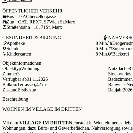
+
ÖFFENTLICHER VERKEHR
−
Bus · 77A
Oberzellergasse
Zug · CAT, REX7, S7
Wien St.Marx
Straßenbahn · 18, 71
St. Marx
GESUNDHEIT & BILDUNG
NAHVERS
Apotheke
8 Min.
Drogerie
d
Schule
6 Min.
Supermark
Kindergarten
8 Min.
Bäckerei
Objektinformationen
Objekttyp
Wohnung
Nutzfläche
81
Zimmer
3
Stockwerk
6
Verfügbar ab
01.11.2026
Badezimmer
Balkon/Terrasse
5,42 m²
Bauweise
Ne
Zustand
Erstbezug
Baujahr
2026
Beschreibung
WOHNEN IM VILLAGE IM DRITTEN
Mit dem
VILLAGE IM DRITTEN
entsteht in Wien ein neues, lebe
Wohnungen, dazu Büro- und Gewerbeflächen, Nahversorgung sowie 