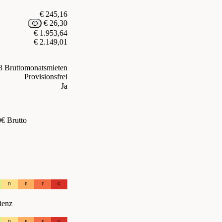
€ 245,16
€ 26,30
€ 1.953,64
€ 2.149,01
3 Bruttomonatsmieten
Provisionsfrei
Ja
€ Brutto
D
E
F
G
ienz
D
E
F
G