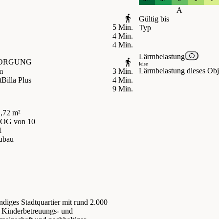
A
Gültig bis
5 Min.
Typ
4 Min.
4 Min.
Lärmbelastung
ORGUNG
leise
Lärmbelastung dieses Obje
m
3 Min.
t
Billa Plus
4 Min.
9 Min.
,72 m²
. OG
von 10
1
ubau
ndiges Stadtquartier mit rund 2.000
Kinderbetreuungs- und