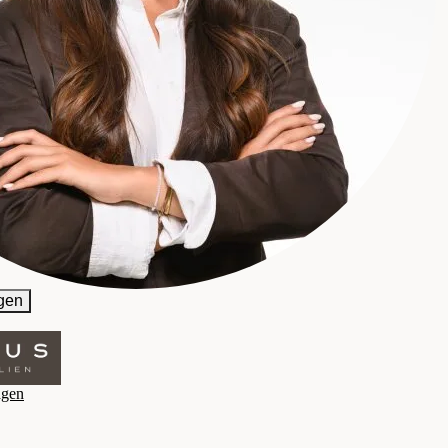
gen
agen