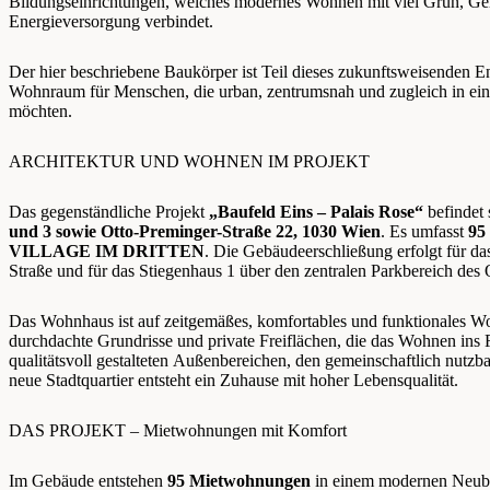
Bildungseinrichtungen, welches modernes Wohnen mit viel Grün, Gem
Energieversorgung verbindet.
Der hier beschriebene Baukörper ist Teil dieses zukunftsweisenden En
Wohnraum für Menschen, die urban, zentrumsnah und zugleich in ein
möchten.
ARCHITEKTUR UND WOHNEN IM PROJEKT
Das gegenständliche Projekt
„Baufeld Eins – Palais Rose“
befindet 
und 3 sowie Otto-Preminger-Straße 22, 1030 Wien
. Es umfasst
95
VILLAGE IM DRITTEN
. Die Gebäudeerschließung erfolgt für da
Straße und für das Stiegenhaus 1 über den zentralen Parkbereich des Q
Das Wohnhaus ist auf zeitgemäßes, komfortables und funktionales W
durchdachte Grundrisse und private Freiflächen, die das Wohnen ins 
qualitätsvoll gestalteten Außenbereichen, den gemeinschaftlich nutzb
neue Stadtquartier entsteht ein Zuhause mit hoher Lebensqualität.
DAS PROJEKT – Mietwohnungen mit Komfort
Im Gebäude entstehen
95 Mietwohnungen
in einem modernen Neuba