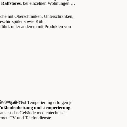
e
Raffstores
, bei einzelnen Wohnungen mit
üche mit Oberschränken, Unterschränken,
eschirrspüler sowie Kühl-
eführt, unter anderem mit Produkten von
h Wohnungstyp
ärmeabgabe und Temperierung erfolgen je
Fußbodenheizung und -temperierung
.
naus ist das Gebäude medientechnisch
ternet, TV und Telefondienste.