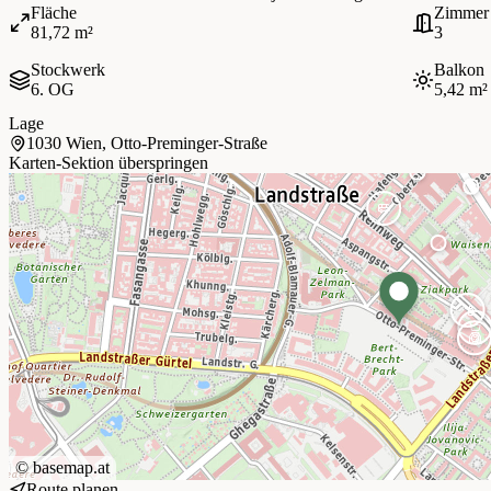
Fläche
Zimmer
81,72 m²
3
Stockwerk
Balkon
6. OG
5,42 m²
Lage
1030 Wien, Otto-Preminger-Straße
Karten-Sektion überspringen
©
basemap.at
Route planen