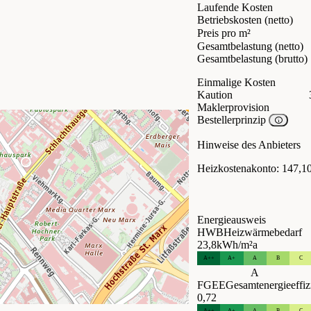
Laufende Kosten
Betriebskosten (netto)
Preis pro m²
Gesamtbelastung (netto)
Gesamtbelastung (brutto)
Einmalige Kosten
Kaution
Maklerprovision
Bestellerprinzip
Hinweise des Anbieters
Heizkostenakonto: 147,10
Energieausweis
HWB
Heizwärmebedarf
23,8
kWh/m²a
A++
A+
A
B
C
A
FGEE
Gesamtenergieeffiz
0,72
A++
A+
A
B
C