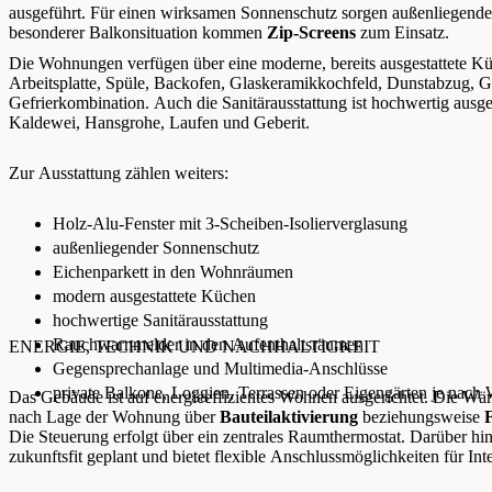
ausgeführt. Für einen wirksamen Sonnenschutz sorgen außenliegend
besonderer Balkonsituation kommen
Zip-Screens
zum Einsatz.
Die Wohnungen verfügen über eine moderne, bereits ausgestattete K
Arbeitsplatte, Spüle, Backofen, Glaskeramikkochfeld, Dunstabzug, G
Gefrierkombination. Auch die Sanitärausstattung ist hochwertig ausg
Kaldewei, Hansgrohe, Laufen und Geberit.
Zur Ausstattung zählen weiters:
Holz-Alu-Fenster mit 3-Scheiben-Isolierverglasung
außenliegender Sonnenschutz
Eichenparkett in den Wohnräumen
modern ausgestattete Küchen
hochwertige Sanitärausstattung
Rauchwarnmelder in den Aufenthaltsräumen
ENERGIE, TECHNIK UND NACHHALTIGKEIT
Gegensprechanlage und Multimedia-Anschlüsse
private Balkone, Loggien, Terrassen oder Eigengärten je nac
Das Gebäude ist auf energieeffizientes Wohnen ausgerichtet. Die W
nach Lage der Wohnung über
Bauteilaktivierung
beziehungsweise
Die Steuerung erfolgt über ein zentrales Raumthermostat. Darüber hi
zukunftsfit geplant und bietet flexible Anschlussmöglichkeiten für In