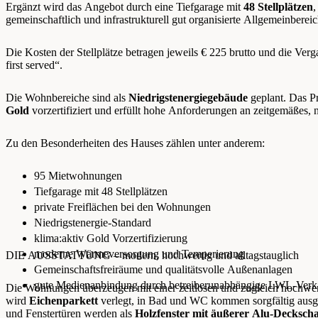
Ergänzt wird das Angebot durch eine Tiefgarage mit
48 Stellplätzen
,
gemeinschaftlich und infrastrukturell gut organisierte Allgemeinbereic
Die Kosten der Stellplätze betragen jeweils € 225 brutto und die Verg
first served“.
Die Wohnbereiche sind als
Niedrigstenergiegebäude
geplant. Das Pr
Gold
vorzertifiziert und erfüllt hohe Anforderungen an zeitgemäßes, 
Zu den Besonderheiten des Hauses zählen unter anderem:
95 Mietwohnungen
Tiefgarage mit 48 Stellplätzen
private Freiflächen bei den Wohnungen
Niedrigstenergie-Standard
klima:aktiv Gold Vorzertifizierung
moderne Wärmeversorgung und Temperierung
DIE AUSSTATTUNG – modern, hochwertig und alltagstauglich
Gemeinschaftsfreiräume und qualitätsvolle Außenanlagen
gute Medienanbindung durch betreiberunabhängige LWL-Verk
Die Wohnungen überzeugen mit einer zeitlosen und zugleich hochwe
wird
Eichenparkett
verlegt, in Bad und WC kommen sorgfältig ausge
und Fenstertüren werden als
Holzfenster mit äußerer Alu-Deckscha