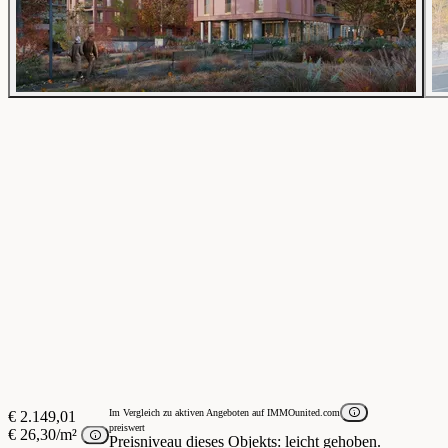
Im Vergleich zu aktiven Angeboten auf IMMOunited.com
€ 2.149,01
preiswert
€ 26,30/m²
Preisniveau dieses Objekts: leicht gehoben.