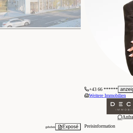
+43 66 ******
anzei
Weitere Immobilien
Anfr
Preisinformation
Exposé
gehoben