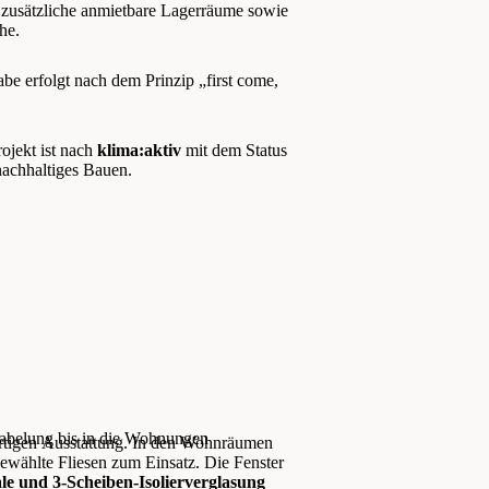
 zusätzliche anmietbare Lagerräume sowie
he.
abe erfolgt nach dem Prinzip „first come,
ojekt ist nach
klima:aktiv
mit dem Status
nachhaltiges Bauen.
abelung bis in die Wohnungen
rtigen Ausstattung. In den Wohnräumen
wählte Fliesen zum Einsatz. Die Fenster
le und 3-Scheiben-Isolierverglasung