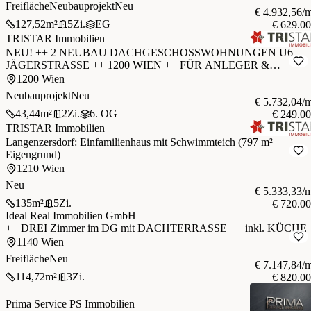
Freifläche
Neubauprojekt
Neu
€ 4.932,56/
127,52
m²
5
Zi.
EG
€ 629.0
TRISTAR Immobilien
NEU! ++ 2 NEUBAU DACHGESCHOSSWOHNUNGEN U6
JÄGERSTRASSE ++ 1200 WIEN ++ FÜR ANLEGER &
EIGENNUTZER ++
1200 Wien
Neubauprojekt
Neu
€ 5.732,04/
43,44
m²
2
Zi.
6. OG
€ 249.0
TRISTAR Immobilien
Langenzersdorf: Einfamilienhaus mit Schwimmteich (797 m²
Eigengrund)
1210 Wien
Neu
€ 5.333,33/
135
m²
5
Zi.
€ 720.0
Ideal Real Immobilien GmbH
++ DREI Zimmer im DG mit DACHTERRASSE ++ inkl. KÜCHE
1140 Wien
Freifläche
Neu
€ 7.147,84/
114,72
m²
3
Zi.
€ 820.0
Prima Service PS Immobilien