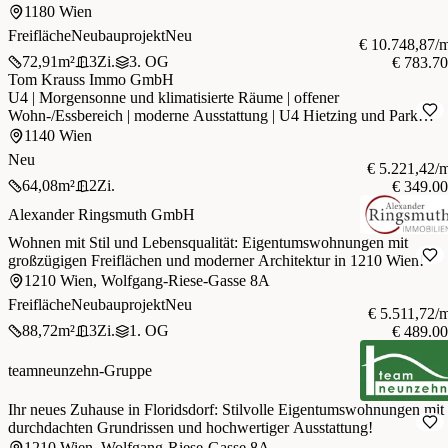
1180 Wien
Freifläche
Neubauprojekt
Neu
€ 10.748,87/
72,91
m²
3
Zi.
3. OG
€ 783.7
Tom Krauss Immo GmbH
U4 | Morgensonne und klimatisierte Räume | offener
Wohn-/Essbereich | moderne Ausstattung | U4 Hietzing und Park
Schönbrunn
1140 Wien
Neu
€ 5.221,42/
64,08
m²
2
Zi.
€ 349.0
Alexander Ringsmuth GmbH
Wohnen mit Stil und Lebensqualität: Eigentumswohnungen mit
großzügigen Freiflächen und moderner Architektur in 1210 Wien!
1210 Wien, Wolfgang-Riese-Gasse 8A
Freifläche
Neubauprojekt
Neu
€ 5.511,72/
88,72
m²
3
Zi.
1. OG
€ 489.0
teamneunzehn-Gruppe
Ihr neues Zuhause in Floridsdorf: Stilvolle Eigentumswohnungen mit
durchdachten Grundrissen und hochwertiger Ausstattung!
1210 Wien, Wolfgang-Riese-Gasse 8A