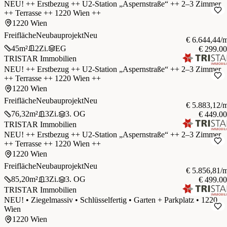
NEU! ++ Erstbezug ++ U2-Station „Aspernstraße“ ++ 2–3 Zimmer
++ Terrasse ++ 1220 Wien ++
1220 Wien
Freifläche
Neubauprojekt
Neu
€ 6.644,44/
45
m²
2
Zi.
EG
€ 299.0
TRISTAR Immobilien
NEU! ++ Erstbezug ++ U2-Station „Aspernstraße“ ++ 2–3 Zimmer
++ Terrasse ++ 1220 Wien ++
1220 Wien
Freifläche
Neubauprojekt
Neu
€ 5.883,12/
76,32
m²
3
Zi.
3. OG
€ 449.0
TRISTAR Immobilien
NEU! ++ Erstbezug ++ U2-Station „Aspernstraße“ ++ 2–3 Zimmer
++ Terrasse ++ 1220 Wien ++
1220 Wien
Freifläche
Neubauprojekt
Neu
€ 5.856,81/
85,20
m²
3
Zi.
3. OG
€ 499.0
TRISTAR Immobilien
NEU! • Ziegelmassiv • Schlüsselfertig • Garten + Parkplatz • 1220
Wien
1220 Wien