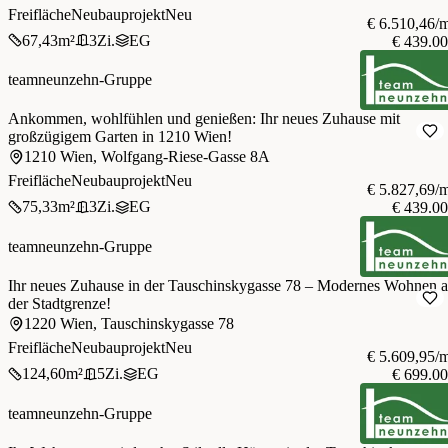
Freifläche
Neubauprojekt
Neu
€ 6.510,46/
67,43
m²
3
Zi.
EG
€ 439.0
teamneunzehn-Gruppe
Ankommen, wohlfühlen und genießen: Ihr neues Zuhause mit
großzügigem Garten in 1210 Wien!
1210 Wien, Wolfgang-Riese-Gasse 8A
Freifläche
Neubauprojekt
Neu
€ 5.827,69/
75,33
m²
3
Zi.
EG
€ 439.0
teamneunzehn-Gruppe
Ihr neues Zuhause in der Tauschinskygasse 78 – Modernes Wohnen 
der Stadtgrenze!
1220 Wien, Tauschinskygasse 78
Freifläche
Neubauprojekt
Neu
€ 5.609,95/
124,60
m²
5
Zi.
EG
€ 699.0
teamneunzehn-Gruppe