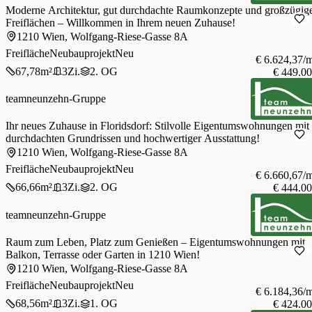
Moderne Architektur, gut durchdachte Raumkonzepte und großzügig
Freiflächen – Willkommen in Ihrem neuen Zuhause!
1210 Wien, Wolfgang-Riese-Gasse 8A
Freifläche
Neubauprojekt
Neu
€ 6.624,37/
67,78
m²
3
Zi.
2. OG
€ 449.0
teamneunzehn-Gruppe
Ihr neues Zuhause in Floridsdorf: Stilvolle Eigentumswohnungen mit
durchdachten Grundrissen und hochwertiger Ausstattung!
1210 Wien, Wolfgang-Riese-Gasse 8A
Freifläche
Neubauprojekt
Neu
€ 6.660,67/
66,66
m²
3
Zi.
2. OG
€ 444.0
teamneunzehn-Gruppe
Raum zum Leben, Platz zum Genießen – Eigentumswohnungen mit
Balkon, Terrasse oder Garten in 1210 Wien!
1210 Wien, Wolfgang-Riese-Gasse 8A
Freifläche
Neubauprojekt
Neu
€ 6.184,36/
68,56
m²
3
Zi.
1. OG
€ 424.0