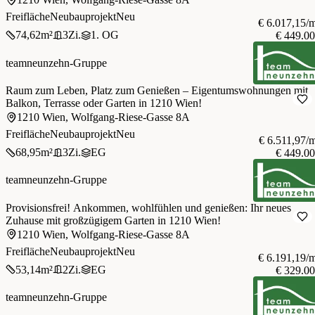
Freifläche
Neubauprojekt
Neu
€ 6.017,15/
74,62
m²
3
Zi.
1. OG
€ 449.0
teamneunzehn-Gruppe
Raum zum Leben, Platz zum Genießen – Eigentumswohnungen mit
Balkon, Terrasse oder Garten in 1210 Wien!
1210 Wien, Wolfgang-Riese-Gasse 8A
Freifläche
Neubauprojekt
Neu
€ 6.511,97/
68,95
m²
3
Zi.
EG
€ 449.0
teamneunzehn-Gruppe
Provisionsfrei! Ankommen, wohlfühlen und genießen: Ihr neues
Zuhause mit großzügigem Garten in 1210 Wien!
1210 Wien, Wolfgang-Riese-Gasse 8A
Freifläche
Neubauprojekt
Neu
€ 6.191,19/
53,14
m²
2
Zi.
EG
€ 329.0
teamneunzehn-Gruppe