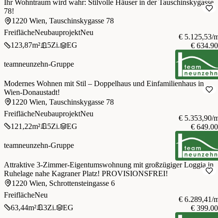
Ihr Wohntraum wird wahr: Stilvolle Häuser in der Tauschinskygasse
78!
1220 Wien, Tauschinskygasse 78
Freifläche
Neubauprojekt
Neu
€ 5.125,53/
123,87
m²
5
Zi.
EG
€ 634.9
teamneunzehn-Gruppe
Modernes Wohnen mit Stil – Doppelhaus und Einfamilienhaus in
Wien-Donaustadt!
1220 Wien, Tauschinskygasse 78
Freifläche
Neubauprojekt
Neu
€ 5.353,90/
121,22
m²
5
Zi.
EG
€ 649.0
teamneunzehn-Gruppe
Attraktive 3-Zimmer-Eigentumswohnung mit großzügiger Loggia in
Ruhelage nahe Kagraner Platz! PROVISIONSFREI!
1220 Wien, Schrottensteingasse 6
Freifläche
Neu
€ 6.289,41/
63,44
m²
3
Zi.
EG
€ 399.0