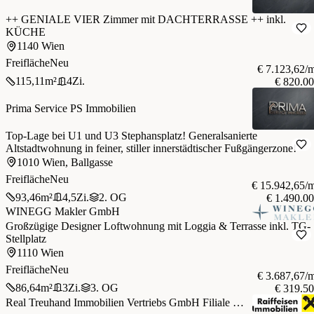
++ GENIALE VIER Zimmer mit DACHTERRASSE ++ inkl.
KÜCHE
1140 Wien
Freifläche
Neu
€ 7.123,62/
115,11
m²
4
Zi.
€ 820.0
Prima Service PS Immobilien
Top-Lage bei U1 und U3 Stephansplatz! Generalsanierte
Altstadtwohnung in feiner, stiller innerstädtischer Fußgängerzone!
1010 Wien, Ballgasse
Freifläche
Neu
€ 15.942,65/
93,46
m²
4,5
Zi.
2. OG
€ 1.490.0
WINEGG Makler GmbH
Großzügige Designer Loftwohnung mit Loggia & Terrasse inkl. TG-
Stellplatz
1110 Wien
Freifläche
Neu
€ 3.687,67/
86,64
m²
3
Zi.
3. OG
€ 319.5
Real Treuhand Immobilien Vertriebs GmbH Filiale Wien