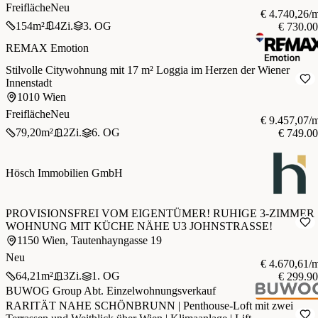
Freifläche
Neu
€ 4.740,26/
154
m²
4
Zi.
3. OG
€ 730.0
REMAX Emotion
Stilvolle Citywohnung mit 17 m² Loggia im Herzen der Wiener
Innenstadt
1010 Wien
Freifläche
Neu
€ 9.457,07/
79,20
m²
2
Zi.
6. OG
€ 749.0
Hösch Immobilien GmbH
PROVISIONSFREI VOM EIGENTÜMER! RUHIGE 3-ZIMMER
WOHNUNG MIT KÜCHE NÄHE U3 JOHNSTRASSE!
1150 Wien, Tautenhayngasse 19
Neu
€ 4.670,61/
64,21
m²
3
Zi.
1. OG
€ 299.9
BUWOG Group Abt. Einzelwohnungsverkauf
RARITÄT NAHE SCHÖNBRUNN | Penthouse-Loft mit zwei