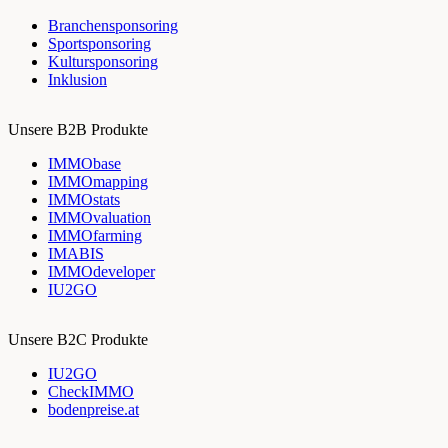
Branchensponsoring
Sportsponsoring
Kultursponsoring
Inklusion
Unsere B2B Produkte
IMMObase
IMMOmapping
IMMOstats
IMMOvaluation
IMMOfarming
IMABIS
IMMOdeveloper
IU2GO
Unsere B2C Produkte
IU2GO
CheckIMMO
bodenpreise.at