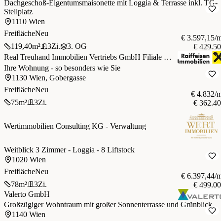
Dachgeschoß-Eigentumsmaisonette mit Loggia & Terrasse inkl. TG-
Stellplatz
1110 Wien
Freifläche
Neu
€ 3.597,15/
119,40
m²
3
Zi.
3. OG
€ 429.5
Real Treuhand Immobilien Vertriebs GmbH Filiale Wien
Ihre Wohnung - so besonders wie Sie
1130 Wien, Gobergasse
Freifläche
Neu
€ 4.832/
75
m²
3
Zi.
€ 362.4
Wertimmobilien Consulting KG - Verwaltung
Weitblick 3 Zimmer - Loggia - 8 Liftstock
1020 Wien
Freifläche
Neu
€ 6.397,44/
78
m²
3
Zi.
€ 499.0
Valerto GmbH
Großzügiger Wohntraum mit großer Sonnenterrasse und Grünblick
1140 Wien