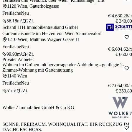
Terrassen und Weitblick über Wien | Klimaanlage | Lift
1120 Wien, Gatterholzgasse
Freifläche
Neu
€ 4.630,26/
56,18
m²
2
Zi.
€ 340.0
Schantl ITH Immobilientreuhand GmbH
Gartenmaisonette im Herzen von Wien Stammersdorf
1210 Wien, Matthias-Wagner-Gasse 11
Freifläche
Neu
€ 6.604,62/
99,93
m²
4
Zi.
€ 660.0
Privater Anbieter
Wohnen im Grünen mit hervorragender Anbindung - gepflegte 2-
Zimmer-Wohnung mit Gartennutzung
1140 Wien
Freifläche
Neu
€ 7.054,90/
51
m²
2
Zi.
€ 359.8
Wolke 7 Immobilien GmbH & Co KG
SONNE. FREIRAUM. WOHNQUALITÄT. IHR RÜCKZUG IM
DACHGESCHOSS.