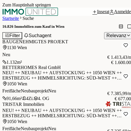
Zum Hauptinhalt springen
Inserat
Anmelde
Startseite
Suche
16.826
Immobilien zum Kauf in Wien
1
Filter
Suchagent
Relevanz
BAUGENEHMIGTES PROJEKT
1130 Wien
Neu
€ 1.413,43/
1.132
m²
€ 1.600.0
BETTERHOMES Real GmbH
NEU! ++ NEUBAU ++ AUFSTOCKUNG ++ 1050 WIEN ++
ERSTBEZUG ++ HIMMELSRICHTUNG: SÜD-WEST ++
BARRIEREFREI ++ 8-PERSONEN-AUFZUG ++
1050 Wien
Freifläche
Neubauprojekt
Neu
€ 7.385,99/
91,66
m²
4
Zi.
4. OG
€ 677.0
TRISTAR Immobilien
NEU! ++ NEUBAU ++ AUFSTOCKUNG ++ 1050 WIEN ++
ERSTBEZUG ++ HIMMELSRICHTUNG: SÜD-WEST ++
BARRIEREFREI ++ 8-PERSONEN-AUFZUG ++
1050 Wien
Freifläche
Neubauprojekt
Neu