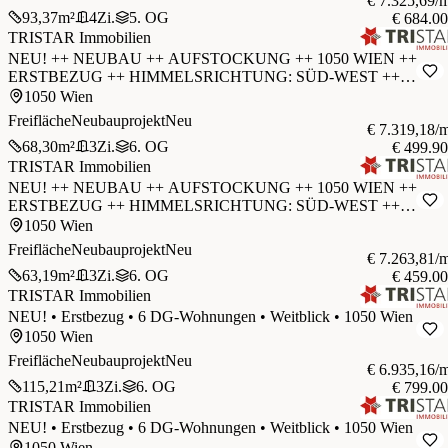
€ 7.325,69/
93,37
m²
4
Zi.
5. OG
€ 684.0
TRISTAR Immobilien
NEU! ++ NEUBAU ++ AUFSTOCKUNG ++ 1050 WIEN ++
ERSTBEZUG ++ HIMMELSRICHTUNG: SÜD-WEST ++
BARRIEREFREI ++ 8-PERSONEN-AUFZUG ++
1050 Wien
Freifläche
Neubauprojekt
Neu
€ 7.319,18/
68,30
m²
3
Zi.
6. OG
€ 499.9
TRISTAR Immobilien
NEU! ++ NEUBAU ++ AUFSTOCKUNG ++ 1050 WIEN ++
ERSTBEZUG ++ HIMMELSRICHTUNG: SÜD-WEST ++
BARRIEREFREI ++ 8-PERSONEN-AUFZUG ++
1050 Wien
Freifläche
Neubauprojekt
Neu
€ 7.263,81/
63,19
m²
3
Zi.
6. OG
€ 459.0
TRISTAR Immobilien
NEU! • Erstbezug • 6 DG-Wohnungen • Weitblick • 1050 Wien
1050 Wien
Freifläche
Neubauprojekt
Neu
€ 6.935,16/
115,21
m²
3
Zi.
6. OG
€ 799.0
TRISTAR Immobilien
NEU! • Erstbezug • 6 DG-Wohnungen • Weitblick • 1050 Wien
1050 Wien