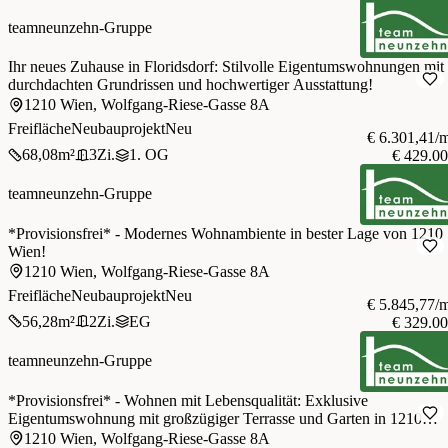
teamneunzehn-Gruppe
Ihr neues Zuhause in Floridsdorf: Stilvolle Eigentumswohnungen mit
durchdachten Grundrissen und hochwertiger Ausstattung!
1210 Wien, Wolfgang-Riese-Gasse 8A
Freifläche
Neubauprojekt
Neu
€ 6.301,41/
68,08
m²
3
Zi.
1. OG
€ 429.0
teamneunzehn-Gruppe
*Provisionsfrei* - Modernes Wohnambiente in bester Lage von 1210
Wien!
1210 Wien, Wolfgang-Riese-Gasse 8A
Freifläche
Neubauprojekt
Neu
€ 5.845,77/
56,28
m²
2
Zi.
EG
€ 329.0
teamneunzehn-Gruppe
*Provisionsfrei* - Wohnen mit Lebensqualität: Exklusive
Eigentumswohnung mit großzügiger Terrasse und Garten in 1210
Wien!
1210 Wien, Wolfgang-Riese-Gasse 8A