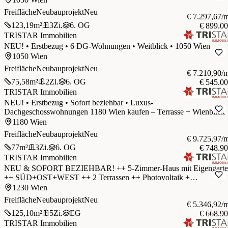
Freifläche
Neubauprojekt
Neu
€ 7.297,67/
123,19
m²
3
Zi.
6. OG
€ 899.0
TRISTAR Immobilien
NEU! • Erstbezug • 6 DG-Wohnungen • Weitblick • 1050 Wien
1050 Wien
Freifläche
Neubauprojekt
Neu
€ 7.210,90/
75,58
m²
2
Zi.
6. OG
€ 545.0
TRISTAR Immobilien
NEU! • Erstbezug • Sofort beziehbar • Luxus-
Dachgeschosswohnungen 1180 Wien kaufen – Terrasse + Wienblick
1180 Wien
Freifläche
Neubauprojekt
Neu
€ 9.725,97/
77
m²
3
Zi.
6. OG
€ 748.9
TRISTAR Immobilien
NEU & SOFORT BEZIEHBAR! ++ 5-Zimmer-Haus mit Eigengarte
++ SÜD+OST+WEST ++ 2 Terrassen ++ Photovoltaik +
Wärmepumpe ++ Küche ++ PKW Stellplatz ++ Nähe U6
1230 Wien
Perfektastraße 1230 Wien ++
Freifläche
Neubauprojekt
Neu
€ 5.346,92/
125,10
m²
5
Zi.
EG
€ 668.9
TRISTAR Immobilien