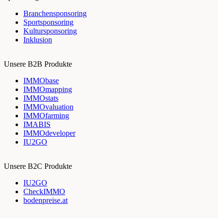
Branchensponsoring
Sportsponsoring
Kultursponsoring
Inklusion
Unsere B2B Produkte
IMMObase
IMMOmapping
IMMOstats
IMMOvaluation
IMMOfarming
IMABIS
IMMOdeveloper
IU2GO
Unsere B2C Produkte
IU2GO
CheckIMMO
bodenpreise.at