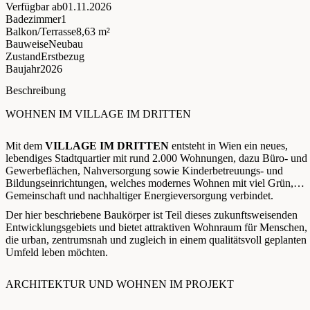
Verfügbar ab
01.11.2026
Badezimmer
1
Balkon/Terrasse
8,63 m²
Bauweise
Neubau
Zustand
Erstbezug
Baujahr
2026
Beschreibung
WOHNEN IM VILLAGE IM DRITTEN
Mit dem
VILLAGE IM DRITTEN
entsteht in Wien ein neues,
lebendiges Stadtquartier mit rund 2.000 Wohnungen, dazu Büro- und
Gewerbeflächen, Nahversorgung sowie Kinderbetreuungs- und
Bildungseinrichtungen, welches modernes Wohnen mit viel Grün,
Gemeinschaft und nachhaltiger Energieversorgung verbindet.
Der hier beschriebene Baukörper ist Teil dieses zukunftsweisenden
Entwicklungsgebiets und bietet attraktiven Wohnraum für Menschen,
die urban, zentrumsnah und zugleich in einem qualitätsvoll geplanten
Umfeld leben möchten.
ARCHITEKTUR UND WOHNEN IM PROJEKT