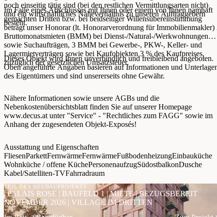
noch einseitig tätig sind (bei den restlichen Vermittlungsarten nicht)
Im Falle eines Abschlusses mit Ihnen oder einem von Ihnen namhaft
und ein wirtschaftliches Naheverhältnis zu unseren Auftraggebern
gemachten Dritten bzw. bei beidseitiger Willensübereinstimmung
besteht.
beträgt unser Honorar (lt. Honorarverordnung für Immobilienmakler)
Bruttomonatsmieten (BMM) bei Dienst-/Natural-/Werkwohnungen
sowie Suchaufträgen, 3 BMM bei Gewerbe-, PKW-, Keller- und
Lagermietverträgen sowie bei Kaufobjekten 3 % des Kaufpreises,
Dieses Objekt wird Ihnen unverbindlich und freibleibend angeboten.
zuzüglich der gesetzlichen Umsatzsteuer.
Oben angeführte Angaben basieren auf Informationen und Unterlage
des Eigentümers und sind unsererseits ohne Gewähr.
Nähere Informationen sowie unsere AGBs und die
Nebenkostenübersichtsblatt finden Sie auf unserer Homepage
www.decus.at unter "Service" - "Rechtliches zum FAGG" sowie im
Anhang der zugesendeten Objekt-Exposés!
Ausstattung und Eigenschaften
Fliesen
Parkett
Fernwärme
Fernwärme
Fußbodenheizung
Einbauküche
Wohnküche / offene Küche
Personenaufzug
Südostbalkon
Dusche
Kabel/Satelliten-TV
Fahrradraum
TEIL DES NEUBAUPROJEKTS
| PALAIS ROSE | BAUFELD 1 | MIETE | BEZUGSBEREIT
NOVEMBER 2026 | VILLAGE IM DRITTEN