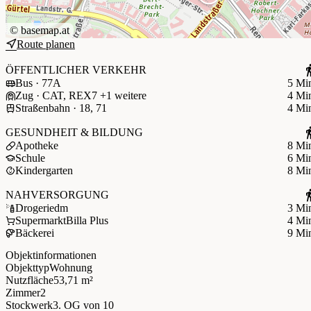
©
basemap.at
Route planen
ÖFFENTLICHER VERKEHR
Bus · 77A
5 Mi
Zug · CAT, REX7 +1 weitere
4 Mi
Straßenbahn · 18, 71
4 Mi
GESUNDHEIT & BILDUNG
Apotheke
8 Mi
Schule
6 Mi
Kindergarten
8 Mi
NAHVERSORGUNG
Drogerie
dm
3 Mi
Supermarkt
Billa Plus
4 Mi
Bäckerei
9 Mi
Objektinformationen
Objekttyp
Wohnung
Nutzfläche
53,71 m²
Zimmer
2
Stockwerk
3. OG
von 10