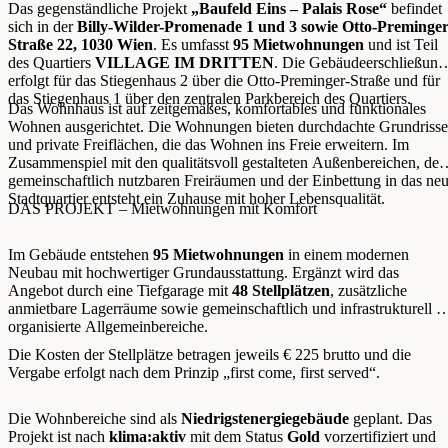
Das gegenständliche Projekt
„Baufeld Eins – Palais Rose“
befindet
sich in der
Billy-Wilder-Promenade 1 und 3 sowie Otto-Preminger
Straße 22, 1030 Wien
. Es umfasst
95 Mietwohnungen
und ist Teil
des Quartiers
VILLAGE IM DRITTEN
. Die Gebäudeerschließung
erfolgt für das Stiegenhaus 2 über die Otto-Preminger-Straße und für
das Stiegenhaus 1 über den zentralen Parkbereich des Quartiers.
Das Wohnhaus ist auf zeitgemäßes, komfortables und funktionales
Wohnen ausgerichtet. Die Wohnungen bieten durchdachte Grundrisse
und private Freiflächen, die das Wohnen ins Freie erweitern. Im
Zusammenspiel mit den qualitätsvoll gestalteten Außenbereichen, den
gemeinschaftlich nutzbaren Freiräumen und der Einbettung in das ne
Stadtquartier entsteht ein Zuhause mit hoher Lebensqualität.
DAS PROJEKT – Mietwohnungen mit Komfort
Im Gebäude entstehen
95 Mietwohnungen
in einem modernen
Neubau mit hochwertiger Grundausstattung. Ergänzt wird das
Angebot durch eine Tiefgarage mit
48 Stellplätzen
, zusätzliche
anmietbare Lagerräume sowie gemeinschaftlich und infrastrukturell g
organisierte Allgemeinbereiche.
Die Kosten der Stellplätze betragen jeweils € 225 brutto und die
Vergabe erfolgt nach dem Prinzip „first come, first served“.
Die Wohnbereiche sind als
Niedrigstenergiegebäude
geplant. Das
Projekt ist nach
klima:aktiv
mit dem Status
Gold
vorzertifiziert und