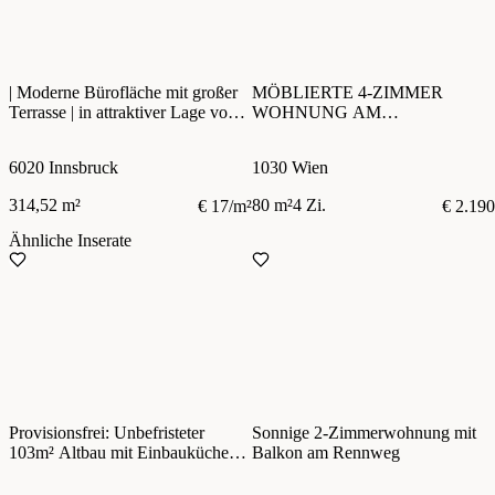
| Moderne Bürofläche mit großer
MÖBLIERTE 4-ZIMMER
Terrasse | in attraktiver Lage von
WOHNUNG AM
Innsbruck
SCHWEIZERGARTEN | WG-
GEEIGNET | AB SOFORT
6020 Innsbruck
1030 Wien
314,52 m²
80 m²
4 Zi.
€ 17/m²
€ 2.190
Ähnliche Inserate
Provisionsfrei: Unbefristeter
Sonnige 2-Zimmerwohnung mit
103m² Altbau mit Einbauküche
Balkon am Rennweg
und Balkon - 1030 Wien