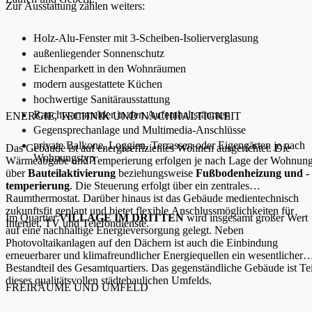
Zur Ausstattung zählen weiters:
Holz-Alu-Fenster mit 3-Scheiben-Isolierverglasung
außenliegender Sonnenschutz
Eichenparkett in den Wohnräumen
modern ausgestattete Küchen
hochwertige Sanitärausstattung
Rauchwarnmelder in den Aufenthaltsräumen
ENERGIE, TECHNIK UND NACHHALTIGKEIT
Gegensprechanlage und Multimedia-Anschlüsse
private Balkone, Loggien, Terrassen oder Eigengärten je nach
Das Gebäude ist auf energieeffizientes Wohnen ausgerichtet. Die
Wohnungstyp
Wärmeabgabe und Temperierung erfolgen je nach Lage der Wohnun
über
Bauteilaktivierung
beziehungsweise
Fußbodenheizung und -
temperierung
. Die Steuerung erfolgt über ein zentrales
Raumthermostat. Darüber hinaus ist das Gebäude medientechnisch
zukunftsfit geplant und bietet flexible Anschlussmöglichkeiten für
Im Quartier
VILLAGE IM DRITTEN
wird insgesamt großer Wert
Internet, TV und Telefondienste.
auf eine nachhaltige Energieversorgung gelegt. Neben
Photovoltaikanlagen auf den Dächern ist auch die Einbindung
erneuerbarer und klimafreundlicher Energiequellen ein wesentlicher
Bestandteil des Gesamtquartiers. Das gegenständliche Gebäude ist Tei
dieses qualitätsvollen städtebaulichen Umfelds.
FREIRÄUME UND UMFELD