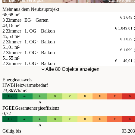
Im Bau · 89 verfügbar
Zum Projekt
Mehr aus dem Neubauprojekt
66,68 m²
€ 1.649
3 Zimmer
EG
Garten
43,16 m²
€ 1.049,01
2 Zimmer
1. OG
Balkon
45,53 m²
€ 1.029
2 Zimmer
1. OG
Balkon
51,01 m²
€ 1.099
2 Zimmer
1. OG
Balkon
51,55 m²
€ 1.149,01
2 Zimmer
1. OG
Balkon
Alle 80 Objekte anzeigen
Energieausweis
HWB
Heizwärmebedarf
23,8
kWh/m²a
A++
A+
A
B
C
D
E
F
G
A
FGEE
Gesamtenergieeffizienz
0,72
A++
A+
A
B
C
D
E
F
G
A
Gültig bis
03.20