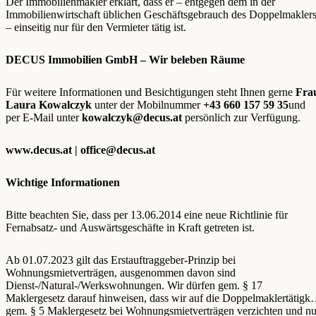
Der Immobilienmakler erklärt, dass er – entgegen dem in der
Immobilienwirtschaft üblichen Geschäftsgebrauch des Doppelmakler
– einseitig nur für den Vermieter tätig ist.
DECUS Immobilien GmbH – Wir beleben Räume
Für weitere Informationen und Besichtigungen steht Ihnen gerne
Fra
Laura Kowalczyk
unter der Mobilnummer
+43 660 157 59 35
und
per E-Mail unter
kowalczyk@decus.at
persönlich zur Verfügung.
www.decus.at |
office@decus.at
Wichtige Informationen
Bitte beachten Sie, dass per 13.06.2014 eine neue Richtlinie für
Fernabsatz- und Auswärtsgeschäfte in Kraft getreten ist.
Ab 01.07.2023 gilt das Erstauftraggeber-Prinzip bei
Wohnungsmietverträgen, ausgenommen davon sind
Dienst-/Natural-/Werkswohnungen. Wir dürfen gem. § 17
Maklergesetz darauf hinweisen, dass wir auf die Doppelmaklertätigke
gem. § 5 Maklergesetz bei Wohnungsmietverträgen verzichten und nu