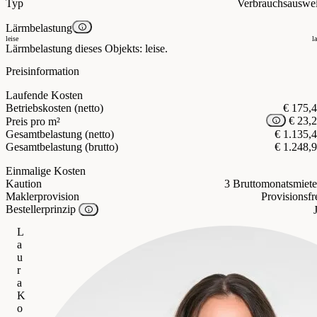
Typ
Verbrauchsauswe
Lärmbelastung
leise
l
Lärmbelastung dieses Objekts: leise.
Preisinformation
Laufende Kosten
Betriebskosten (netto)
€ 175,
€ 23,
Preis pro m²
Gesamtbelastung (netto)
€ 1.135,
Gesamtbelastung (brutto)
€ 1.248,
Einmalige Kosten
Kaution
3 Bruttomonatsmiet
Maklerprovision
Provisionsfr
Bestellerprinzip
L
a
u
r
a
K
o