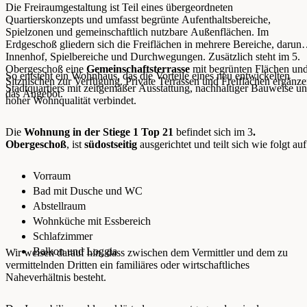
Die Freiraumgestaltung ist Teil eines übergeordneten
Quartierskonzepts und umfasst begrünte Aufenthaltsbereiche,
Spielzonen und gemeinschaftlich nutzbare Außenflächen. Im
Erdgeschoß gliedern sich die Freiflächen in mehrere Bereiche, darunt
Innenhof, Spielbereiche und Durchwegungen. Zusätzlich steht im 5.
Obergeschoß eine
Gemeinschaftsterrasse
mit begrünten Flächen un
So entsteht ein Wohnhaus, das die Vorteile eines neu entwickelten
Sitznischen zur Verfügung. Private Terrassen und Freiflächen ergänz
Stadtquartiers mit zeitgemäßer Ausstattung, nachhaltiger Bauweise u
das Angebot.
hoher Wohnqualität verbindet.
Die
Wohnung in der Stiege 1 Top 21
befindet sich im 3
.
Obergeschoß
, ist
südostseitig
ausgerichtet und teilt sich wie folgt auf
Vorraum
Bad mit Dusche und WC
Abstellraum
Wohnküche mit Essbereich
Schlafzimmer
Balkon und Loggia
Wir weisen darauf hin, dass zwischen dem Vermittler und dem zu
vermittelnden Dritten ein familiäres oder wirtschaftliches
Naheverhältnis besteht.