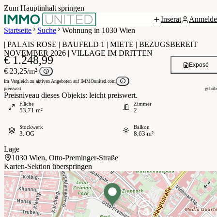
Zum Hauptinhalt springen
Inserat
Anmelde
Grundriss
 / 5
Startseite
Suche
Wohnung in 1030 Wien
| PALAIS ROSE | BAUFELD 1 | MIETE | BEZUGSBEREIT
NOVEMBER 2026 | VILLAGE IM DRITTEN
€ 1.248,99
Exposé
€ 23,25/m²
Im Vergleich zu aktiven Angeboten auf IMMOunited.com
preiswert
gehob
Preisniveau dieses Objekts: leicht preiswert.
Fläche
Zimmer
53,71 m²
2
Stockwerk
Balkon
3. OG
8,63 m²
Lage
1030 Wien, Otto-Preminger-Straße
Karten-Sektion überspringen