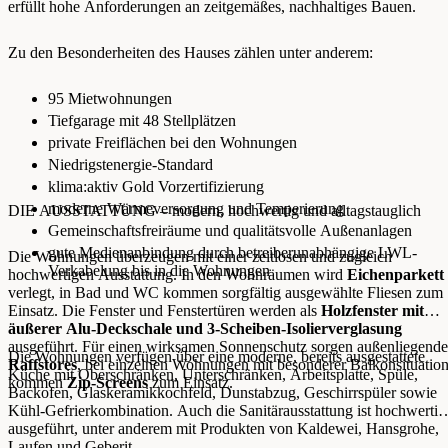
erfüllt hohe Anforderungen an zeitgemäßes, nachhaltiges Bauen.
Zu den Besonderheiten des Hauses zählen unter anderem:
95 Mietwohnungen
Tiefgarage mit 48 Stellplätzen
private Freiflächen bei den Wohnungen
Niedrigstenergie-Standard
klima:aktiv Gold Vorzertifizierung
moderne Wärmeversorgung und Temperierung
DIE AUSSTATTUNG – modern, hochwertig und alltagstauglich
Gemeinschaftsfreiräume und qualitätsvolle Außenanlagen
gute Medienanbindung durch betreiberunabhängige LWL-
Die Wohnungen überzeugen mit einer zeitlosen und zugleich
Verkabelung bis in die Wohnungen
hochwertigen Ausstattung. In den Wohnräumen wird
Eichenparkett
verlegt, in Bad und WC kommen sorgfältig ausgewählte Fliesen zum
Einsatz. Die Fenster und Fenstertüren werden als
Holzfenster mit
äußerer Alu-Deckschale und 3-Scheiben-Isolierverglasung
ausgeführt. Für einen wirksamen Sonnenschutz sorgen außenliegende
Die Wohnungen verfügen über eine moderne, bereits ausgestattete
Raffstores
, bei einzelnen Wohnungen mit besonderer Balkonsituatio
Küche mit Oberschränken, Unterschränken, Arbeitsplatte, Spüle,
kommen
Zip-Screens
zum Einsatz.
Backofen, Glaskeramikkochfeld, Dunstabzug, Geschirrspüler sowie
Kühl-Gefrierkombination. Auch die Sanitärausstattung ist hochwertig
ausgeführt, unter anderem mit Produkten von Kaldewei, Hansgrohe,
Laufen und Geberit.