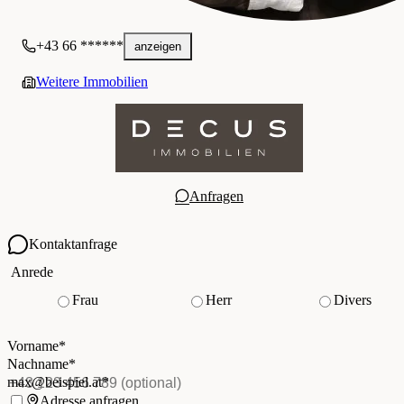
+43 66 ******
anzeigen
Weitere Immobilien
Anfragen
Kontaktanfrage
Ihre Kontaktdaten
Anrede
Frau
Herr
Divers
Vorname
*
(Pflichtfeld)
Nachname
*
(Pflichtfeld)
Vorname
*
E-Mail
*
(Pflichtfeld)
Nachname
*
Telefon
(optional)
max@beispiel.at
*
Ich möchte:
Adresse anfragen