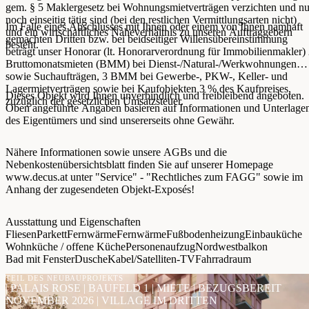
gem. § 5 Maklergesetz bei Wohnungsmietverträgen verzichten und nu
noch einseitig tätig sind (bei den restlichen Vermittlungsarten nicht)
Im Falle eines Abschlusses mit Ihnen oder einem von Ihnen namhaft
und ein wirtschaftliches Naheverhältnis zu unseren Auftraggebern
gemachten Dritten bzw. bei beidseitiger Willensübereinstimmung
besteht.
beträgt unser Honorar (lt. Honorarverordnung für Immobilienmakler)
Bruttomonatsmieten (BMM) bei Dienst-/Natural-/Werkwohnungen
sowie Suchaufträgen, 3 BMM bei Gewerbe-, PKW-, Keller- und
Lagermietverträgen sowie bei Kaufobjekten 3 % des Kaufpreises,
Dieses Objekt wird Ihnen unverbindlich und freibleibend angeboten.
zuzüglich der gesetzlichen Umsatzsteuer.
Oben angeführte Angaben basieren auf Informationen und Unterlage
des Eigentümers und sind unsererseits ohne Gewähr.
Nähere Informationen sowie unsere AGBs und die
Nebenkostenübersichtsblatt finden Sie auf unserer Homepage
www.decus.at unter "Service" - "Rechtliches zum FAGG" sowie im
Anhang der zugesendeten Objekt-Exposés!
Ausstattung und Eigenschaften
Fliesen
Parkett
Fernwärme
Fernwärme
Fußbodenheizung
Einbauküche
Wohnküche / offene Küche
Personenaufzug
Nordwestbalkon
Bad mit Fenster
Dusche
Kabel/Satelliten-TV
Fahrradraum
TEIL DES NEUBAUPROJEKTS
| PALAIS ROSE | BAUFELD 1 | MIETE | BEZUGSBEREIT
NOVEMBER 2026 | VILLAGE IM DRITTEN