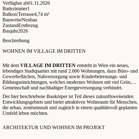
Verfügbar ab
01.11.2026
Badezimmer
1
Balkon/Terrasse
4,74 m²
Bauweise
Neubau
Zustand
Erstbezug
Baujahr
2026
Beschreibung
WOHNEN IM VILLAGE IM DRITTEN
Mit dem
VILLAGE IM DRITTEN
entsteht in Wien ein neues,
lebendiges Stadtquartier mit rund 2.000 Wohnungen, dazu Büro- und
Gewerbeflächen, Nahversorgung sowie Kinderbetreuungs- und
Bildungseinrichtungen, welches modernes Wohnen mit viel Grün,
Gemeinschaft und nachhaltiger Energieversorgung verbindet.
Der hier beschriebene Baukörper ist Teil dieses zukunftsweisenden
Entwicklungsgebiets und bietet attraktiven Wohnraum für Menschen,
die urban, zentrumsnah und zugleich in einem qualitätsvoll geplanten
Umfeld leben möchten.
ARCHITEKTUR UND WOHNEN IM PROJEKT