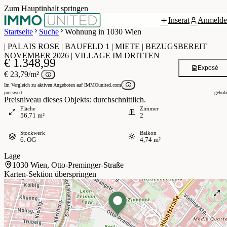
Zum Hauptinhalt springen
Inserat
Anmelde
Grundriss
 / 5
Startseite
Suche
Wohnung in 1030 Wien
| PALAIS ROSE | BAUFELD 1 | MIETE | BEZUGSBEREIT
NOVEMBER 2026 | VILLAGE IM DRITTEN
€ 1.348,99
Exposé
€ 23,79/m²
Im Vergleich zu aktiven Angeboten auf IMMOunited.com
preiswert
gehob
Preisniveau dieses Objekts: durchschnittlich.
Fläche
Zimmer
56,71 m²
2
Stockwerk
Balkon
6. OG
4,74 m²
Lage
1030 Wien, Otto-Preminger-Straße
Karten-Sektion überspringen