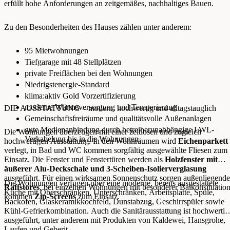
erfüllt hohe Anforderungen an zeitgemäßes, nachhaltiges Bauen.
Zu den Besonderheiten des Hauses zählen unter anderem:
95 Mietwohnungen
Tiefgarage mit 48 Stellplätzen
private Freiflächen bei den Wohnungen
Niedrigstenergie-Standard
klima:aktiv Gold Vorzertifizierung
moderne Wärmeversorgung und Temperierung
DIE AUSSTATTUNG – modern, hochwertig und alltagstauglich
Gemeinschaftsfreiräume und qualitätsvolle Außenanlagen
gute Medienanbindung durch betreiberunabhängige LWL-
Die Wohnungen überzeugen mit einer zeitlosen und zugleich
Verkabelung bis in die Wohnungen
hochwertigen Ausstattung. In den Wohnräumen wird
Eichenparkett
verlegt, in Bad und WC kommen sorgfältig ausgewählte Fliesen zum
Einsatz. Die Fenster und Fenstertüren werden als
Holzfenster mit
äußerer Alu-Deckschale und 3-Scheiben-Isolierverglasung
ausgeführt. Für einen wirksamen Sonnenschutz sorgen außenliegende
Die Wohnungen verfügen über eine moderne, bereits ausgestattete
Raffstores
, bei einzelnen Wohnungen mit besonderer Balkonsituatio
Küche mit Oberschränken, Unterschränken, Arbeitsplatte, Spüle,
kommen
Zip-Screens
zum Einsatz.
Backofen, Glaskeramikkochfeld, Dunstabzug, Geschirrspüler sowie
Kühl-Gefrierkombination. Auch die Sanitärausstattung ist hochwertig
ausgeführt, unter anderem mit Produkten von Kaldewei, Hansgrohe,
Laufen und Geberit.