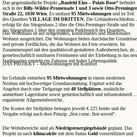
Das gegenständliche Projekt
„Baufeld Eins – Palais Rose“
befindet
sich in der
Billy-Wilder-Promenade 1 und 3 sowie Otto-Preminger
Straße 22, 1030 Wien
. Es umfasst
95 Mietwohnungen
und ist Teil
des Quartiers
VILLAGE IM DRITTEN
. Die Gebäudeerschließung
erfolgt für das Stiegenhaus 2 über die Otto-Preminger-Straße und für
das Stiegenhaus 1 über den zentralen Parkbereich des Quartiers.
Das Wohnhaus ist auf zeitgemäßes, komfortables und funktionales
Wohnen ausgerichtet. Die Wohnungen bieten durchdachte Grundrisse
und private Freiflächen, die das Wohnen ins Freie erweitern. Im
Zusammenspiel mit den qualitätsvoll gestalteten Außenbereichen, den
gemeinschaftlich nutzbaren Freiräumen und der Einbettung in das ne
Stadtquartier entsteht ein Zuhause mit hoher Lebensqualität.
DAS PROJEKT – Mietwohnungen mit Komfort
Im Gebäude entstehen
95 Mietwohnungen
in einem modernen
Neubau mit hochwertiger Grundausstattung. Ergänzt wird das
Angebot durch eine Tiefgarage mit
48 Stellplätzen
, zusätzliche
anmietbare Lagerräume sowie gemeinschaftlich und infrastrukturell g
organisierte Allgemeinbereiche.
Die Kosten der Stellplätze betragen jeweils € 225 brutto und die
Vergabe erfolgt nach dem Prinzip „first come, first served“.
Die Wohnbereiche sind als
Niedrigstenergiegebäude
geplant. Das
Projekt ist nach
klima:aktiv
mit dem Status
Gold
vorzertifiziert und