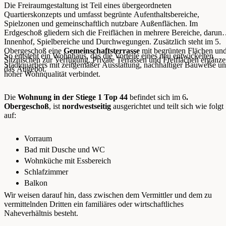
Die Freiraumgestaltung ist Teil eines übergeordneten
Quartierskonzepts und umfasst begrünte Aufenthaltsbereiche,
Spielzonen und gemeinschaftlich nutzbare Außenflächen. Im
Erdgeschoß gliedern sich die Freiflächen in mehrere Bereiche, darunt
Innenhof, Spielbereiche und Durchwegungen. Zusätzlich steht im 5.
Obergeschoß eine
Gemeinschaftsterrasse
mit begrünten Flächen un
So entsteht ein Wohnhaus, das die Vorteile eines neu entwickelten
Sitznischen zur Verfügung. Private Terrassen und Freiflächen ergänz
Stadtquartiers mit zeitgemäßer Ausstattung, nachhaltiger Bauweise u
das Angebot.
hoher Wohnqualität verbindet.
Die
Wohnung in der Stiege 1 Top 44
befindet sich im 6
.
Obergeschoß
, ist
nordwestseitig
ausgerichtet und teilt sich wie folgt
auf:
Vorraum
Bad mit Dusche und WC
Wohnküche mit Essbereich
Schlafzimmer
Balkon
Wir weisen darauf hin, dass zwischen dem Vermittler und dem zu
vermittelnden Dritten ein familiäres oder wirtschaftliches
Naheverhältnis besteht.