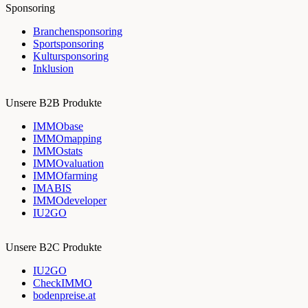
Sponsoring
Branchensponsoring
Sportsponsoring
Kultursponsoring
Inklusion
Unsere B2B Produkte
IMMObase
IMMOmapping
IMMOstats
IMMOvaluation
IMMOfarming
IMABIS
IMMOdeveloper
IU2GO
Unsere B2C Produkte
IU2GO
CheckIMMO
bodenpreise.at