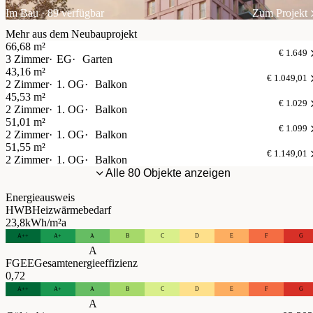
Im Bau · 89 verfügbar
Zum Projekt
Mehr aus dem Neubauprojekt
66,68 m²
€ 1.649
3 Zimmer
EG
Garten
43,16 m²
€ 1.049,01
2 Zimmer
1. OG
Balkon
45,53 m²
€ 1.029
2 Zimmer
1. OG
Balkon
51,01 m²
€ 1.099
2 Zimmer
1. OG
Balkon
51,55 m²
€ 1.149,01
2 Zimmer
1. OG
Balkon
Alle 80 Objekte anzeigen
Energieausweis
HWB
Heizwärmebedarf
23,8
kWh/m²a
A++
A+
A
B
C
D
E
F
G
A
FGEE
Gesamtenergieeffizienz
0,72
A++
A+
A
B
C
D
E
F
G
A