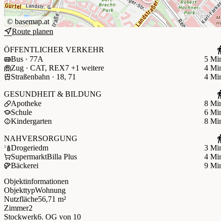
©
basemap.at
Route planen
ÖFFENTLICHER VERKEHR
Bus · 77A
5 Mi
Zug · CAT, REX7 +1 weitere
4 Mi
Straßenbahn · 18, 71
4 Mi
GESUNDHEIT & BILDUNG
Apotheke
8 Mi
Schule
6 Mi
Kindergarten
8 Mi
NAHVERSORGUNG
Drogerie
dm
3 Mi
Supermarkt
Billa Plus
4 Mi
Bäckerei
9 Mi
Objektinformationen
Objekttyp
Wohnung
Nutzfläche
56,71 m²
Zimmer
2
Stockwerk
6. OG
von 10