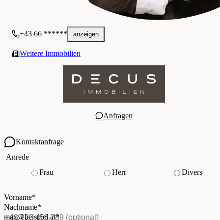
+43 66 ******
anzeigen
Weitere Immobilien
Anfragen
Kontaktanfrage
Ihre Kontaktdaten
Anrede
Frau
Herr
Divers
Vorname
*
(Pflichtfeld)
Nachname
*
(Pflichtfeld)
Vorname
*
E-Mail
*
(Pflichtfeld)
Nachname
*
Telefon
(optional)
max@beispiel.at
*