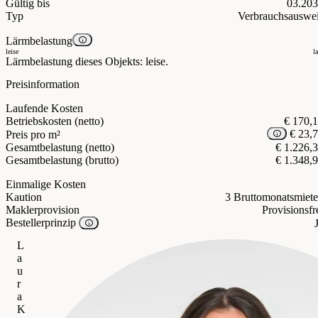
Gültig bis
03.20
Typ
Verbrauchsauswe
Lärmbelastung
leise
l
Lärmbelastung dieses Objekts: leise.
Preisinformation
Laufende Kosten
Betriebskosten (netto)
€ 170,
€ 23,
Preis pro m²
Gesamtbelastung (netto)
€ 1.226,
Gesamtbelastung (brutto)
€ 1.348,
Einmalige Kosten
Kaution
3 Bruttomonatsmiet
Maklerprovision
Provisionsfr
Bestellerprinzip
L
a
u
r
a
K