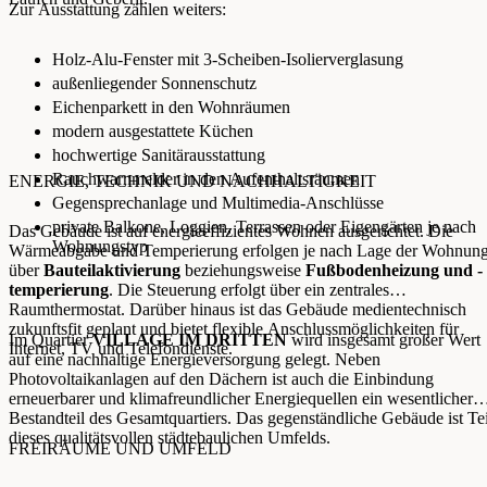
Zur Ausstattung zählen weiters:
Holz-Alu-Fenster mit 3-Scheiben-Isolierverglasung
außenliegender Sonnenschutz
Eichenparkett in den Wohnräumen
modern ausgestattete Küchen
hochwertige Sanitärausstattung
Rauchwarnmelder in den Aufenthaltsräumen
ENERGIE, TECHNIK UND NACHHALTIGKEIT
Gegensprechanlage und Multimedia-Anschlüsse
private Balkone, Loggien, Terrassen oder Eigengärten je nach
Das Gebäude ist auf energieeffizientes Wohnen ausgerichtet. Die
Wohnungstyp
Wärmeabgabe und Temperierung erfolgen je nach Lage der Wohnun
über
Bauteilaktivierung
beziehungsweise
Fußbodenheizung und -
temperierung
. Die Steuerung erfolgt über ein zentrales
Raumthermostat. Darüber hinaus ist das Gebäude medientechnisch
zukunftsfit geplant und bietet flexible Anschlussmöglichkeiten für
Im Quartier
VILLAGE IM DRITTEN
wird insgesamt großer Wert
Internet, TV und Telefondienste.
auf eine nachhaltige Energieversorgung gelegt. Neben
Photovoltaikanlagen auf den Dächern ist auch die Einbindung
erneuerbarer und klimafreundlicher Energiequellen ein wesentlicher
Bestandteil des Gesamtquartiers. Das gegenständliche Gebäude ist Tei
dieses qualitätsvollen städtebaulichen Umfelds.
FREIRÄUME UND UMFELD